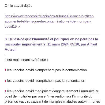
On le savait déjà :
https://www.francesoir.fr/opinions-tribunes/le-vaccin-pfizer-
augmente-t-il-le-risque-de-contamination-et-de-mort-par-
covid19
8.
Qu’est-ce que l’immunité et pourquoi on ne peut pas la
manipuler impunément ?,
11 mars 2024, 05:10
,
par
Alfred
Auteuil
.
Il est maintenant avéré que :
les vaccins covid n’empêchent pas la contamination
les vaccins covid n’empêchent pas la transmission
les vaccins covid manipulent dangereusement l’immunité au
point de multiplier par onze l’intervention sur l’immunité du
prétendu vaccin, causant de multiples maladies auto-immunes