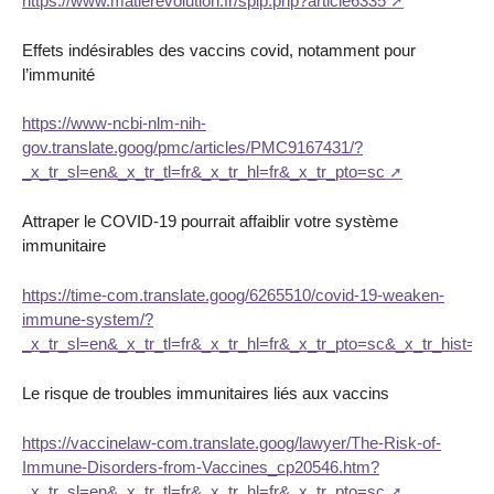
https://www.matierevolution.fr/spip.php?article6335
Effets indésirables des vaccins covid, notamment pour
l’immunité
https://www-ncbi-nlm-nih-
gov.translate.goog/pmc/articles/PMC9167431/?
_x_tr_sl=en&_x_tr_tl=fr&_x_tr_hl=fr&_x_tr_pto=sc
Attraper le COVID-19 pourrait affaiblir votre système
immunitaire
https://time-com.translate.goog/6265510/covid-19-weaken-
immune-system/?
_x_tr_sl=en&_x_tr_tl=fr&_x_tr_hl=fr&_x_tr_pto=sc&_x_tr_hist=tr
Le risque de troubles immunitaires liés aux vaccins
https://vaccinelaw-com.translate.goog/lawyer/The-Risk-of-
Immune-Disorders-from-Vaccines_cp20546.htm?
_x_tr_sl=en&_x_tr_tl=fr&_x_tr_hl=fr&_x_tr_pto=sc