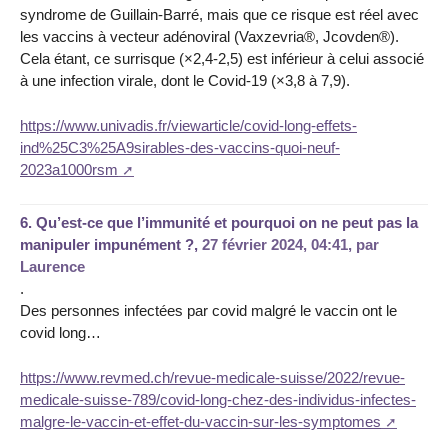
syndrome de Guillain-Barré, mais que ce risque est réel avec
les vaccins à vecteur adénoviral (Vaxzevria®, Jcovden®).
Cela étant, ce surrisque (×2,4-2,5) est inférieur à celui associé
à une infection virale, dont le Covid-19 (×3,8 à 7,9).
https://www.univadis.fr/viewarticle/covid-long-effets-
ind%25C3%25A9sirables-des-vaccins-quoi-neuf-
2023a1000rsm
6.
Qu’est-ce que l’immunité et pourquoi on ne peut pas la
manipuler impunément ?,
27 février 2024, 04:41
,
par
Laurence
.
Des personnes infectées par covid malgré le vaccin ont le
covid long…
https://www.revmed.ch/revue-medicale-suisse/2022/revue-
medicale-suisse-789/covid-long-chez-des-individus-infectes-
malgre-le-vaccin-et-effet-du-vaccin-sur-les-symptomes