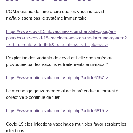
L’OMS essaie de faire croire que les vaccins covid
n’affaiblissent pas le système immunitaire
https://www-covid19infovaccines-com.translate.goog/en-
posts/do-the-covid-19-vaccines-weaken-the-immune-system?
_x_tr_sl=en&_x_tr_tl=fr&_x_tr_hl=fr&_x_tr_pto=sc
L’explosion des variants de covid est-elle spontanée ou
provoquée par les vaccins et traitements antiviraux ?
https://www.matierevolution.fr/spip.php?article6157
Le mensonge gouvernemental de la prétendue « immunité
collective » continue de tuer
https://www.matierevolution.fr/spip.php?article6815
Covid-19 : les injections vaccinales multiples favoriseraient les
infections