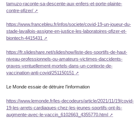
tamuzo-raconte-sa-descente-aux-enfers-et-porte-plainte-
contre-pfizer/
https://www.francebleu.fr/infos/societe/covid-19-un-joueur-du-
stade-lavallois-assigne-en-justice-les-laboratoires-pfizer-et-
biontech-4415431
https://fr.slideshare.net/slideshow/liste-des-sportifs-de-haut-
niveau-professionnels-ou-amateurs-victimes-daccidents-
graves-ventuellement-mortels-dans-un-contexte-de-
vaccination-anti-covid/251150151
Le Monde essaie de détruire l’information
https://www.lemonde.fr/les-decodeurs/article/2021/11/19/covid-
19-les-arrets-cardiaques-chez-les-jeunes-sportifs-ont-ils-
augmente-avec-le-vaccin_6102663_4355770.html