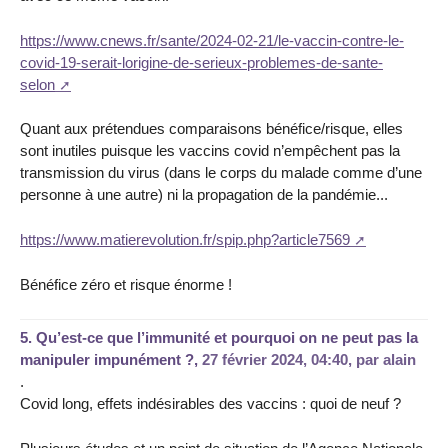
https://www.cnews.fr/sante/2024-02-21/le-vaccin-contre-le-
covid-19-serait-lorigine-de-serieux-problemes-de-sante-
selon
Quant aux prétendues comparaisons bénéfice/risque, elles
sont inutiles puisque les vaccins covid n’empêchent pas la
transmission du virus (dans le corps du malade comme d’une
personne à une autre) ni la propagation de la pandémie...
https://www.matierevolution.fr/spip.php?article7569
Bénéfice zéro et risque énorme !
5.
Qu’est-ce que l’immunité et pourquoi on ne peut pas la
manipuler impunément ?,
27 février 2024, 04:40
,
par
alain
.
Covid long, effets indésirables des vaccins : quoi de neuf ?