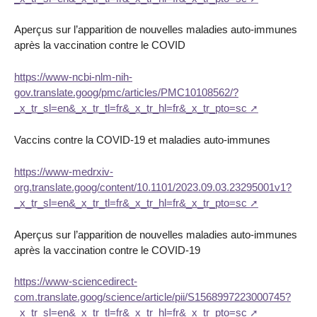
Aperçus sur l’apparition de nouvelles maladies auto-immunes
après la vaccination contre le COVID
https://www-ncbi-nlm-nih-
gov.translate.goog/pmc/articles/PMC10108562/?
_x_tr_sl=en&_x_tr_tl=fr&_x_tr_hl=fr&_x_tr_pto=sc
Vaccins contre la COVID-19 et maladies auto-immunes
https://www-medrxiv-
org.translate.goog/content/10.1101/2023.09.03.23295001v1?
_x_tr_sl=en&_x_tr_tl=fr&_x_tr_hl=fr&_x_tr_pto=sc
Aperçus sur l’apparition de nouvelles maladies auto-immunes
après la vaccination contre le COVID-19
https://www-sciencedirect-
com.translate.goog/science/article/pii/S1568997223000745?
_x_tr_sl=en&_x_tr_tl=fr&_x_tr_hl=fr&_x_tr_pto=sc