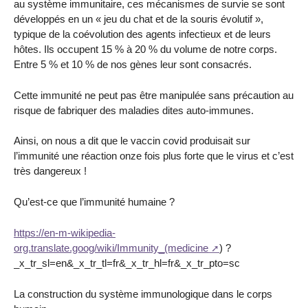
au système immunitaire, ces mécanismes de survie se sont
développés en un « jeu du chat et de la souris évolutif »,
typique de la coévolution des agents infectieux et de leurs
hôtes. Ils occupent 15 % à 20 % du volume de notre corps.
Entre 5 % et 10 % de nos gènes leur sont consacrés.
Cette immunité ne peut pas être manipulée sans précaution au
risque de fabriquer des maladies dites auto-immunes.
Ainsi, on nous a dit que le vaccin covid produisait sur
l’immunité une réaction onze fois plus forte que le virus et c’est
très dangereux !
Qu’est-ce que l’immunité humaine ?
https://en-m-wikipedia-
org.translate.goog/wiki/Immunity_(medicine
) ?
_x_tr_sl=en&_x_tr_tl=fr&_x_tr_hl=fr&_x_tr_pto=sc
La construction du système immunologique dans le corps