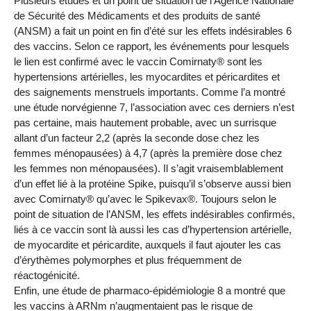
Plusieurs études et un point de situation de l’Agence Nationale
de Sécurité des Médicaments et des produits de santé
(ANSM) a fait un point en fin d’été sur les effets indésirables 6
des vaccins. Selon ce rapport, les événements pour lesquels
le lien est confirmé avec le vaccin Comirnaty® sont les
hypertensions artérielles, les myocardites et péricardites et
des saignements menstruels importants. Comme l’a montré
une étude norvégienne 7, l’association avec ces derniers n’est
pas certaine, mais hautement probable, avec un surrisque
allant d’un facteur 2,2 (après la seconde dose chez les
femmes ménopausées) à 4,7 (après la première dose chez
les femmes non ménopausées). Il s’agit vraisemblablement
d’un effet lié à la protéine Spike, puisqu’il s’observe aussi bien
avec Comirnaty® qu’avec le Spikevax®. Toujours selon le
point de situation de l’ANSM, les effets indésirables confirmés,
liés à ce vaccin sont là aussi les cas d’hypertension artérielle,
de myocardite et péricardite, auxquels il faut ajouter les cas
d’érythèmes polymorphes et plus fréquemment de
réactogénicité.
Enfin, une étude de pharmaco-épidémiologie 8 a montré que
les vaccins à ARNm n’augmentaient pas le risque de