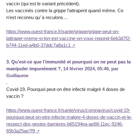
vaccin (qui est le variant précédent).
Les vaccinés contre la grippe l’attrapent quand même. Ce
n’est reconnu qu’ à reculons…
https://www.ouest-france.fr/sante/grippe/grippe-peut-on-
lattraper-meme-si-lon-est-vaccine-on-vous-repond-6eb3d7f2-
b744-11ed-a4b0-37ddc7a8a1c1
3.
Qu’est-ce que l’immunité et pourquoi on ne peut pas la
manipuler impunément ?,
14 février 2024, 05:46
,
par
Guillaume
.
Covid-19. Pourquoi peut-on être infecté malgré 4 doses de
vaccin ?
https://www.ouest-france.fr/sante/virus/coronavirus/covid-19-
pourquoi-peut-on-etre-infecte-malgre-4-doses-de-vaccin-et-le-
respect-des-gestes-barrieres-b65194ea-ae68-11ec-9246-
65b3a25ae7f9