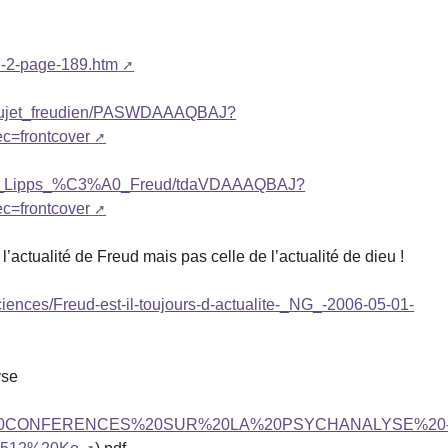
07-2-page-189.htm
u_sujet_freudien/PASWDAAAQBAJ?
c=frontcover
nt_de_Lipps_%C3%A0_Freud/tdaVDAAAQBAJ?
c=frontcover
l’actualité de Freud mais pas celle de l’actualité de dieu !
iences/Freud-est-il-toujours-d-actualite-_NG_-2006-05-01-
yse
LLES%20CONFERENCES%20SUR%20LA%20PSYCHANALYSE%20