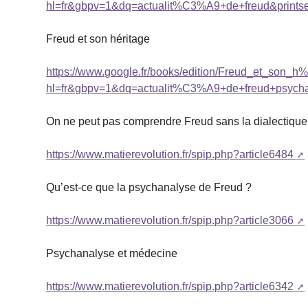
hl=fr&gbpv=1&dq=actualit%C3%A9+de+freud&printse
Freud et son héritage
https://www.google.fr/books/edition/Freud_et_son
hl=fr&gbpv=1&dq=actualit%C3%A9+de+freud+psychan
On ne peut pas comprendre Freud sans la dialectiqu
https://www.matierevolution.fr/spip.php?article6484
Qu’est-ce que la psychanalyse de Freud ?
https://www.matierevolution.fr/spip.php?article3066
Psychanalyse et médecine
https://www.matierevolution.fr/spip.php?article6342