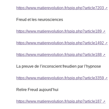
https://www.matierevolution.fr/spip.php?article7203
Freud et les neurosciences
https://www.matierevolution.fr/spip.php?article189
https://www.matierevolution.fr/spip.php?article1492
https://www.matierevolution.fr/spip.php?article188
La preuve de l’inconscient freudien par l’hypnose
https://www.matierevolution.fr/spip.php?article3359
Relire Freud aujourd’hui
https://www.matierevolution.fr/spip.php?article187