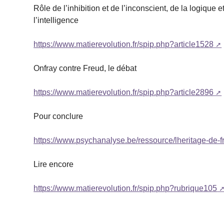
Rôle de l’inhibition et de l’inconscient, de la logique 
l’intelligence
https://www.matierevolution.fr/spip.php?article1528
Onfray contre Freud, le débat
https://www.matierevolution.fr/spip.php?article2896
Pour conclure
https://www.psychanalyse.be/ressource/lheritage-de-f
Lire encore
https://www.matierevolution.fr/spip.php?rubrique105