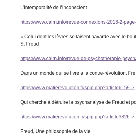
L’intemporalité de l’inconscient
https://www.cairn.info/revue-connexions-2016-2-page
« Celui dont les lèvres se taisent bavarde avec le bout
S. Freud
https://www.cairn.info/revue-de-psychotherapie-psy
Dans un monde qui se livre à la contre-révolution, Fre
https://www.matierevolution.fr/spip.php?article6159
Qui cherche à détruire la psychanalyse de Freud et p
https://www.matierevolution.fr/spip.php?article3826
Freud, Une philosophie de la vie