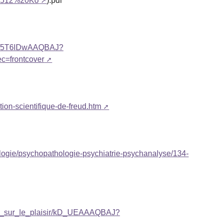
0512%20Ko
).pdf
%A9/5T6lDwAAQBAJ?
c=frontcover
ition-scientifique-de-freud.htm
ologie/psychopathologie-psychiatrie-psychanalyse/134-
A9s_sur_le_plaisir/kD_UEAAAQBAJ?