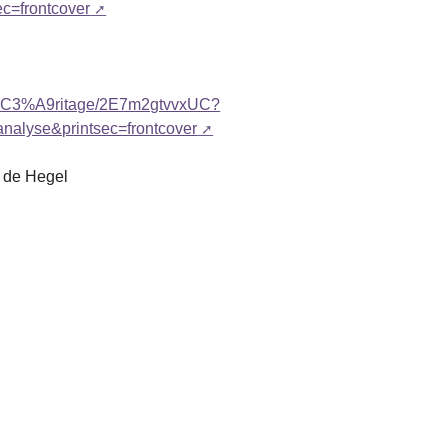
c=frontcover
_h%C3%A9ritage/2E7m2gtvvxUC?
alyse&printsec=frontcover
e de Hegel