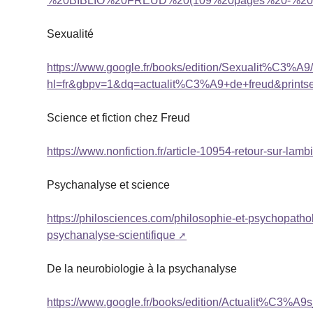
%20BIBLIO%20FREUD%20(109%20pages%20-%2
Sexualité
https://www.google.fr/books/edition/Sexualit%C3
hl=fr&gbpv=1&dq=actualit%C3%A9+de+freud&printse
Science et fiction chez Freud
https://www.nonfiction.fr/article-10954-retour-sur-lamb
Psychanalyse et science
https://philosciences.com/philosophie-et-psychopath
psychanalyse-scientifique
De la neurobiologie à la psychanalyse
https://www.google.fr/books/edition/Actualit%C3%