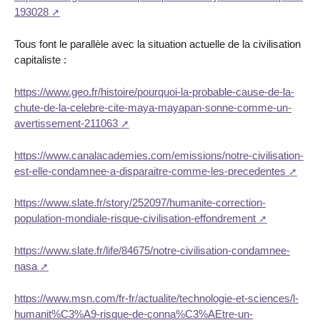
193028
Tous font le parallèle avec la situation actuelle de la civilisation
capitaliste :
https://www.geo.fr/histoire/pourquoi-la-probable-cause-de-la-
chute-de-la-celebre-cite-maya-mayapan-sonne-comme-un-
avertissement-211063
https://www.canalacademies.com/emissions/notre-civilisation-
est-elle-condamnee-a-disparaitre-comme-les-precedentes
https://www.slate.fr/story/252097/humanite-correction-
population-mondiale-risque-civilisation-effondrement
https://www.slate.fr/life/84675/notre-civilisation-condamnee-
nasa
https://www.msn.com/fr-fr/actualite/technologie-et-sciences/l-
humanit%C3%A9-risque-de-conna%C3%AEtre-un-