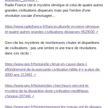
Radio France cite le mystère olmèque et celui de quatre autres
grandes civilisations disparues mais pas l’ombre d’une
révolution sociale d’envisagée…
https://www.radiofrance.fr/franceculture/le-mystere-olmeque-
et-quatre-autres-grandes-civilisations-disparues-9529030
Geo cite les mystères de nombreuses chutes et disparitions
de civilisations : pas une ombre ni une trace de révolutions
dans ces récits :
https://www.geo.fr/histoire/le-climat-en-cause-dans-l-
effondrement-de-la-puissante-civilisation-hittite-il-y-a-plus-de-
3000-ans-213481
https://www.geo.fr/histoire/des-chercheurs-percent-le-
mystere-de-la-disparition-dune-civilisation-neolithique-
chinoise-207340
https://www.geo.fr/histoire/pourquoi-les-mayas-ont-ils-disparu-