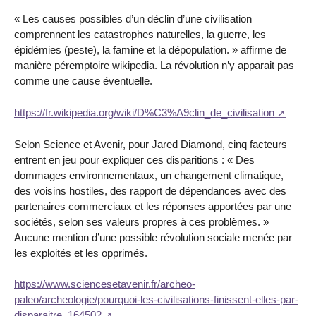
« Les causes possibles d’un déclin d’une civilisation
comprennent les catastrophes naturelles, la guerre, les
épidémies (peste), la famine et la dépopulation. » affirme de
manière péremptoire wikipedia. La révolution n’y apparait pas
comme une cause éventuelle.
https://fr.wikipedia.org/wiki/D%C3%A9clin_de_civilisation
Selon Science et Avenir, pour Jared Diamond, cinq facteurs
entrent en jeu pour expliquer ces disparitions : « Des
dommages environnementaux, un changement climatique,
des voisins hostiles, des rapport de dépendances avec des
partenaires commerciaux et les réponses apportées par une
sociétés, selon ses valeurs propres à ces problèmes. »
Aucune mention d’une possible révolution sociale menée par
les exploités et les opprimés.
https://www.sciencesetavenir.fr/archeo-
paleo/archeologie/pourquoi-les-civilisations-finissent-elles-par-
disparaitre_164502