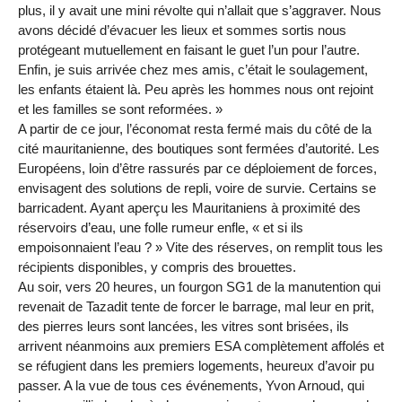
plus, il y avait une mini révolte qui n’allait que s’aggraver. Nous
avons décidé d’évacuer les lieux et sommes sortis nous
protégeant mutuellement en faisant le guet l’un pour l’autre.
Enfin, je suis arrivée chez mes amis, c’était le soulagement,
les enfants étaient là. Peu après les hommes nous ont rejoint
et les familles se sont reformées. »
A partir de ce jour, l’économat resta fermé mais du côté de la
cité mauritanienne, des boutiques sont fermées d’autorité. Les
Européens, loin d’être rassurés par ce déploiement de forces,
envisagent des solutions de repli, voire de survie. Certains se
barricadent. Ayant aperçu les Mauritaniens à proximité des
réservoirs d’eau, une folle rumeur enfle, « et si ils
empoisonnaient l’eau ? » Vite des réserves, on remplit tous les
récipients disponibles, y compris des brouettes.
Au soir, vers 20 heures, un fourgon SG1 de la manutention qui
revenait de Tazadit tente de forcer le barrage, mal leur en prit,
des pierres leurs sont lancées, les vitres sont brisées, ils
arrivent néanmoins aux premiers ESA complètement affolés et
se réfugient dans les premiers logements, heureux d’avoir pu
passer. A la vue de tous ces événements, Yvon Arnoud, qui