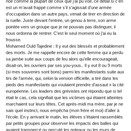
noir comme la plupart de ceux que j’ai pu voir, ce détail si c’en
est un m’avait frappé comme s’il s’agissait d’une armée
d’occupation dans un autre pays, venait de tirer en direction de
la ruelle. Juste devant l’entrée, un genou à terre, son arme
pointée vers un groupe que je ne pouvais pas distinguer, il
nous ordonna de rentrer. C’est le seul moment où j’ai eu la
frousse.
Mohamed Ould Tajedine : Il y eut des blessés et probablement
des morts. Je me rappelle encore de cette femme qui a perdu
sa jambe suite aux coups de feu alors qu’elle encourageait,
disait-on, les ouvriers par ses you-yous.. Il y eut 8 ou 9 morts
(si mes souvenirs sont bons) parmi les manifestants suite aux
tirs de l’armée, qui, selon la version officielle, a tiré dans les
pieds des manifestants qui voulaient prendre d’assaut » la cité
européenne. Les leaders des grévistes ont répondu que si tel
était le cas, cela signifiait que les victimes qui étaient atteintes
marchaient sur leurs têtes. Cet après-midi ma mère, par je ne
sais quel instinct, nous empêcha (mon frère et moi) d’aller à
l’école. En y arrivant le matin, les élèves s’étaient rassemblés
par petits groupes pour observer les impacts des balles qui
avaient transpercé ou percuté les poteaux ou les murs de