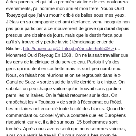
à des parents, et qui fut la première victime de ces douloureux
évènements, j’ai nommé mon ami et mon frère, Youba Ould
Toueyzigui que j’ai vu mourir criblé de balles sous mes yeux.
J’étais en sa compagnie cet ami d’enfance, venu incognito non
pas pour participer à ce mouvement de grève qui durait depuis
presque une dizaine de jours, mais que le destin força pour
qu’il s’y trouve et y perdre la vie.( témoignage entier de
Bitiche :
http://cridem.org/C_Info.php?article=655509
)…
Mohamed Ould Reyoug En 1968 , On ne laissait travailler que
les gens de la clinique et du service eau. Parfois il y’a des
gens qui montent en cachette mais ils sont peu nombreux.
Nous, on faisait nos réunions et on se regroupait dans le »
Canal de Suez » sortie sud de la ville derrière la clinique. On
sabotait un peu chaque voiture qu’on trouvait sans gardien
parmi les militaires. On la faisait retourner sur le dos. On
empêchait les « Toubabs » de sortir à l’économat ou l’hôtel.
Les militaires ont encerclé toute la cité des blancs. Quand le
commandant ou colonel Vyah. a constaté que les Européens
risquaient leur vie, il a tiré sur nous, 15 bonhommes sont
tombés. Après nous avons senti que nous sommes vaincus,
alors on a repris le travail. On nous promis beaucoup de