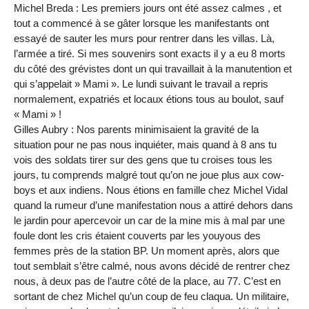
Michel Breda : Les premiers jours ont été assez calmes , et
tout a commencé à se gâter lorsque les manifestants ont
essayé de sauter les murs pour rentrer dans les villas. Là,
l’armée a tiré. Si mes souvenirs sont exacts il y a eu 8 morts
du côté des grévistes dont un qui travaillait à la manutention et
qui s’appelait » Mami ». Le lundi suivant le travail a repris
normalement, expatriés et locaux étions tous au boulot, sauf
« Mami » !
Gilles Aubry : Nos parents minimisaient la gravité de la
situation pour ne pas nous inquiéter, mais quand à 8 ans tu
vois des soldats tirer sur des gens que tu croises tous les
jours, tu comprends malgré tout qu’on ne joue plus aux cow-
boys et aux indiens. Nous étions en famille chez Michel Vidal
quand la rumeur d’une manifestation nous a attiré dehors dans
le jardin pour apercevoir un car de la mine mis à mal par une
foule dont les cris étaient couverts par les youyous des
femmes près de la station BP. Un moment après, alors que
tout semblait s’être calmé, nous avons décidé de rentrer chez
nous, à deux pas de l’autre côté de la place, au 77. C’est en
sortant de chez Michel qu’un coup de feu claqua. Un militaire,