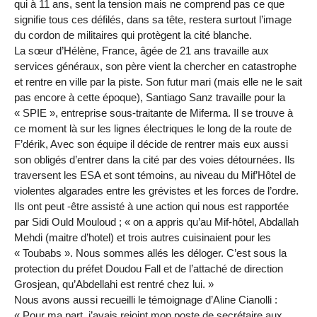
qui à 11 ans, sent la tension mais ne comprend pas ce que
signifie tous ces défilés, dans sa tête, restera surtout l’image
du cordon de militaires qui protègent la cité blanche.
La sœur d’Hélène, France, âgée de 21 ans travaille aux
services généraux, son père vient la chercher en catastrophe
et rentre en ville par la piste. Son futur mari (mais elle ne le sait
pas encore à cette époque), Santiago Sanz travaille pour la
« SPIE », entreprise sous-traitante de Miferma. Il se trouve à
ce moment là sur les lignes électriques le long de la route de
F’dérik, Avec son équipe il décide de rentrer mais eux aussi
son obligés d’entrer dans la cité par des voies détournées. Ils
traversent les ESA et sont témoins, au niveau du Mif’Hôtel de
violentes algarades entre les grévistes et les forces de l’ordre.
Ils ont peut -être assisté à une action qui nous est rapportée
par Sidi Ould Mouloud ; « on a appris qu’au Mif-hôtel, Abdallah
Mehdi (maitre d’hotel) et trois autres cuisinaient pour les
« Toubabs ». Nous sommes allés les déloger. C’est sous la
protection du préfet Doudou Fall et de l’attaché de direction
Grosjean, qu’Abdellahi est rentré chez lui. »
Nous avons aussi recueilli le témoignage d’Aline Cianolli :
« Pour ma part, j’avais rejoint mon poste de secrétaire aux