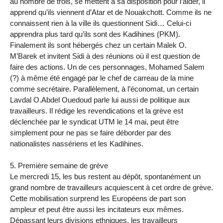
au nombre de trois, se mettent à sa disposition pour l’aider, il
apprend qu’ils viennent d’Atar et de Nouakchott. Comme ils ne
connaissent rien à la ville ils questionnent Sidi… Celui-ci
apprendra plus tard qu’ils sont des Kadihines (PKM).
Finalement ils sont hébergés chez un certain Malek O.
M’Barek et invitent Sidi à des réunions où il est question de
faire des actions. Un de ces personnages, Mohamed Salem
(?) à même été engagé par le chef de carreau de la mine
comme secrétaire. Parallèlement, à l’économat, un certain
Lavdal O.Abdel Ouedoud parle lui aussi de politique aux
travailleurs. Il rédige les revendications et la grève est
déclenchée par le syndicat UTM le 14 mai, peut être
simplement pour ne pas se faire déborder par des
nationalistes nassériens et les Kadihines.
5. Première semaine de grève
Le mercredi 15, les bus restent au dépôt, spontanément un
grand nombre de travailleurs acquiescent à cet ordre de grève.
Cette mobilisation surprend les Européens de part son
ampleur et peut être aussi les incitateurs eux mêmes.
Dépassant leurs divisions ethniques, les travailleurs