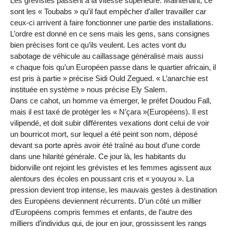
Les grévistes passent à la vitesse supérieure. Maintenant, ce
sont les « Toubabs » qu’il faut empêcher d’aller travailler car
ceux-ci arrivent à faire fonctionner une partie des installations.
L’ordre est donné en ce sens mais les gens, sans consignes
bien précises font ce qu’ils veulent. Les actes vont du
sabotage de véhicule au caillassage généralisé mais aussi
« chaque fois qu’un Européen passe dans le quartier africain, il
est pris à partie » précise Sidi Ould Zegued. « L’anarchie est
instituée en système » nous précise Ely Salem.
Dans ce cahot, un homme va émerger, le préfet Doudou Fall,
mais il est taxé de protéger les « N’çara »(Européens). Il est
vilipendé, et doit subir différentes vexations dont celui de voir
un bourricot mort, sur lequel a été peint son nom, déposé
devant sa porte après avoir été traîné au bout d’une corde
dans une hilarité générale. Ce jour là, les habitants du
bidonville ont rejoint les grévistes et les femmes agissent aux
alentours des écoles en poussant cris et « youyou ». La
pression devient trop intense, les mauvais gestes à destination
des Européens deviennent récurrents. D’un côté un millier
d’Européens compris femmes et enfants, de l’autre des
milliers d’individus qui, de jour en jour, grossissent les rangs