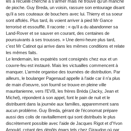
les a recueilli cherche à s’armer mais ne trouve qu’un manche
de pioche. Guy Breda, un voisin, rassure son entourage disant
qu’il a ses couteaux de bouchers avec lui. Thierry et sa soeur
sont affolés. Plus tard, ils voient arriver à pied Mr Gance
terrorisé et essoufflé. Il raconte : « qu’il a du abandonner sa
Land-Rover et se sauver en courant, des centaines de
poursuivants à ses trousses. » Une demi-heure plus tard,
c’est Mr Catinot qui arrive dans les mêmes conditions et relate
les mêmes faits.
Le lendemain, les expatriés sont consignés chez eux et un
couvre-feu est instauré. Mais les victuailles commencent à
manquer. L’armée organise des tournées de distribution. Par
ailleurs, le boulanger Pagenaud appelle à l’aide car il n’a plus
de main d’oeuvre, son fournil se trouve en pleine ville
mauritanienne, vers l’EVB, les frères Bréda (Jacky, Jean et
Michel), répondent à son appel, font le pain de nuit et le
distribuent dans la journée aux familles, apparemment sans
aucun problème. Guy Breda, gérant de l’économat prépare
aussi des colis de ravitaillement qui sont distribués le plus
discrètement possible avec l’aide de Jacques Rigot et d’Yvon
Arnould, créant des dépôts épars tels chez Giraudon où par