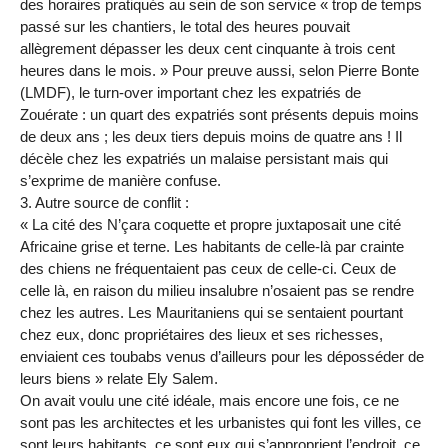
des horaires pratiqués au sein de son service « trop de temps
passé sur les chantiers, le total des heures pouvait
allègrement dépasser les deux cent cinquante à trois cent
heures dans le mois. » Pour preuve aussi, selon Pierre Bonte
(LMDF), le turn-over important chez les expatriés de
Zouérate : un quart des expatriés sont présents depuis moins
de deux ans ; les deux tiers depuis moins de quatre ans ! Il
décèle chez les expatriés un malaise persistant mais qui
s’exprime de manière confuse.
3. Autre source de conflit :
« La cité des N’çara coquette et propre juxtaposait une cité
Africaine grise et terne. Les habitants de celle-là par crainte
des chiens ne fréquentaient pas ceux de celle-ci. Ceux de
celle là, en raison du milieu insalubre n’osaient pas se rendre
chez les autres. Les Mauritaniens qui se sentaient pourtant
chez eux, donc propriétaires des lieux et ses richesses,
enviaient ces toubabs venus d’ailleurs pour les déposséder de
leurs biens » relate Ely Salem.
On avait voulu une cité idéale, mais encore une fois, ce ne
sont pas les architectes et les urbanistes qui font les villes, ce
sont leurs habitants, ce sont eux qui s’approprient l’endroit, ce