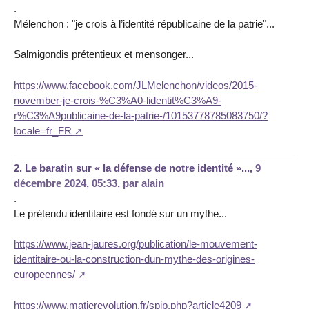
.
Mélenchon : "je crois à l’identité républicaine de la patrie"...
Salmigondis prétentieux et mensonger...
https://www.facebook.com/JLMelenchon/videos/2015-
november-je-crois-%C3%A0-lidentit%C3%A9-
r%C3%A9publicaine-de-la-patrie-/10153778785083750/?
locale=fr_FR
2.
Le baratin sur « la défense de notre identité »...,
9
décembre 2024, 05:33
,
par
alain
.
Le prétendu identitaire est fondé sur un mythe...
https://www.jean-jaures.org/publication/le-mouvement-
identitaire-ou-la-construction-dun-mythe-des-origines-
europeennes/
https://www.matierevolution.fr/spip.php?article4209