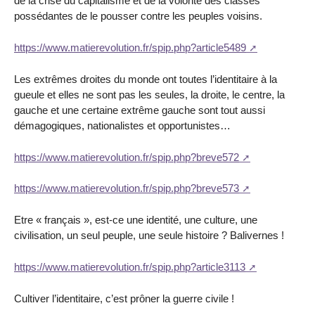
de la crise du capitalisme et de la volonté des classes
possédantes de le pousser contre les peuples voisins.
https://www.matierevolution.fr/spip.php?article5489
Les extrêmes droites du monde ont toutes l’identitaire à la
gueule et elles ne sont pas les seules, la droite, le centre, la
gauche et une certaine extrême gauche sont tout aussi
démagogiques, nationalistes et opportunistes…
https://www.matierevolution.fr/spip.php?breve572
https://www.matierevolution.fr/spip.php?breve573
Etre « français », est-ce une identité, une culture, une
civilisation, un seul peuple, une seule histoire ? Balivernes !
https://www.matierevolution.fr/spip.php?article3113
Cultiver l’identitaire, c’est prôner la guerre civile !