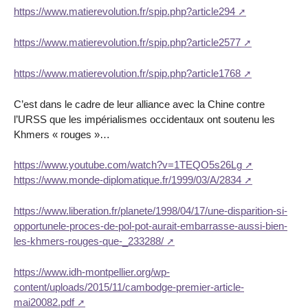
https://www.matierevolution.fr/spip.php?article294
https://www.matierevolution.fr/spip.php?article2577
https://www.matierevolution.fr/spip.php?article1768
C’est dans le cadre de leur alliance avec la Chine contre
l’URSS que les impérialismes occidentaux ont soutenu les
Khmers « rouges »…
https://www.youtube.com/watch?v=1TEQO5s26Lg
https://www.monde-diplomatique.fr/1999/03/A/2834
https://www.liberation.fr/planete/1998/04/17/une-disparition-si-
opportunele-proces-de-pol-pot-aurait-embarrasse-aussi-bien-
les-khmers-rouges-que-_233288/
https://www.idh-montpellier.org/wp-
content/uploads/2015/11/cambodge-premier-article-
mai20082.pdf