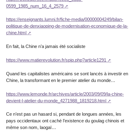
0599_1985_num_16_4_2579
https://enseignants.lumni.fr/fiche-media/00000004249/bilan-
politique-de-denxiaoping-de-modernisation-economique-de-la-
chine.html
En fait, la Chine n’a jamais été socialiste
https://www.matierevolution.fr/spip.php?article1291
Quand les capitalistes américains se sont lancés à investir en
Chine, la transformant en le premier atelier du monde…
https://www.lemonde.fr/archives/article/2003/09/09/la-chine-
devient-l-atelier-du-monde_4271988_1819218.html
Ce n’est pas un hasard si, pendant de longues années, les
pays occidentaux ont caché l’existence du goulag chinois et
même son nom, laogaï…