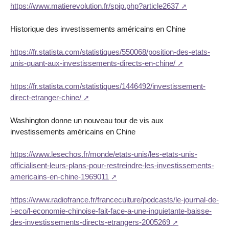
https://www.matierevolution.fr/spip.php?article2637
Historique des investissements américains en Chine
https://fr.statista.com/statistiques/550068/position-des-etats-
unis-quant-aux-investissements-directs-en-chine/
https://fr.statista.com/statistiques/1446492/investissement-
direct-etranger-chine/
Washington donne un nouveau tour de vis aux
investissements américains en Chine
https://www.lesechos.fr/monde/etats-unis/les-etats-unis-
officialisent-leurs-plans-pour-restreindre-les-investissements-
americains-en-chine-1969011
https://www.radiofrance.fr/franceculture/podcasts/le-journal-de-
l-eco/l-economie-chinoise-fait-face-a-une-inquietante-baisse-
des-investissements-directs-etrangers-2005269