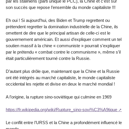
par les staliniens (parti unique le PCC), la Chine et c’est sur
son succès que repose l’ensemble du monde capitaliste !!!
Eh oui ! Si aujourd’hui, des Biden et Trump regrettent ou
prétendent regretter la domination industrielle de la Chine, ils
omettent de dire que le principal artisan de celle-ci est le
gouvernement américain. Et aussi d’expliquer comment un tel
soutien massif à la chine « communiste » pourrait s’expliquer
par le prétendu « combat contre le communisme », même s’il
était particulièrement tourné contre la Russie.
D’autant plus drôle que, maintenant que la Chine et la Russie
ont été intégrés au marché capitaliste, le monde capitaliste
occidental les rejette et divise en deux le marché mondial !
A l’origine, la rupture sino-soviétique qui culmine en 1969
https://fr.wikipedia.org/wiki/Rupture_sino-sovi%C3%A9tique
Le conflit entre l’URSS et la Chine a profondément influencé le
monde