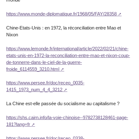
https://www.monde-diplomatique.fr/1968/05/FAY/28358
Chine-Etats-Unis : en 1972, la réconciliation entre Mao et
Nixon
https://www.lemonde.fr/international/article/2022/02/21/chine-
etats-unis-en-1972-la-reconciliation-entre-mao-et-nixon-coup-
de-tonnerre-dans-le-ciel-de-la-guerre-
froide_6114559_3210.html
https://www.persee.fr/doc/receo_0035-
1415_1973_num_4_4_3212
La Chine est-elle passée du socialisme au capitalisme ?
https://shs.cairn.info/la-voie-chinoise--9782738128461-page-
181?lang=fr
https://www.persee.fr/doc/receo_0338-