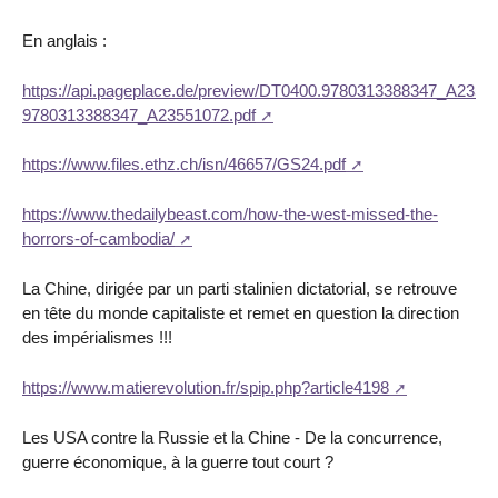
En anglais :
https://api.pageplace.de/preview/DT0400.9780313388347_A2355
9780313388347_A23551072.pdf
https://www.files.ethz.ch/isn/46657/GS24.pdf
https://www.thedailybeast.com/how-the-west-missed-the-
horrors-of-cambodia/
La Chine, dirigée par un parti stalinien dictatorial, se retrouve
en tête du monde capitaliste et remet en question la direction
des impérialismes !!!
https://www.matierevolution.fr/spip.php?article4198
Les USA contre la Russie et la Chine - De la concurrence,
guerre économique, à la guerre tout court ?