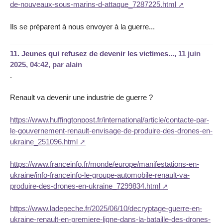
de-nouveaux-sous-marins-d-attaque_7287225.html
Ils se préparent à nous envoyer à la guerre...
11.
Jeunes qui refusez de devenir les victimes...,
11 juin
2025, 04:42
,
par
alain
.
Renault va devenir une industrie de guerre ?
https://www.huffingtonpost.fr/international/article/contacte-par-
le-gouvernement-renault-envisage-de-produire-des-drones-en-
ukraine_251096.html
https://www.franceinfo.fr/monde/europe/manifestations-en-
ukraine/info-franceinfo-le-groupe-automobile-renault-va-
produire-des-drones-en-ukraine_7299834.html
https://www.ladepeche.fr/2025/06/10/decryptage-guerre-en-
ukraine-renault-en-premiere-ligne-dans-la-bataille-des-drones-