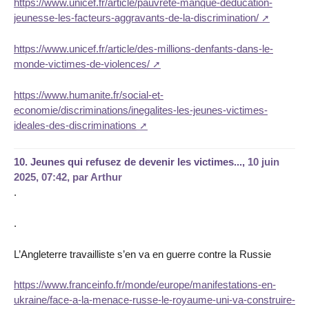
https://www.unicef.fr/article/pauvrete-manque-deducation-
jeunesse-les-facteurs-aggravants-de-la-discrimination/
https://www.unicef.fr/article/des-millions-denfants-dans-le-
monde-victimes-de-violences/
https://www.humanite.fr/social-et-
economie/discriminations/inegalites-les-jeunes-victimes-
ideales-des-discriminations
10.
Jeunes qui refusez de devenir les victimes...,
10 juin
2025, 07:42
,
par
Arthur
.
.
L’Angleterre travailliste s’en va en guerre contre la Russie
https://www.franceinfo.fr/monde/europe/manifestations-en-
ukraine/face-a-la-menace-russe-le-royaume-uni-va-construire-