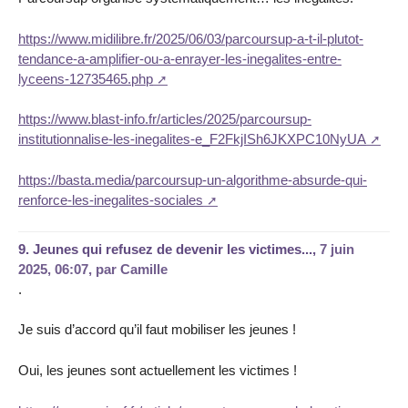
https://www.midilibre.fr/2025/06/03/parcoursup-a-t-il-plutot-
tendance-a-amplifier-ou-a-enrayer-les-inegalites-entre-
lyceens-12735465.php
https://www.blast-info.fr/articles/2025/parcoursup-
institutionnalise-les-inegalites-e_F2FkjISh6JKXPC10NyUA
https://basta.media/parcoursup-un-algorithme-absurde-qui-
renforce-les-inegalites-sociales
9.
Jeunes qui refusez de devenir les victimes...,
7 juin
2025, 06:07
,
par
Camille
.
Je suis d’accord qu’il faut mobiliser les jeunes !
Oui, les jeunes sont actuellement les victimes !