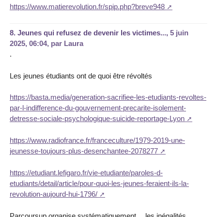
https://www.matierevolution.fr/spip.php?breve948
8.
Jeunes qui refusez de devenir les victimes...,
5 juin
2025, 06:04
,
par
Laura
.
Les jeunes étudiants ont de quoi être révoltés
https://basta.media/generation-sacrifiee-les-etudiants-revoltes-
par-l-indifference-du-gouvernement-precarite-isolement-
detresse-sociale-psychologique-suicide-reportage-Lyon
https://www.radiofrance.fr/franceculture/1979-2019-une-
jeunesse-toujours-plus-desenchantee-2078277
https://etudiant.lefigaro.fr/vie-etudiante/paroles-d-
etudiants/detail/article/pour-quoi-les-jeunes-feraient-ils-la-
revolution-aujourd-hui-1796/
Parcoursup organise systématiquement… les inégalités.