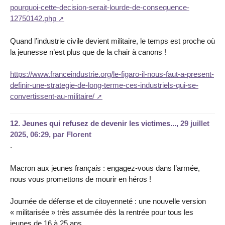
pourquoi-cette-decision-serait-lourde-de-consequence-
12750142.php
Quand l’industrie civile devient militaire, le temps est proche où
la jeunesse n’est plus que de la chair à canons !
https://www.franceindustrie.org/le-figaro-il-nous-faut-a-present-
definir-une-strategie-de-long-terme-ces-industriels-qui-se-
convertissent-au-militaire/
12.
Jeunes qui refusez de devenir les victimes...,
29 juillet
2025, 06:29
,
par
Florent
.
Macron aux jeunes français : engagez-vous dans l’armée,
nous vous promettons de mourir en héros !
Journée de défense et de citoyenneté : une nouvelle version
« militarisée » très assumée dès la rentrée pour tous les
jeunes de 16 à 25 ans...