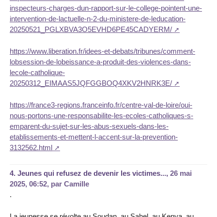
inspecteurs-charges-dun-rapport-sur-le-college-pointent-une-
intervention-de-lactuelle-n-2-du-ministere-de-leducation-
20250521_PGLXBVA3O5EVHD6PE45CADYERM/
https://www.liberation.fr/idees-et-debats/tribunes/comment-
lobsession-de-lobeissance-a-produit-des-violences-dans-
lecole-catholique-
20250312_EIMAAS5JQFGGBOQ4XKV2HNRK3E/
https://france3-regions.franceinfo.fr/centre-val-de-loire/oui-
nous-portons-une-responsabilite-les-ecoles-catholiques-s-
emparent-du-sujet-sur-les-abus-sexuels-dans-les-
etablissements-et-mettent-l-accent-sur-la-prevention-
3132562.html
4.
Jeunes qui refusez de devenir les victimes...,
26 mai
2025, 06:52
,
par
Camille
.
La jeunesse se révolte au Soudan, au Sahel, au Kenya, au