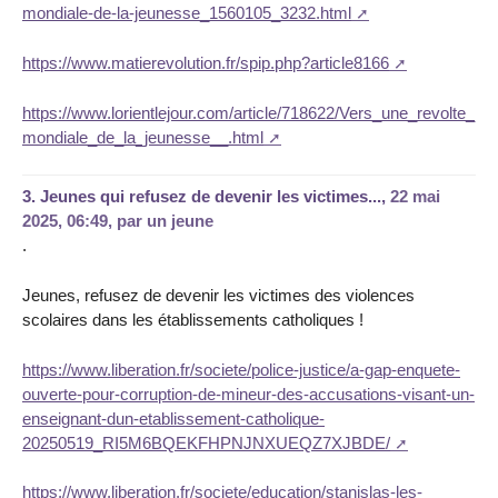
mondiale-de-la-jeunesse_1560105_3232.html
https://www.matierevolution.fr/spip.php?article8166
https://www.lorientlejour.com/article/718622/Vers_une_revolte_
mondiale_de_la_jeunesse__.html
3.
Jeunes qui refusez de devenir les victimes...,
22 mai
2025, 06:49
,
par
un jeune
.
Jeunes, refusez de devenir les victimes des violences
scolaires dans les établissements catholiques !
https://www.liberation.fr/societe/police-justice/a-gap-enquete-
ouverte-pour-corruption-de-mineur-des-accusations-visant-un-
enseignant-dun-etablissement-catholique-
20250519_RI5M6BQEKFHPNJNXUEQZ7XJBDE/
https://www.liberation.fr/societe/education/stanislas-les-