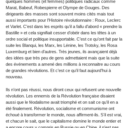
quelques hommes (et femmes) politiques radicaux comme
Marat, Babeuf, Robespierre et Olympe de Gouges. Des
dirigeants des masses sont souvent moins cités mais tout
aussi importants pour l’Histoire révolutionnaire : Roux, Leclerc
et Varlet. C’est dans les esprits qu’il a fallu d’abord « prendre la
Bastille » et cela signifiait cesser d’obéir dans les têtes à un
ordre social et politique insupportable. C’est ce qu’ont fait par la
suite les Blanqui, les Marx, les Lénine, les Trotsky, les Rosa
Luxemburg et bien d’autres. Très jeunes, ils avançaient déjà
des idées que très peu de gens admettaient mais que la suite
des événements a amené des millions à reconnaitre au cours
de grandes révolutions. Et c’est ce qu’il faut aujourd’hui à
nouveau.
Ils n’ont pas réussi, nous diront ceux qui refusent une nouvelle
révolution. Les ennemis de la Révolution française disaient
aussi que le féodalisme avait triomphé et on sait ce qu’il en a
été finalement. Révolution, socialisme et communisme ont
échoué à transformer le monde, nous affirment-ils. S’il est vrai,
et chacun le sait, que le capitalisme domine le monde entier et
a encore cours y compris en Russie ou en Chine, il n’est pas