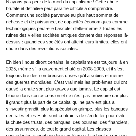
N’ayons pas peur de la mort du capitalisme ! Cette chute
brutale et définitive peut paraitre difficile à comprendre.
Comment une société parvenue au plus haut sommet de
richesse et de puissance, de capacités économiques comme
technologiques peut-elle basculer d’elle-même ? Toutes les
ruines des vieilles sociétés antiques donnent des réponses là-
dessus : quand ces sociétés ont atteint leurs limites, elles ont
chuté dans des révolutions sociales.
Eh bien ! nous diront certains, le capitalisme est toujours là en
2025, même s’il a gravement chuté en 2008-2009, et il s’est
toujours tiré des nombreuses crises qu’il a subies et même
des guerres mondiales. C’est vrai mais les problèmes qui ont
causé la chute sont plus graves que jamais. Le capital est
bloqué dans son ascension et ce n’est pas provisoire car plus
il grandit plus la part de ce capital qui ne parvient plus à
s’investir grandit, plus la spéculation grimpe, plus les banques
centrales et les Etats sont contraints de s’endetter pour éviter
la chute des trusts, des banques, des bourses, des financiers,
des assurances, de tout le grand capital. Les classes
possédantes savent que leur système est au bout du rouleau.