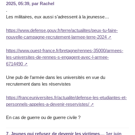
2025, 05:39
,
par
Rachel
.
Les militaires, eux aussi s’adressent à la jeunesse…
https://www.defense.gouv.fr/terre/actualites/peux-tu-faire-
nouvelle-campagne-recrutement-larmee-terre-2024
https://www.ouest-france.fr/bretagne/rennes-35000/armees-
les-universites-de-rennes-s-engagent-avec-l-armee-
6714490
Une pub de l’armée dans les universités en vue du
recrutement dans les réservistes
https://franceuniversites.fr/actualite/defense-les-etudiantes-et-
personnels-appeles-a-devenir-reservistes/
En cas de guerre ou de guerre civile ?
7.
Jeunes qui refusez de devenir les victimes...,
1er juin