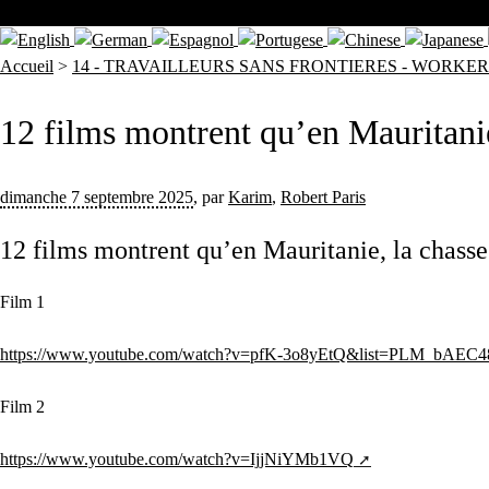
Accueil
>
14 - TRAVAILLEURS SANS FRONTIERES - WORKE
12 films montrent qu’en Mauritanie
dimanche 7 septembre 2025
,
par
Karim
,
Robert Paris
12 films montrent qu’en Mauritanie, la chasse
Film 1
https://www.youtube.com/watch?v=pfK-3o8yEtQ&list=PLM_bA
Film 2
https://www.youtube.com/watch?v=IjjNiYMb1VQ