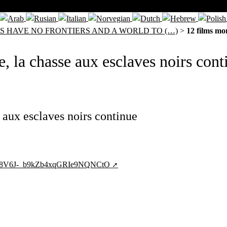
RS HAVE NO FRONTIERS AND A WORLD TO (…)
>
12 films mo
, la chasse aux esclaves noirs cont
 aux esclaves noirs continue
EC48V6J-_b9kZb4xqGRIe9NQNCtO