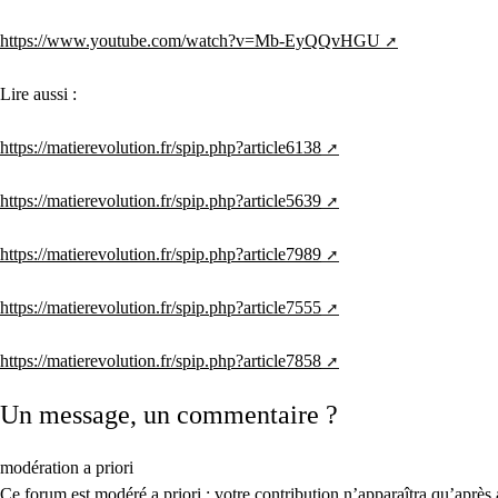
https://www.youtube.com/watch?v=Mb-EyQQvHGU
Lire aussi :
https://matierevolution.fr/spip.php?article6138
https://matierevolution.fr/spip.php?article5639
https://matierevolution.fr/spip.php?article7989
https://matierevolution.fr/spip.php?article7555
https://matierevolution.fr/spip.php?article7858
Un message, un commentaire ?
modération a priori
Ce forum est modéré a priori : votre contribution n’apparaîtra qu’après 