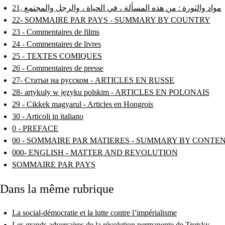
21, مواد والثورة : من هذه المسألة ، في الحياة ، والرجل والمجتمع
22- SOMMAIRE PAR PAYS - SUMMARY BY COUNTRY
23 - Commentaires de films
24 - Commentaires de livres
25 - TEXTES COMIQUES
26 - Commentaires de presse
27- Статьи на русском - ARTICLES EN RUSSE
28- artykuły w języku polskim - ARTICLES EN POLONAIS
29 - Cikkek magyarul - Articles en Hongrois
30 - Articoli in italiano
0 - PREFACE
00 - SOMMAIRE PAR MATIERES - SUMMARY BY CONTE
000- ENGLISH - MATTER AND REVOLUTION
SOMMAIRE PAR PAYS
Dans la même rubrique
La social-démocratie et la lutte contre l’impérialisme
Les grands adversaires de la révolution permanente de Trotsky...