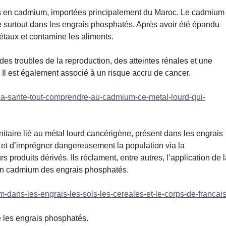
hes en cadmium, importées principalement du Maroc. Le cadmium
e surtout dans les engrais phosphatés. Après avoir été épandu
taux et contamine les aliments.
s troubles de la reproduction, des atteintes rénales et une
 Il est également associé à un risque accru de cancer.
ur-la-sante-tout-comprendre-au-cadmium-ce-metal-lourd-qui-
nitaire lié au métal lourd cancérigène, présent dans les engrais
 et d’imprégner dangereusement la population via la
produits dérivés. Ils réclament, entre autres, l’application de 
en cadmium des engrais phosphatés.
-dans-les-engrais-les-sols-les-cereales-et-le-corps-de-francai
e les engrais phosphatés.