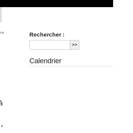
ire
Rechercher :
t
Calendrier
à
 +