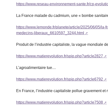
https://www.reseau-environnement-sante.fr/cp-evoluti
La France malade du cadmium, une « bombe sanitaire 
https://www.lemonde.fr/planete/article/2025/06/05/la
medecins-liberaux_6610597_3244.html
Produit de l’industrie capitaliste, la vague mondiale d
https://www.matierevolution.fr/spip.php?article2827
L’agroalimentaire tue…
https://www.matierevolution.fr/spip.php?article6792
En France, l’industrie capitaliste pollue gravement 
https://www.matierevolution.fr/spip.php?article7508