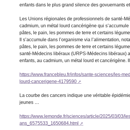
enfants dans le plus grand silence des govuernants e
Les Unions régionales de professionnels de santé-Méde
cadmium, un métal lourd cancérigène qui s’accumule d
pâtes, le pain, les pommes de terre et certains légume
Il s’accumule dans l’organisme via l’alimentation, not
pâtes, le pain, les pommes de terre et certains légum
santé-Médecins libéraux (URPS-Médecins libéraux) aler
enfants, au cadmium, un métal lourd et cancérigène. I
https://www.francebleu.fr/infos/sante-sciences/les-me
lourd-cancerigene-4179590
La courbe des cancers indique une véritable épidémie 
jeunes …
https://www.lemonde.fr/sciences/article/2025/03/03/l
ans_6575533_1650684.html