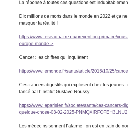
La réponse à toutes ces questions est indubitablement
Dix millions de morts dans le monde en 2022 et ça ne c
masquer la réalité !
https://www.reseaunacre.eu/prevention-primaire/vous-i
europe-monde
Cancer : les chiffres qui inquiètent
https://www.lemonde.fr/sante/article/2016/10/25/canc
Ces cancers digestifs qui explosent chez les jeunes 
lancé par l’Institut Gustave-Roussy
https://www.leparisien.fr/societe/sante/ces-cancers-d
quelque-chose-03-02-2025-PNMQXIRFOFEH3LNU
Les médecins sonnent l’alarme : on est en train de no