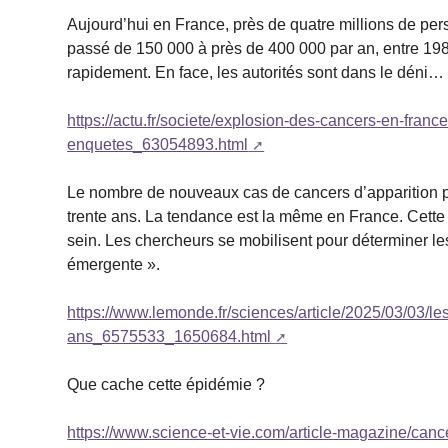
Aujourd’hui en France, près de quatre millions de pe
passé de 150 000 à près de 400 000 par an, entre 198
rapidement. En face, les autorités sont dans le déni…
https://actu.fr/societe/explosion-des-cancers-en-franc
enquetes_63054893.html
Le nombre de nouveaux cas de cancers d’apparition 
trente ans. La tendance est la même en France. Cette
sein. Les chercheurs se mobilisent pour déterminer l
émergente ».
https://www.lemonde.fr/sciences/article/2025/03/03/l
ans_6575533_1650684.html
Que cache cette épidémie ?
https://www.science-et-vie.com/article-magazine/can