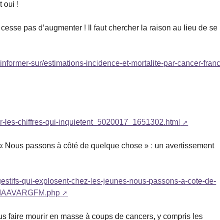
 oui !
esse pas d’augmenter ! Il faut chercher la raison au lieu de se
nformer-sur/estimations-incidence-et-mortalite-par-cancer-fran
er-les-chiffres-qui-inquietent_5020017_1651302.html
: « Nous passons à côté de quelque chose » : un avertissement
igestifs-qui-explosent-chez-les-jeunes-nous-passons-a-cote-de-
2IAAVARGFM.php
us faire mourir en masse à coups de cancers, y compris les