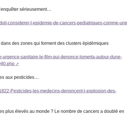
 d’enquêter sérieusement…
at-doit-considerer-l-epidemie-de-cancers-pediatriques-comme-une
s dans des zones qui forment des clusters épidémiques
e-urgence-sanitaire-le-film-qui-denonce-lomerta-autour-dune-
040.php
ées aux pesticides…
1822-Pesticides-les-medecins-denoncent-l-explosion-des-
 les plus élevés au monde ? Le nombre de cancers a doublé en