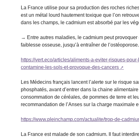
La France utilise pour sa production des roches ric
est un métal lourd hautement toxique que l’on retrouv
dans les champs, le cadmium est absorbé par les végé
→ Entre autres maladies, le cadmium peut provoquer de
faiblesse osseuse, jusqu’à entraîner de l’ostéoporose.
https://vert.eco/articles/aliments-a-eviter-risques-po
contamine-les-sols-et-provoque-des-cancers
Les Médecins français lancent l’alerte sur le risque sa
phosphatés, avant d’entrer dans la chaine alimentaire
consommation de céréales, de pommes de terre et leurs 
recommandation de l’Anses sur la charge maximale 
https://www.pleinchamp.com/actualite/trop-de-cadmium
La France est malade de son cadmium. Il faut interdir