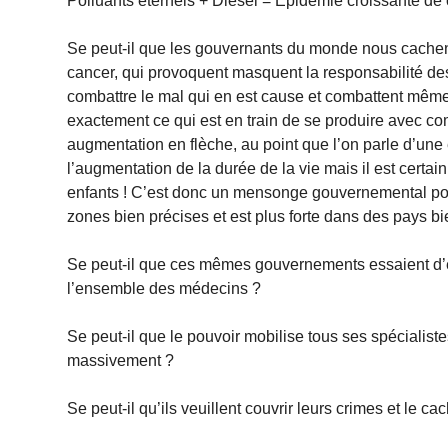
Polluants éternels + Diesel = Epidémie croissante de 
Se peut-il que les gouvernants du monde nous cache
cancer, qui provoquent masquent la responsabilité d
combattre le mal qui en est cause et combattent mê
exactement ce qui est en train de se produire avec co
augmentation en flèche, au point que l’on parle d’une
l’augmentation de la durée de la vie mais il est certa
enfants ! C’est donc un mensonge gouvernemental pour
zones bien précises et est plus forte dans des pays 
Se peut-il que ces mêmes gouvernements essaient d’em
l’ensemble des médecins ?
Se peut-il que le pouvoir mobilise tous ses spécialis
massivement ?
Se peut-il qu’ils veuillent couvrir leurs crimes et le c