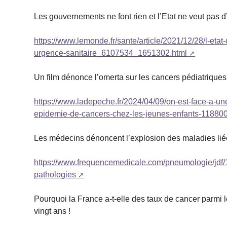
Les gouvernements ne font rien et l’Etat ne veut pas
https://www.lemonde.fr/sante/article/2021/12/28/l-et
urgence-sanitaire_6107534_1651302.html
Un film dénonce l’omerta sur les cancers pédiatrique
https://www.ladepeche.fr/2024/04/09/on-est-face-a-un
epidemie-de-cancers-chez-les-jeunes-enfants-11880
Les médecins dénoncent l’explosion des maladies li
https://www.frequencemedicale.com/pneumologie/jdf/
pathologies
Pourquoi la France a-t-elle des taux de cancer parmi
vingt ans !