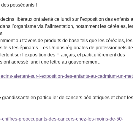
t des possédants !
cins libéraux ont alerté ce lundi sur l’exposition des enfants 
ans l’organisme via l’alimentation, notamment les céréales, le
s.
amment au travers de produits de base tels que les céréales, les
es tels les épinards. Les Unions régionales de professionnels d
tent sur l’exposition des Français, et particulièrement des
ls ont adressé lundi une lettre au gouvernement.
decins-alertent-sur-l-exposition-des-enfants-au-cadmium-un-met
grandissante en particulier de cancers pédiatriques et chez le
es-chiffres-preoccupants-des-cancers-chez-les-moins-de-50-