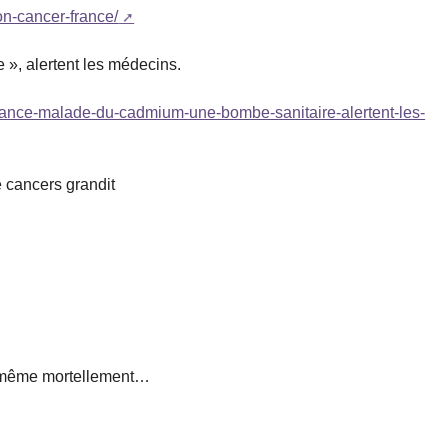
on-cancer-france/
», alertent les médecins.
-france-malade-du-cadmium-une-bombe-sanitaire-alertent-les-
e cancers grandit
et même mortellement…