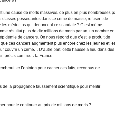
cancers !
nt une cause de morts massives, de plus en plus nombreuses p
es classes possédantes dans ce crime de masse, refusent de
me les médecins qui dénoncent ce scandale ? C’est même
mme résultat plus de dix millions de morts par an, un nombre en
 épidémie de cancers. On nous répond que c’est le produit de
in que ces cancers augmentent plus encore chez les jeunes et le
 couvrir un crime… D’autre part, cette hausse a lieu dans des
bien précis comme… la France !
brouiller l’opinion pour cacher ces faits, reconnus de
tes de la propagande faussement scientifique pour mentir
acher pour le continuer au prix de millions de morts ?