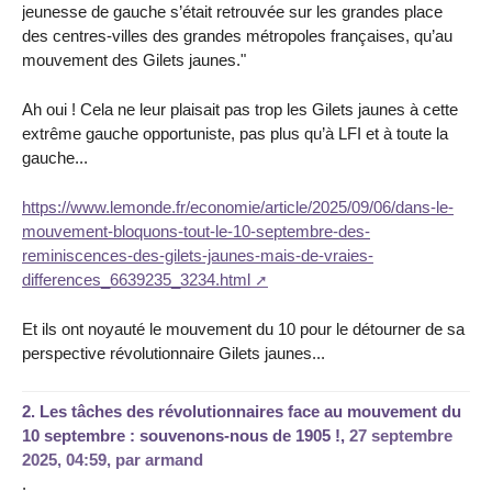
jeunesse de gauche s’était retrouvée sur les grandes place
des centres-villes des grandes métropoles françaises, qu’au
mouvement des Gilets jaunes."
Ah oui ! Cela ne leur plaisait pas trop les Gilets jaunes à cette
extrême gauche opportuniste, pas plus qu’à LFI et à toute la
gauche...
https://www.lemonde.fr/economie/article/2025/09/06/dans-le-
mouvement-bloquons-tout-le-10-septembre-des-
reminiscences-des-gilets-jaunes-mais-de-vraies-
differences_6639235_3234.html
Et ils ont noyauté le mouvement du 10 pour le détourner de sa
perspective révolutionnaire Gilets jaunes...
2.
Les tâches des révolutionnaires face au mouvement du
10 septembre : souvenons-nous de 1905 !,
27 septembre
2025, 04:59
,
par
armand
.