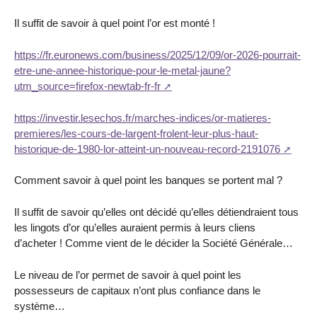
Il suffit de savoir à quel point l’or est monté !
https://fr.euronews.com/business/2025/12/09/or-2026-pourrait-
etre-une-annee-historique-pour-le-metal-jaune?
utm_source=firefox-newtab-fr-fr
https://investir.lesechos.fr/marches-indices/or-matieres-
premieres/les-cours-de-largent-frolent-leur-plus-haut-
historique-de-1980-lor-atteint-un-nouveau-record-2191076
Comment savoir à quel point les banques se portent mal ?
Il suffit de savoir qu’elles ont décidé qu’elles détiendraient tous
les lingots d’or qu’elles auraient permis à leurs cliens
d’acheter ! Comme vient de le décider la Société Générale…
Le niveau de l’or permet de savoir à quel point les
possesseurs de capitaux n’ont plus confiance dans le
système…