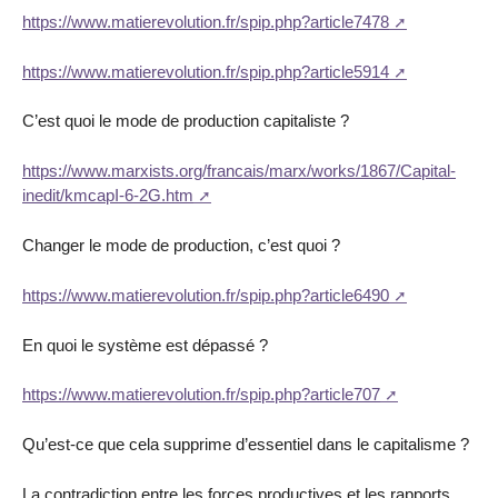
https://www.matierevolution.fr/spip.php?article7478
https://www.matierevolution.fr/spip.php?article5914
C’est quoi le mode de production capitaliste ?
https://www.marxists.org/francais/marx/works/1867/Capital-
inedit/kmcapI-6-2G.htm
Changer le mode de production, c’est quoi ?
https://www.matierevolution.fr/spip.php?article6490
En quoi le système est dépassé ?
https://www.matierevolution.fr/spip.php?article707
Qu’est-ce que cela supprime d’essentiel dans le capitalisme ?
La contradiction entre les forces productives et les rapports