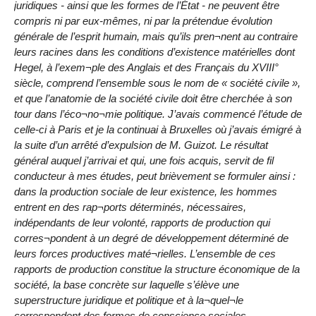
juridiques - ainsi que les formes de l’État - ne peuvent être
compris ni par eux-mêmes, ni par la prétendue évolution
générale de l’esprit humain, mais qu’ils pren¬nent au contraire
leurs racines dans les conditions d’existence matérielles dont
Hegel, à l’exem¬ple des Anglais et des Français du XVIII°
siècle, comprend l’ensemble sous le nom de « société civile »,
et que l’anatomie de la société civile doit être cherchée à son
tour dans l’éco¬no¬mie politique. J’avais commencé l’étude de
celle-ci à Paris et je la continuai à Bruxelles où j’avais émigré à
la suite d’un arrêté d’expulsion de M. Guizot. Le résultat
général auquel j’arrivai et qui, une fois acquis, servit de fil
conducteur à mes études, peut brièvement se formuler ainsi :
dans la production sociale de leur existence, les hommes
entrent en des rap¬ports déterminés, nécessaires,
indépendants de leur volonté, rapports de production qui
corres¬pondent à un degré de développement déterminé de
leurs forces productives maté¬rielles. L’ensemble de ces
rapports de production constitue la structure économique de la
société, la base concrète sur laquelle s’élève une
superstructure juridique et politique et à la¬quel¬le
correspondent des formes de conscience sociales