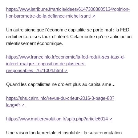
https://www.latribune.fr/article/idees/61473083809134/opinion-
l-or-barometre-de-la-defiance-michel-santi
Un autre signe que l’économie capitalite se porte mal : la FED
réduit encore ses taux d’intérêt. Cela montre qu’elle anticipe un
ralentissement économique.
https://www.franceinfo.fr/economie/la-fed-reduit-ses-taux-d-
interet-malgre-l-opposition-de-plusieurs-
responsables_7671004.html
Quand les capitalistes ne croient plus au capitalisme…
https://shs.cairn.info/revue-du-crieur-2016-3-page-88?
lang=fr
https://www.matierevolution.fr/spip.php?article6014
Une raison fondamentale et insoluble : la suraccumulation