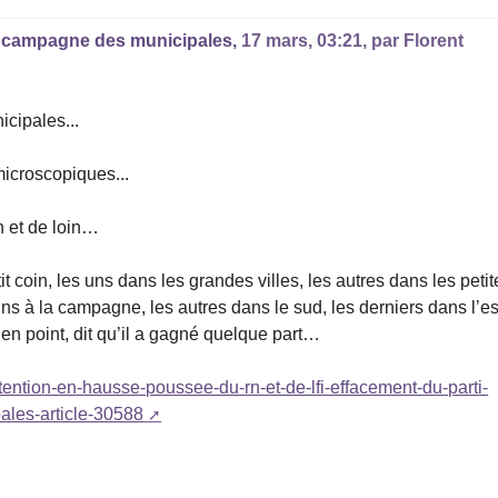
la campagne des municipales,
17 mars, 03:21
,
par
Florent
cipales...
microscopiques...
n et de loin…
t coin, les uns dans les grandes villes, les autres dans les petit
uns à la campagne, les autres dans le sud, les derniers dans l’es
en point, dit qu’il a gagné quelque part…
tention-en-hausse-poussee-du-rn-et-de-lfi-effacement-du-parti-
ales-article-30588