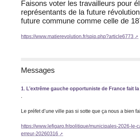
Faisons voter les travailleurs pour 
représentants de la future révolutio
future commune comme celle de 18
https://www.matierevolution.fr/spip.php?article6773
Messages
1.
L’extrême gauche opportuniste de France fait 
.
Le préfet d’une ville pas si sotte que ça nous a bien f
https://www.lefigaro.fr/politique/municipales-2026-le-
erreur-20260316