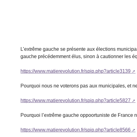
L’extrême gauche se présente aux élections municipal
gauche précédemment élus, sinon à cautionner les équ
https://www.matierevolution.fr/spip.php?article3139
Pourquoi nous ne voterons pas aux municipales, et n
https://www.matierevolution.fr/spip.php?article5827
Pourquoi l’extrême gauche oppoortuniste de France n
https://www.matierevolution.fr/spip.php?article8566