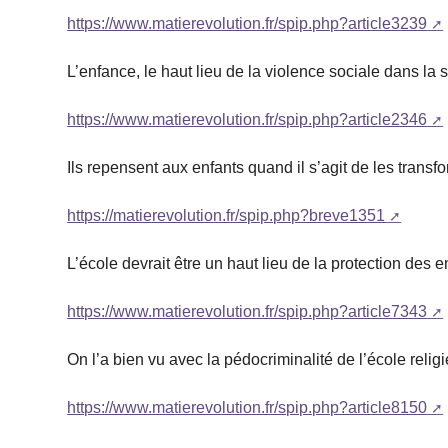
https://www.matierevolution.fr/spip.php?article3239
L’enfance, le haut lieu de la violence sociale dans la
https://www.matierevolution.fr/spip.php?article2346
Ils repensent aux enfants quand il s’agit de les transf
https://matierevolution.fr/spip.php?breve1351
L’école devrait être un haut lieu de la protection des e
https://www.matierevolution.fr/spip.php?article7343
On l’a bien vu avec la pédocriminalité de l’école relig
https://www.matierevolution.fr/spip.php?article8150