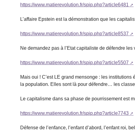
https://www.matierevolution.fr/spip.php?article6481
L’affaire Epstein est la démonstration que les capitalis
https://www.matierevolution.fr/spip.php?article8537
Ne demandez pas à l’Etat capitaliste de défendre les vic
https://www.matierevolution.fr/spip.php?article5507
Mais oui ! C’est LE grand mensonge : les institutions 
la population. Elles sont là pour défendre… les class
Le capitalisme dans sa phase de pourrissement est m
https://www.matierevolution.fr/spip.php?article7743
Défense de l’enfance, l’enfant d’abord, l’enfant roi, bel