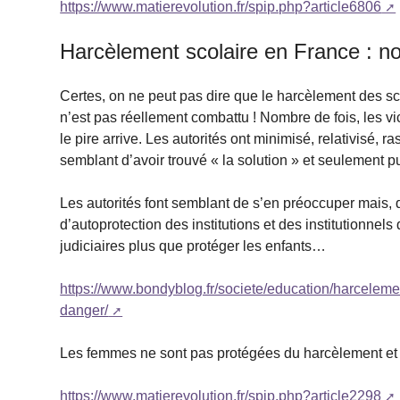
https://www.matierevolution.fr/spip.php?article6806
Harcèlement scolaire en France : n
Certes, on ne peut pas dire que le harcèlement des sc
n’est pas réellement combattu ! Nombre de fois, les v
le pire arrive. Les autorités ont minimisé, relativisé, ra
semblant d’avoir trouvé « la solution » et seulement 
Les autorités font semblant de s’en préoccuper mais,
d’autoprotection des institutions et des institutionnels
judiciaires plus que protéger les enfants…
https://www.bondyblog.fr/societe/education/harcelem
danger/
Les femmes ne sont pas protégées du harcèlement e
https://www.matierevolution.fr/spip.php?article2298