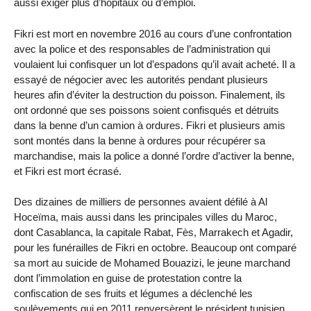
aussi exiger plus d’hôpitaux ou d’emploi.
Fikri est mort en novembre 2016 au cours d’une confrontation
avec la police et des responsables de l’administration qui
voulaient lui confisquer un lot d’espadons qu’il avait acheté. Il a
essayé de négocier avec les autorités pendant plusieurs
heures afin d’éviter la destruction du poisson. Finalement, ils
ont ordonné que ses poissons soient confisqués et détruits
dans la benne d’un camion à ordures. Fikri et plusieurs amis
sont montés dans la benne à ordures pour récupérer sa
marchandise, mais la police a donné l’ordre d’activer la benne,
et Fikri est mort écrasé.
Des dizaines de milliers de personnes avaient défilé à Al
Hoceïma, mais aussi dans les principales villes du Maroc,
dont Casablanca, la capitale Rabat, Fès, Marrakech et Agadir,
pour les funérailles de Fikri en octobre. Beaucoup ont comparé
sa mort au suicide de Mohamed Bouazizi, le jeune marchand
dont l’immolation en guise de protestation contre la
confiscation de ses fruits et légumes a déclenché les
soulèvements qui en 2011 renversèrent le président tunisien