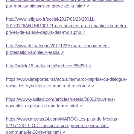
par-moulay-hicham-en-greve-de-la-faim/
http://www.lefigaro.fr/social/2017/01/26/20011-
20170126ARTFIG00171-des-ouvriers-d-un-chantier-du-metro-
prives-de-salaire-depuis-des-mois.php
http://www.rfi.fr/afrique/20171229-maroc-mouvement-
protestation-ampleur-jerada
http://article19.ma/accueil/archives/85290
https://www.lereporter.ma/actualite/maroc-reprise-du-dialogue-
social-les-syndicats-se-montrent-reserves/
https://www.yabiladi.com/articles/details/58002/ouvriers-
agricoles-expulses-d-une-ferme.html
https://www.medias24.com/MAROC/Les-plus-de-Medias-
24/171237-L-ODT-annonce-une-greve-du-personnel-
communal-le-28-fevrier.html