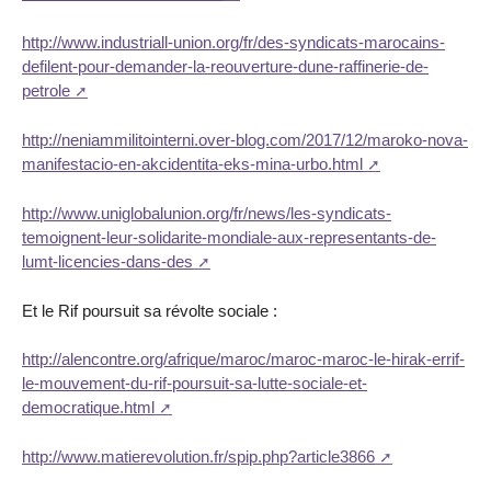
http://www.industriall-union.org/fr/des-syndicats-marocains-
defilent-pour-demander-la-reouverture-dune-raffinerie-de-
petrole
http://neniammilitointerni.over-blog.com/2017/12/maroko-nova-
manifestacio-en-akcidentita-eks-mina-urbo.html
http://www.uniglobalunion.org/fr/news/les-syndicats-
temoignent-leur-solidarite-mondiale-aux-representants-de-
lumt-licencies-dans-des
Et le Rif poursuit sa révolte sociale :
http://alencontre.org/afrique/maroc/maroc-maroc-le-hirak-errif-
le-mouvement-du-rif-poursuit-sa-lutte-sociale-et-
democratique.html
http://www.matierevolution.fr/spip.php?article3866