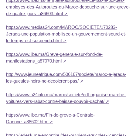
https://www.libe.ma/Tempete-autoroutiere-Le-ras-le-bol-des-
employes-des-Autoroutes-du-Maroc-debouche-sur-une-greve-
de-quatre-jours_a86603.html
https://www.medias24.com/MAROC/SOCIETE/179283-
Jerada-une-population-mobilisee-un-gouvernement-sourd-et-
le-temps-est-suspendu.html
https://www.libe.ma/Greve-generale-sur-fond-de-
manifestations_a87070.html
http://www.jeuneafrique.com/506167/societe/maroc-a-jerada-
les-gueules-noirs-ne-decolerent-pas/
https://www.h24info.ma/maroc/societe/cdt-organise-marche-
voitures-vers-rabat-contre-baisse-pouvoir-dachat/
https://www.libe.ma/Fin-de-greve-a-Centrale-
Danone_a88602.html
https://ledesk.ma/encontinu/des-ouvriers-agricoles-licencies-