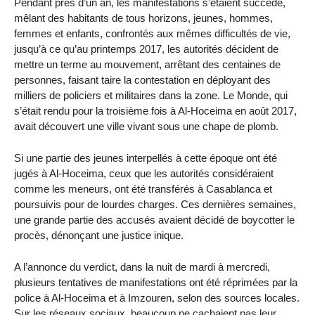
Pendant près d’un an, les manifestations s’étaient succédé,
mêlant des habitants de tous horizons, jeunes, hommes,
femmes et enfants, confrontés aux mêmes difficultés de vie,
jusqu’à ce qu’au printemps 2017, les autorités décident de
mettre un terme au mouvement, arrêtant des centaines de
personnes, faisant taire la contestation en déployant des
milliers de policiers et militaires dans la zone. Le Monde, qui
s’était rendu pour la troisième fois à Al-Hoceima en août 2017,
avait découvert une ville vivant sous une chape de plomb.
Si une partie des jeunes interpellés à cette époque ont été
jugés à Al-Hoceima, ceux que les autorités considéraient
comme les meneurs, ont été transférés à Casablanca et
poursuivis pour de lourdes charges. Ces dernières semaines,
une grande partie des accusés avaient décidé de boycotter le
procès, dénonçant une justice inique.
A l’annonce du verdict, dans la nuit de mardi à mercredi,
plusieurs tentatives de manifestations ont été réprimées par la
police à Al-Hoceima et à Imzouren, selon des sources locales.
Sur les réseaux sociaux, beaucoup ne cachaient pas leur