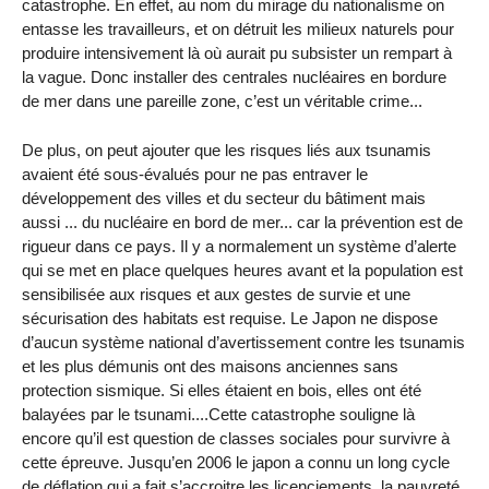
catastrophe. En effet, au nom du mirage du nationalisme on
entasse les travailleurs, et on détruit les milieux naturels pour
produire intensivement là où aurait pu subsister un rempart à
la vague. Donc installer des centrales nucléaires en bordure
de mer dans une pareille zone, c’est un véritable crime...
De plus, on peut ajouter que les risques liés aux tsunamis
avaient été sous-évalués pour ne pas entraver le
développement des villes et du secteur du bâtiment mais
aussi ... du nucléaire en bord de mer... car la prévention est de
rigueur dans ce pays. Il y a normalement un système d’alerte
qui se met en place quelques heures avant et la population est
sensibilisée aux risques et aux gestes de survie et une
sécurisation des habitats est requise. Le Japon ne dispose
d’aucun système national d’avertissement contre les tsunamis
et les plus démunis ont des maisons anciennes sans
protection sismique. Si elles étaient en bois, elles ont été
balayées par le tsunami....Cette catastrophe souligne là
encore qu’il est question de classes sociales pour survivre à
cette épreuve. Jusqu’en 2006 le japon a connu un long cycle
de déflation qui a fait s’accroitre les licenciements, la pauvreté,