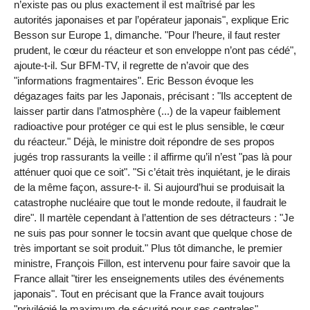
n’existe pas ou plus exactement il est maîtrisé par les
autorités japonaises et par l’opérateur japonais", explique Eric
Besson sur Europe 1, dimanche. "Pour l’heure, il faut rester
prudent, le cœur du réacteur et son enveloppe n’ont pas cédé",
ajoute-t-il. Sur BFM-TV, il regrette de n’avoir que des
"informations fragmentaires". Eric Besson évoque les
dégazages faits par les Japonais, précisant : "Ils acceptent de
laisser partir dans l’atmosphère (...) de la vapeur faiblement
radioactive pour protéger ce qui est le plus sensible, le cœur
du réacteur." Déjà, le ministre doit répondre de ses propos
jugés trop rassurants la veille : il affirme qu’il n’est "pas là pour
atténuer quoi que ce soit". "Si c’était très inquiétant, je le dirais
de la même façon, assure-t- il. Si aujourd’hui se produisait la
catastrophe nucléaire que tout le monde redoute, il faudrait le
dire". Il martèle cependant à l’attention de ses détracteurs : "Je
ne suis pas pour sonner le tocsin avant que quelque chose de
très important se soit produit." Plus tôt dimanche, le premier
ministre, François Fillon, est intervenu pour faire savoir que la
France allait "tirer les enseignements utiles des événements
japonais". Tout en précisant que la France avait toujours
"privilégié le maximum de sécurité pour ses centrales".