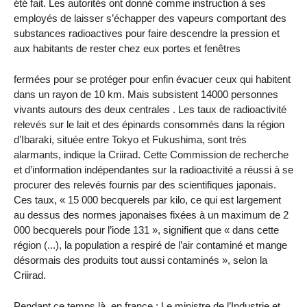
été fait. Les autorités ont donné comme instruction à ses
employés de laisser s’échapper des vapeurs comportant des
substances radioactives pour faire descendre la pression et
aux habitants de rester chez eux portes et fenêtres
fermées pour se protéger pour enfin évacuer ceux qui habitent
dans un rayon de 10 km. Mais subsistent 14000 personnes
vivants autours des deux centrales . Les taux de radioactivité
relevés sur le lait et des épinards consommés dans la région
d’Ibaraki, située entre Tokyo et Fukushima, sont très
alarmants, indique la Criirad. Cette Commission de recherche
et d’information indépendantes sur la radioactivité a réussi à se
procurer des relevés fournis par des scientifiques japonais.
Ces taux, « 15 000 becquerels par kilo, ce qui est largement
au dessus des normes japonaises fixées à un maximum de 2
000 becquerels pour l’iode 131 », signifient que « dans cette
région (...), la population a respiré de l’air contaminé et mange
désormais des produits tout aussi contaminés », selon la
Criirad.
Pendant ce temps là, en france : Le ministre de l’Industrie et