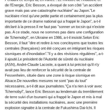
de l’Energie, Eric Besson, a évoqué de son côté "un accident
grave mais pas une catastrophe nucléaire" au Japon."Le
nucléaire n’est qu’une petite partie et certainement pas la plus
importante de ce drame national qui a frappé le Japon", a-t-il
déclaré à la presse.Il ne faut pas "sonner un tocsin qui n’existe
pas. A ce stade, nous ne sommes pas dans une configuration
de Tchernobyl", en Ukraine en 1986, a-t-il insisté.Selon Eric
Besson, il faut "dire et redire à nos concitoyens que toutes les
centrales (françaises) ont été conçues en intégrant les risques
sismiques et d’inondation"."Il y a des révisions régulières", a-t-
il ajouté.Le président de l’Autorité de sûreté du nucléaire
(ASN), André-Claude Lacoste, a quant à lui précisé qu’il n’y
avait pas lieu de renforcer la sécurité de la centrale de
Fessenheim, située dans une zone à risque sismique en
Alsace.De nouvelles mesures ne sont "pas du tout"
nécessaires, a-t-il dit aux journalistes."Ça n’a rien à voir avec
Tchernobyl", lance Eric Besson au lendemain du tremblement
de terre suivi d’un tsunami qui a frappé le Japon et mis à mal
la sécurité des installations nucléaires, avec une première
explosion signalée à la centrale de Fukushima Dai-Ichi. Il