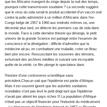
que les Africains mangent du singe depuis la nuit des temps,
pourquoi cette transmission soudaine ? La seconde suggère
que le virus du sida serait le produit accidentel d’un vaccin oral
contre la polio administré à un million d’Africains dans l’ex-
Congo belge de 1957 à 1960 aux endroits mêmes où, une
décennie plus tard, on détecte les premiers cas de sida dans
le monde. Face à cette dernière théorie qui dérange, le petit
univers de la grande Science est partagé entre l’examen de
conscience et la dénégation : difficile d’admettre que la
médecine ait pu, en combattant une maladie, créer un fléau
bien pire encore. Ressuscitant les souvenirs des témoins,
exhumant des archives inédites et suivant une incroyable
quête de la vérité, ce film plonge le spectateur dans
l’histoire d’une controverse scientifique sans
précédent.Chacun sait que l’épidémie est partie d’Afrique.
Mais il est souvent ignoré que les autorités sanitaires
mondiales n’ont pas levé le petit doigt tant que l’épidémie
n’avait pas atteint les pays riches !!! La population d’Afrique
n’était pas un objectif financier pour l’industrie du médicament
... Le démarrage de l’épidémie daterait de 1957 au Rwanda,