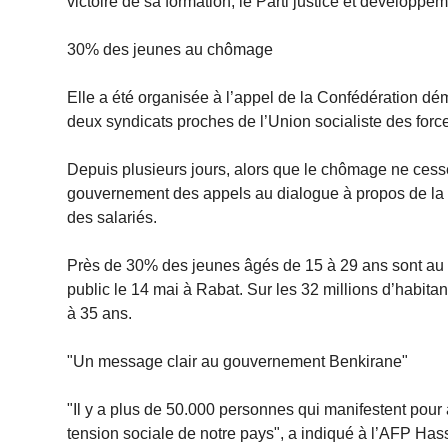
victoire de sa formation, le Parti justice et développe
30% des jeunes au chômage
Elle a été organisée à l’appel de la Confédération dé
deux syndicats proches de l’Union socialiste des forc
Depuis plusieurs jours, alors que le chômage ne cess
gouvernement des appels au dialogue à propos de la h
des salariés.
Près de 30% des jeunes âgés de 15 à 29 ans sont au
public le 14 mai à Rabat. Sur les 32 millions d’habit
à 35 ans.
"Un message clair au gouvernement Benkirane"
"Il y a plus de 50.000 personnes qui manifestent pour 
tension sociale de notre pays", a indiqué à l’AFP Hass