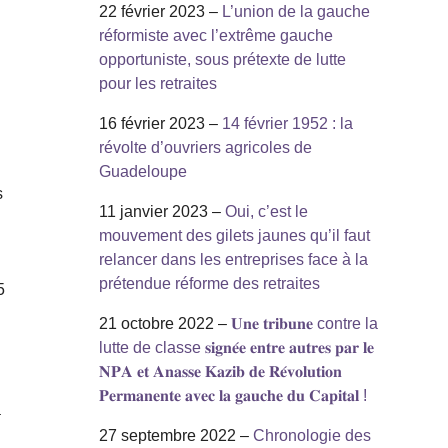
22 février 2023 –
L’union de la gauche
réformiste avec l’extrême gauche
opportuniste, sous prétexte de lutte
pour les retraites
16 février 2023 –
14 février 1952 : la
révolte d’ouvriers agricoles de
Guadeloupe
s
11 janvier 2023 –
Oui, c’est le
mouvement des gilets jaunes qu’il faut
relancer dans les entreprises face à la
prétendue réforme des retraites
5
21 octobre 2022 –
𝐔𝐧𝐞 𝐭𝐫𝐢𝐛𝐮𝐧𝐞 contre la
lutte de classe 𝐬𝐢𝐠𝐧𝐞́𝐞 𝐞𝐧𝐭𝐫𝐞 𝐚𝐮𝐭𝐫𝐞𝐬 𝐩𝐚𝐫 𝐥𝐞
𝐍𝐏𝐀 𝐞𝐭 𝐀𝐧𝐚𝐬𝐬𝐞 𝐊𝐚𝐳𝐢𝐛 𝐝𝐞 𝐑𝐞́𝐯𝐨𝐥𝐮𝐭𝐢𝐨𝐧
𝐏𝐞𝐫𝐦𝐚𝐧𝐞𝐧𝐭𝐞 𝐚𝐯𝐞𝐜 𝐥𝐚 𝐠𝐚𝐮𝐜𝐡𝐞 𝐝𝐮 𝐂𝐚𝐩𝐢𝐭𝐚𝐥 !
a
27 septembre 2022 –
Chronologie des