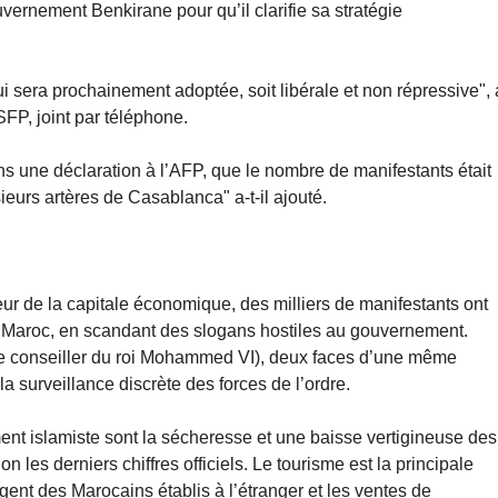
ernement Benkirane pour qu’il clarifie sa stratégie
ui sera prochainement adoptée, soit libérale et non répressive", 
FP, joint par téléphone.
ns une déclaration à l’AFP, que le nombre de manifestants était
ieurs artères de Casablanca" a-t-il ajouté.
ur de la capitale économique, des milliers de manifestants ont
du Maroc, en scandant des slogans hostiles au gouvernement.
che conseiller du roi Mohammed VI), deux faces d’une même
a surveillance discrète des forces de l’ordre.
ent islamiste sont la sécheresse et une baisse vertigineuse des
 les derniers chiffres officiels. Le tourisme est la principale
gent des Marocains établis à l’étranger et les ventes de