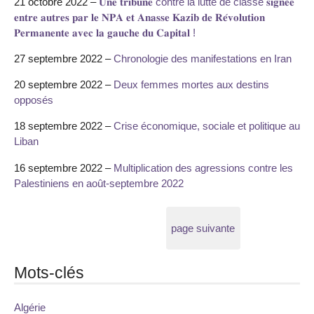
21 octobre 2022 –
𝐔𝐧𝐞 𝐭𝐫𝐢𝐛𝐮𝐧𝐞 contre la lutte de classe 𝐬𝐢𝐠𝐧𝐞́𝐞
𝐞𝐧𝐭𝐫𝐞 𝐚𝐮𝐭𝐫𝐞𝐬 𝐩𝐚𝐫 𝐥𝐞 𝐍𝐏𝐀 𝐞𝐭 𝐀𝐧𝐚𝐬𝐬𝐞 𝐊𝐚𝐳𝐢𝐛 𝐝𝐞 𝐑𝐞́𝐯𝐨𝐥𝐮𝐭𝐢𝐨𝐧
𝐏𝐞𝐫𝐦𝐚𝐧𝐞𝐧𝐭𝐞 𝐚𝐯𝐞𝐜 𝐥𝐚 𝐠𝐚𝐮𝐜𝐡𝐞 𝐝𝐮 𝐂𝐚𝐩𝐢𝐭𝐚𝐥 !
27 septembre 2022 –
Chronologie des manifestations en Iran
20 septembre 2022 –
Deux femmes mortes aux destins
opposés
18 septembre 2022 –
Crise économique, sociale et politique au
Liban
16 septembre 2022 –
Multiplication des agressions contre les
Palestiniens en août-septembre 2022
page suivante
Mots-clés
Algérie