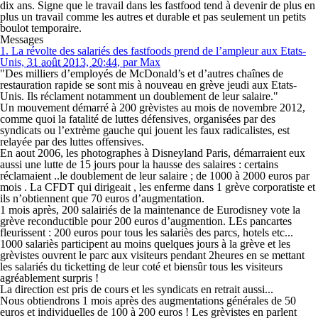
dix ans. Signe que le travail dans les fastfood tend à devenir de plus en
plus un travail comme les autres et durable et pas seulement un petits
boulot temporaire.
Messages
1.
La révolte des salariés des fastfoods prend de l’ampleur aux Etats-
Unis,
31 août 2013, 20:44
,
par
Max
"Des milliers d’employés de McDonald’s et d’autres chaînes de
restauration rapide se sont mis à nouveau en grève jeudi aux Etats-
Unis. Ils réclament notamment un doublement de leur salaire."
Un mouvement démarré à 200 grèvistes au mois de novembre 2012,
comme quoi la fatalité de luttes défensives, organisées par des
syndicats ou l’extrème gauche qui jouent les faux radicalistes, est
relayée par des luttes offensives.
En aout 2006, les photographes à Disneyland Paris, démarraient eux
aussi une lutte de 15 jours pour la hausse des salaires : certains
réclamaient ..le doublement de leur salaire ; de 1000 à 2000 euros par
mois . La CFDT qui dirigeait , les enferme dans 1 grève corporatiste et
ils n’obtiennent que 70 euros d’augmentation.
1 mois après, 200 salairiés de la maintenance de Eurodisney vote la
grève reconductible pour 200 euros d’augmention. LEs pancartes
fleurissent : 200 euros pour tous les salariès des parcs, hotels etc...
1000 salariès participent au moins quelques jours à la grève et les
grèvistes ouvrent le parc aux visiteurs pendant 2heures en se mettant
les salariés du ticketting de leur coté et biensûr tous les visiteurs
agréablement surpris !
La direction est pris de cours et les syndicats en retrait aussi...
Nous obtiendrons 1 mois après des augmentations générales de 50
euros et individuelles de 100 à 200 euros ! Les grèvistes en parlent