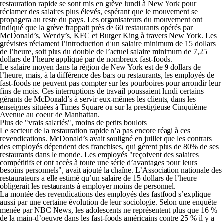
restauration rapide se sont mis en grève lundi à New York pour
réclamer des salaires plus élevés, espérant que le mouvement se
propagera au reste du pays. Les organisateurs du mouvement ont
indiqué que la grève frappait près de 60 restaurants opérés par
McDonald’s, Wendy’s, KFC et Burger King à travers New York. Les
grévistes réclament l’introduction d’un salaire minimum de 15 dollars
de l’heure, soit plus du double de l’actuel salaire minimum de 7,25
dollars de l’heure appliqué par de nombreux fast-foods.
Le salaire moyen dans la région de New York est de 9 dollars de
l’heure, mais, à la différence des bars ou restaurants, les employés de
fast-foods ne peuvent pas compter sur les pourboires pour arrondir leur
fins de mois. Ces interruptions de travail poussaient lundi certains
gérants de McDonald’s à servir eux-mêmes les clients, dans les
enseignes situées à Times Square ou sur la prestigieuse Cinquième
Avenue au coeur de Manhattan.
Plus de "vrais salariés", moins de petits boulots
Le secteur de la restauration rapide n’a pas encore réagi à ces
revendications. McDonald’s avait souligné en juillet que les contrats
des employés dépendent des franchises, qui gèrent plus de 80% de ses
restaurants dans le monde. Les employés "reçoivent des salaires
compétitifs et ont accès à toute une série d’avantages pour leurs
besoins personnels", avait ajouté la chaîne. L’Association nationale des
restaurateurs a elle estimé qu’un salaire de 15 dollars de l’heure
obligerait les restaurants à employer moins de personnel.
La montée des revendications des employés des fastfood s’explique
aussi par une certaine évolution de leur sociologie. Selon une enquête
menée par NBC News, les adolescents ne représentent plus que 16 %
de la main-d’oeuvre dans les fast-foods américains contre 25 % il y a