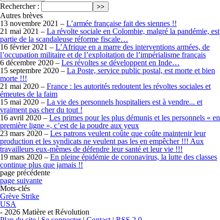
Rechercher :
Autres brèves
13 novembre 2021 –
L’armée française fait des siennes !!
21 mai 2021 –
La révolte sociale en Colombie, malgré la pandémie, est
partie de la scandaleuse réforme fiscale…
16 février 2021 –
L’Afrique en a marre des interventions armées, de
l’occupation militaire et de l’exploitation de l’impérialisme français
6 décembre 2020 –
Les révoltes se développent en Inde…
15 septembre 2020 –
La Poste, service public postal, est morte et bien
morte !!!
21 mai 2020 –
France : les autorités redoutent les révoltes sociales et
émeutes de la faim
15 mai 2020 –
La vie des personnels hospitaliers est à vendre... et
vraiment pas cher du tout !
16 avril 2020 –
Les primes pour les plus démunis et les personnels « en
première ligne », c’est de la poudre aux yeux
23 mars 2020 –
Les patrons veulent coûte que coûte maintenir leur
production et les syndicats ne veulent pas les en empêcher !!! Aux
travailleurs eux-mêmes de défendre leur santé et leur vie !!!
19 mars 2020 –
En pleine épidémie de coronavirus, la lutte des classes
continue plus que jamais !!
page précédente
page suivante
Mots-clés
Grève Strike
USA
- 2026 Matière et Révolution
Plan du site
|
Se connecter
|
Contact
|
RSS 2.0