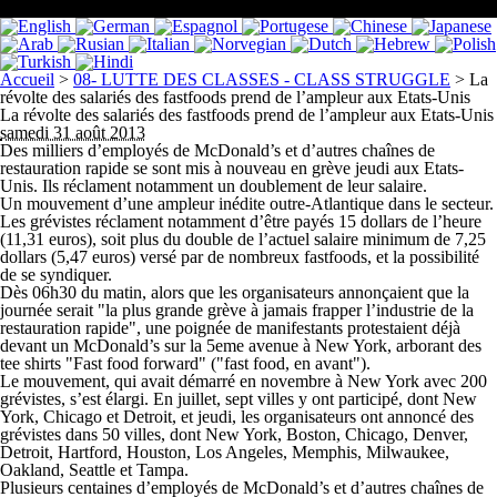
Accueil
>
08- LUTTE DES CLASSES - CLASS STRUGGLE
>
La
révolte des salariés des fastfoods prend de l’ampleur aux Etats-Unis
La révolte des salariés des fastfoods prend de l’ampleur aux Etats-Unis
samedi 31 août 2013
Des milliers d’employés de McDonald’s et d’autres chaînes de
restauration rapide se sont mis à nouveau en grève jeudi aux Etats-
Unis. Ils réclament notamment un doublement de leur salaire.
Un mouvement d’une ampleur inédite outre-Atlantique dans le secteur.
Les grévistes réclament notamment d’être payés 15 dollars de l’heure
(11,31 euros), soit plus du double de l’actuel salaire minimum de 7,25
dollars (5,47 euros) versé par de nombreux fastfoods, et la possibilité
de se syndiquer.
Dès 06h30 du matin, alors que les organisateurs annonçaient que la
journée serait "la plus grande grève à jamais frapper l’industrie de la
restauration rapide", une poignée de manifestants protestaient déjà
devant un McDonald’s sur la 5eme avenue à New York, arborant des
tee shirts "Fast food forward" ("fast food, en avant").
Le mouvement, qui avait démarré en novembre à New York avec 200
grévistes, s’est élargi. En juillet, sept villes y ont participé, dont New
York, Chicago et Detroit, et jeudi, les organisateurs ont annoncé des
grévistes dans 50 villes, dont New York, Boston, Chicago, Denver,
Detroit, Hartford, Houston, Los Angeles, Memphis, Milwaukee,
Oakland, Seattle et Tampa.
Plusieurs centaines d’employés de McDonald’s et d’autres chaînes de