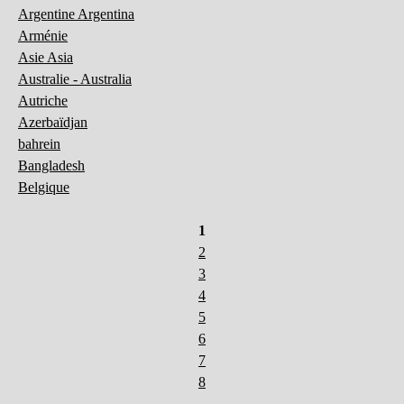
Argentine Argentina
Arménie
Asie Asia
Australie - Australia
Autriche
Azerbaïdjan
bahrein
Bangladesh
Belgique
1
2
3
4
5
6
7
8