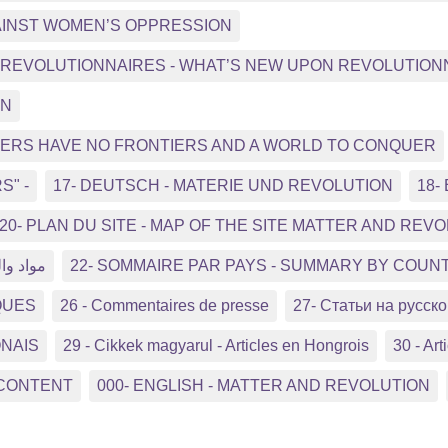
GAINST WOMEN’S OPPRESSION
NS REVOLUTIONNAIRES - WHAT’S NEW UPON REVOLUTIO
ON
RKERS HAVE NO FRONTIERS AND A WORLD TO CONQUER
S" -
17- DEUTSCH - MATERIE UND REVOLUTION
18-
20- PLAN DU SITE - MAP OF THE SITE MATTER AND REV
مواد وال
22- SOMMAIRE PAR PAYS - SUMMARY BY COUN
QUES
26 - Commentaires de presse
27- Статьи на русс
ONAIS
29 - Cikkek magyarul - Articles en Hongrois
30 - Arti
 CONTENT
000- ENGLISH - MATTER AND REVOLUTION