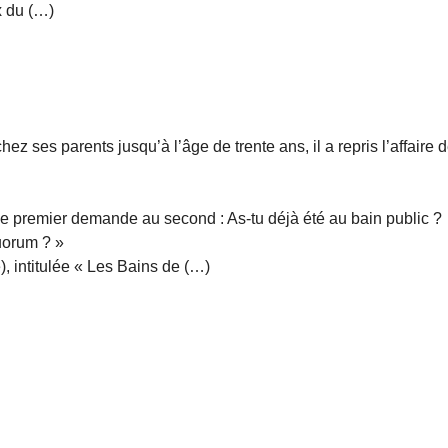
x du (…)
chez ses parents jusqu’à l’âge de trente ans, il a repris l’affaire 
 Le premier demande au second : As-tu déjà été au bain public ?
quorum ? »
 intitulée « Les Bains de (…)