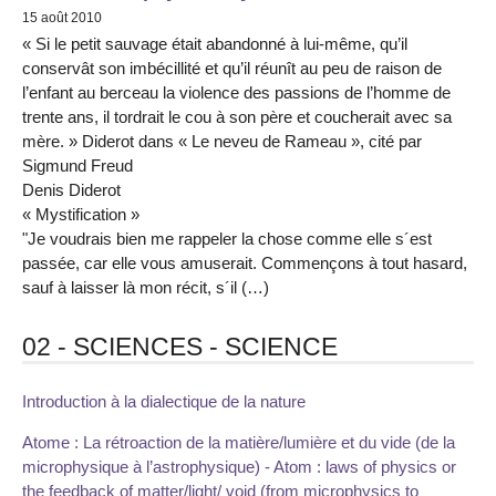
15 août 2010
« Si le petit sauvage était abandonné à lui-même, qu’il
conservât son imbécillité et qu’il réunît au peu de raison de
l’enfant au berceau la violence des passions de l’homme de
trente ans, il tordrait le cou à son père et coucherait avec sa
mère. » Diderot dans « Le neveu de Rameau », cité par
Sigmund Freud
Denis Diderot
« Mystification »
"Je voudrais bien me rappeler la chose comme elle s´est
passée, car elle vous amuserait. Commençons à tout hasard,
sauf à laisser là mon récit, s´il (…)
02 - SCIENCES - SCIENCE
Introduction à la dialectique de la nature
Atome : La rétroaction de la matière/lumière et du vide (de la
microphysique à l’astrophysique) - Atom : laws of physics or
the feedback of matter/light/ void (from microphysics to