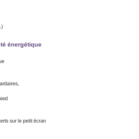
…)
été énergétique
ue
iardaires,
pied
rts sur le petit écran