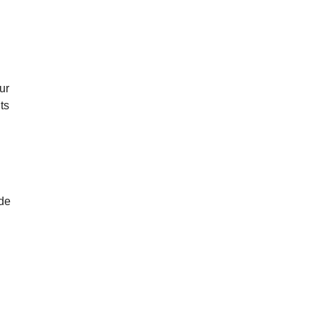
ur
ts
 de