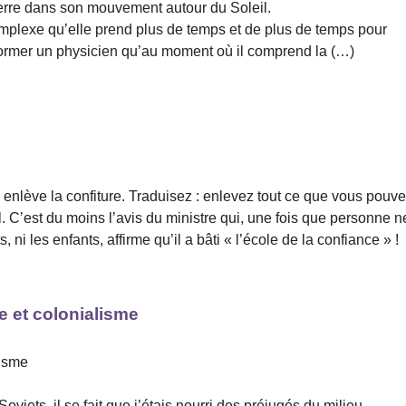
Terre dans son mouvement autour du Soleil.
mplexe qu’elle prend plus de temps et de plus de temps pour
r former un physicien qu’au moment où il comprend la (…)
n enlève la confiture. Traduisez : enlevez tout ce que vous pouv
iel. C’est du moins l’avis du ministre qui, une fois que personne n
s, ni les enfants, affirme qu’il a bâti « l’école de la confiance » !
e et colonialisme
lisme
iets, il se fait que j’étais nourri des préjugés du milieu