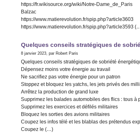
https://fr.wikisource.org/wiki/Notre-Dame_de_Paris
Balzac
https://www.matierevolution.fr/spip.php?article3603
https://www.matierevolution.fr/spip.php?article3593 (
Quelques conseils stratégiques de sobri
8 janvier 2023, par Robert Paris
Quelques conseils stratégiques de sobriété énergétiq
Dépensez moins votre énergie au travail
Ne sacrifiez pas votre énergie pour un patron
Stoppez et bloquez les yatchs, les jets privés des mill
Arrêtez la production de grand luxe
Supprimez les balades automobiles des flics : tous à 
Supprimez les exercices et défilés militaires
Bloquez les sorties des avions militaires
Coupez les infos télé et les blablas des prétendus expe
Coupez le (…)