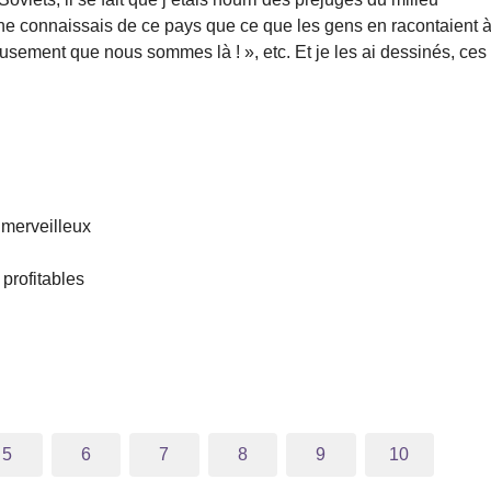
 ne connaissais de ce pays que ce que les gens en racontaient 
usement que nous sommes là ! », etc. Et je les ai dessinés, ces
 merveilleux
 profitables
5
6
7
8
9
10