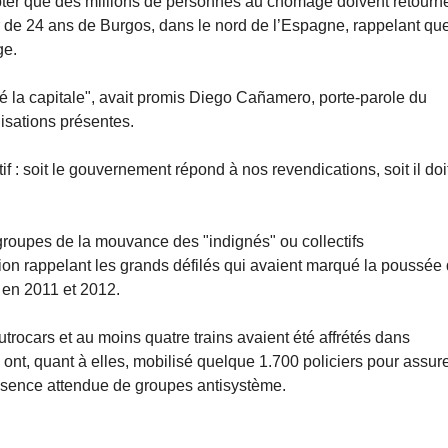
ter que des millions de personnes au chômage doivent retourn
r de 24 ans de Burgos, dans le nord de l’Espagne, rappelant qu
ge.
é la capitale", avait promis Diego Cañamero, porte-parole du
nisations présentes.
tif : soit le gouvernement répond à nos revendications, soit il doi
groupes de la mouvance des "indignés" ou collectifs
ion rappelant les grands défilés qui avaient marqué la poussée
e en 2011 et 2012.
rocars et au moins quatre trains avaient été affrétés dans
ont, quant à elles, mobilisé quelque 1.700 policiers pour assur
présence attendue de groupes antisystème.