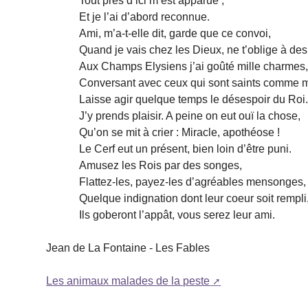
Tout près d’ici m’est apparue ;
Et je l’ai d’abord reconnue.
Ami, m’a-t-elle dit, garde que ce convoi,
Quand je vais chez les Dieux, ne t’oblige à des
Aux Champs Elysiens j’ai goûté mille charmes
Conversant avec ceux qui sont saints comme m
Laisse agir quelque temps le désespoir du Roi
J’y prends plaisir. A peine on eut ouï la chose,
Qu’on se mit à crier : Miracle, apothéose !
Le Cerf eut un présent, bien loin d’être puni.
Amusez les Rois par des songes,
Flattez-les, payez-les d’agréables mensonges,
Quelque indignation dont leur coeur soit rempli
Ils goberont l’appât, vous serez leur ami.
Jean de La Fontaine - Les Fables
Les animaux malades de la peste