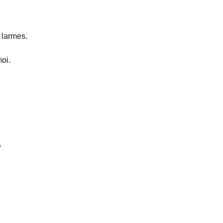
 larmes.
,
oi.
.
,