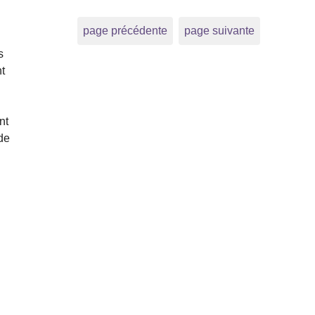
page précédente
page suivante
s
nt
nt
nde