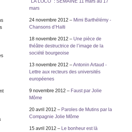
"LA LOCO" : SEMAINE 11 mars au 17
24 novembre 2012 –
Mimi Barthélémy -
ns
Chansons d’Haïti
es
18 novembre 2012 –
Une pièce de
théâtre destructrice de l’image de la
société bourgeoise
es
13 novembre 2012 –
Antonin Artaud -
Lettre aux recteurs des universités
européenes
9 novembre 2012 –
Faust par Jolie
nt
Môme
20 avril 2012 –
Paroles de Mutins par la
Compagnie Jolie Môme
s
15 avril 2012 –
Le bonheur est là