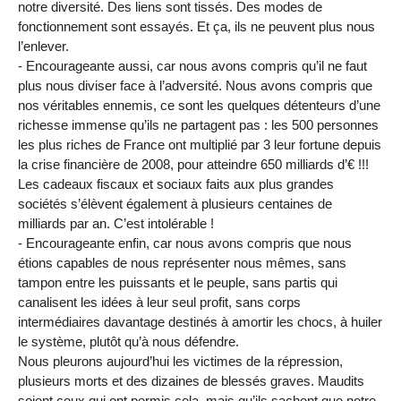
notre diversité. Des liens sont tissés. Des modes de
fonctionnement sont essayés. Et ça, ils ne peuvent plus nous
l’enlever.
- Encourageante aussi, car nous avons compris qu’il ne faut
plus nous diviser face à l’adversité. Nous avons compris que
nos véritables ennemis, ce sont les quelques détenteurs d’une
richesse immense qu’ils ne partagent pas : les 500 personnes
les plus riches de France ont multiplié par 3 leur fortune depuis
la crise financière de 2008, pour atteindre 650 milliards d’€ !!!
Les cadeaux fiscaux et sociaux faits aux plus grandes
sociétés s’élèvent également à plusieurs centaines de
milliards par an. C’est intolérable !
- Encourageante enfin, car nous avons compris que nous
étions capables de nous représenter nous mêmes, sans
tampon entre les puissants et le peuple, sans partis qui
canalisent les idées à leur seul profit, sans corps
intermédiaires davantage destinés à amortir les chocs, à huiler
le système, plutôt qu’à nous défendre.
Nous pleurons aujourd’hui les victimes de la répression,
plusieurs morts et des dizaines de blessés graves. Maudits
soient ceux qui ont permis cela, mais qu’ils sachent que notre