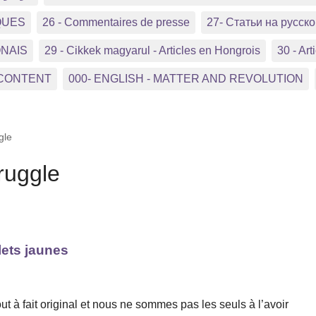
QUES
26 - Commentaires de presse
27- Статьи на русс
ONAIS
29 - Cikkek magyarul - Articles en Hongrois
30 - Arti
 CONTENT
000- ENGLISH - MATTER AND REVOLUTION
gle
truggle
lets jaunes
à fait original et nous ne sommes pas les seuls à l’avoir