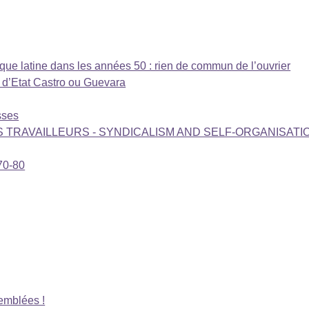
ique latine dans les années 50 : rien de commun de l’ouvrier
f d’Etat Castro ou Guevara
sses
S TRAVAILLEURS - SYNDICALISM AND SELF-ORGANISATI
70-80
emblées !