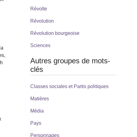
Révolte
Révolution
Révolution bourgeoise
Sciences
la
es,
Autres groupes de mots-
Eh
clés
Classes sociales et Partis politiques
Matières
Média
x
Pays
Personnages