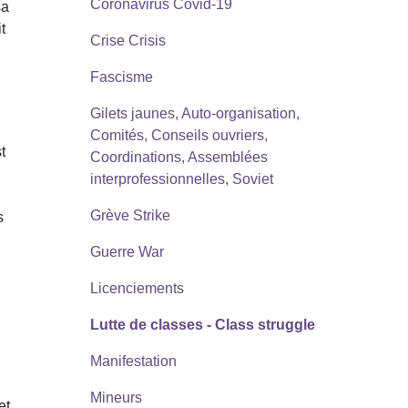
Coronavirus Covid-19
sa
t
Crise Crisis
Fascisme
Gilets jaunes, Auto-organisation,
Comités, Conseils ouvriers,
t
Coordinations, Assemblées
interprofessionnelles, Soviet
Grève Strike
s
Guerre War
Licenciements
Lutte de classes - Class struggle
Manifestation
Mineurs
et