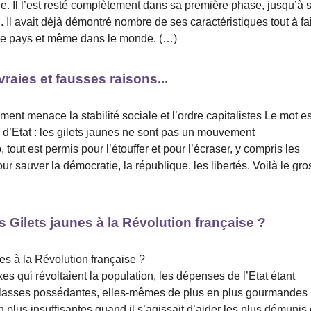
. Il l’est resté complètement dans sa première phase, jusqu’à 
. Il avait déjà démontré nombre de ses caractéristiques tout à fai
s ce pays et même dans le monde. (…)
vraies et fausses raisons...
ent menace la stabilité sociale et l’ordre capitalistes Le mot es
ir d’Etat : les gilets jaunes ne sont pas un mouvement
out est permis pour l’étouffer et pour l’écraser, y compris les
our sauver la démocratie, la république, les libertés. Voilà le gro
Gilets jaunes à la Révolution française ?
s à la Révolution française ?
s qui révoltaient la population, les dépenses de l’Etat étant
 classes possédantes, elles-mêmes de plus en plus gourmandes
 plus insuffisantes quand il s’agissait d’aider les plus démunis 