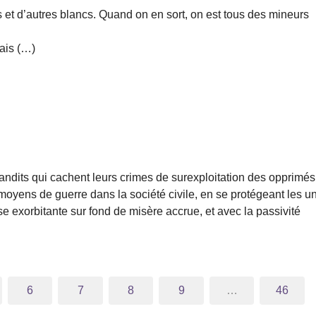
rs et d’autres blancs. Quand on en sort, on est tous des mineurs
ais (…)
bandits qui cachent leurs crimes de surexploitation des opprimés
s moyens de guerre dans la société civile, en se protégeant les u
e exorbitante sur fond de misère accrue, et avec la passivité
6
7
8
9
…
46