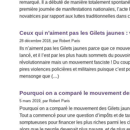
remarqué. Il a débuté de manière totalement spontanée
première journée de manifestations nationales, l’acte I
novatrices par rapport aux luttes traditionnelles dan
Ceux qui n’aiment pas les Gilets jaunes : 
28 décembre 2018, par Robert Paris
Ils n’aiment pas les Gilets jaunes parce que ce mouvem
lancé, et il l’est par les plus hauts sommets du pouvo
révolutionnaire mais un mouvement fasciste ! Du coup, t
pires violences policières et militaires puisque c’est p
mensonge que (…)
Pourquoi on a comparé le mouvement des 
5 mars 2019, par Robert Paris
Pourquoi on a comparé le mouvement des Gilets jaune
Tout a commencé pour une question d’impôts et de taxe
somptueuses pour financer les plus riches parmi les
alors que le peuple devenait plus pauvre, et de plus en