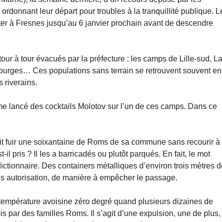
rdonnant leur départ pour troubles à la tranquillité publique. L
ester à Fresnes jusqu’au 6 janvier prochain avant de descendre
ur à tour évacués par la préfecture : les camps de Lille-sud, L
urges… Ces populations sans terrain se retrouvent souvent en
s riverains.
me lancé des cocktails Molotov sur l’un de ces camps. Dans ce
t fuir une soixantaine de Roms de sa commune sans recourir à
 pris ? Il les a barricadés ou plutôt parqués. En fait, le mot
 dictionnaire. Des containers métalliques d’environ trois mètres 
ans autorisation, de manière à empêcher le passage.
 température avoisine zéro degré quand plusieurs dizaines de
s par des familles Roms. Il s’agit d’une expulsion, une de plus,