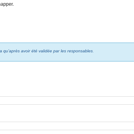
happer.
ra qu’après avoir été validée par les responsables.