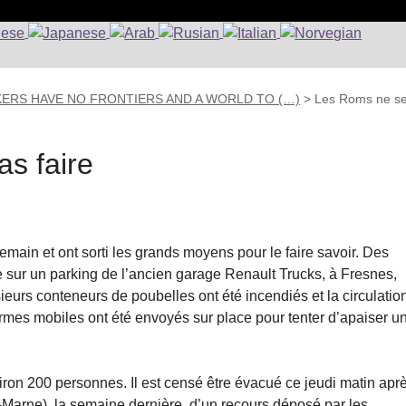
KERS HAVE NO FRONTIERS AND A WORLD TO (…)
>
Les Roms ne s
as faire
ain et ont sorti les grands moyens pour le faire savoir. Des
 sur un parking de l’ancien garage Renault Trucks, à Fresnes,
ieurs conteneurs de poubelles ont été incendiés et la circulatio
mes mobiles ont été envoyés sur place pour tenter d’apaiser u
on 200 personnes. Il est censé être évacué ce jeudi matin apr
et-Marne), la semaine dernière, d’un recours déposé par les