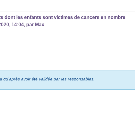
nts dont les enfants sont victimes de cancers en nombre
 2020, 14:04
,
par
Max
ra qu’après avoir été validée par les responsables.