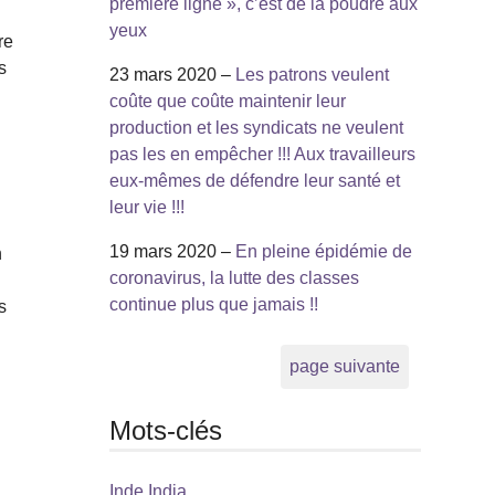
première ligne », c’est de la poudre aux
yeux
re
s
23 mars 2020 –
Les patrons veulent
coûte que coûte maintenir leur
production et les syndicats ne veulent
pas les en empêcher !!! Aux travailleurs
.
eux-mêmes de défendre leur santé et
leur vie !!!
19 mars 2020 –
En pleine épidémie de
n
coronavirus, la lutte des classes
continue plus que jamais !!
s
page suivante
Mots-clés
Inde India