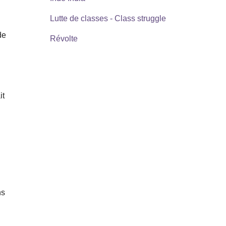
Lutte de classes - Class struggle
de
Révolte
it
ns