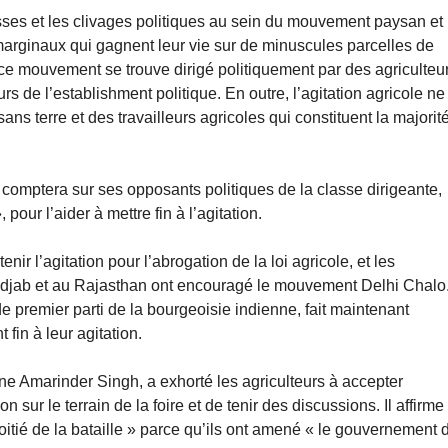
asses et les clivages politiques au sein du mouvement paysan et
arginaux qui gagnent leur vie sur de minuscules parcelles de
ce mouvement se trouve dirigé politiquement par des agriculteu
rs de l’establishment politique. En outre, l’agitation agricole ne
s terre et des travailleurs agricoles qui constituent la majorit
, comptera sur ses opposants politiques de la classe dirigeante,
our l’aider à mettre fin à l’agitation.
nir l’agitation pour l’abrogation de la loi agricole, et les
djab et au Rajasthan ont encouragé le mouvement Delhi Chalo
de premier parti de la bourgeoisie indienne, fait maintenant
 fin à leur agitation.
ne Amarinder Singh, a exhorté les agriculteurs à accepter
 sur le terrain de la foire et de tenir des discussions. Il affirme
oitié de la bataille » parce qu’ils ont amené « le gouvernement 