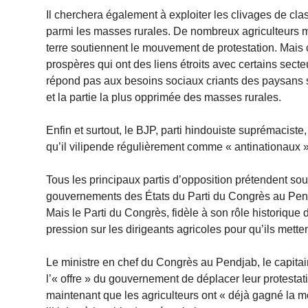
Il cherchera également à exploiter les clivages de cl
parmi les masses rurales. De nombreux agriculteurs m
terre soutiennent le mouvement de protestation. Mais 
prospères qui ont des liens étroits avec certains secteu
répond pas aux besoins sociaux criants des paysans san
et la partie la plus opprimée des masses rurales.
Enfin et surtout, le BJP, parti hindouiste suprémaciste
qu’il vilipende régulièrement comme « antinationaux », p
Tous les principaux partis d’opposition prétendent soute
gouvernements des États du Parti du Congrès au Pen
Mais le Parti du Congrès, fidèle à son rôle historique 
pression sur les dirigeants agricoles pour qu’ils mettent
Le ministre en chef du Congrès au Pendjab, le capitai
l’« offre » du gouvernement de déplacer leur protestation
maintenant que les agriculteurs ont « déjà gagné la m