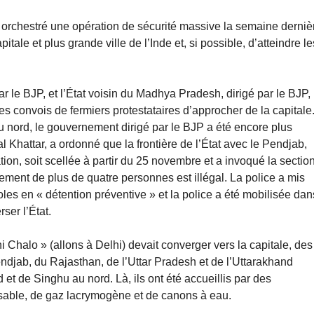
orchestré une opération de sécurité massive la semaine derniè
tale et plus grande ville de l’Inde et, si possible, d’atteindre le
ar le BJP, et l’État voisin du Madhya Pradesh, dirigé par le BJP,
s convois de fermiers protestataires d’approcher de la capitale
au nord, le gouvernement dirigé par le BJP a été encore plus
l Khattar, a ordonné que la frontière de l’État avec le Pendjab,
on, soit scellée à partir du 25 novembre et a invoqué la sectio
ment de plus de quatre personnes est illégal. La police a mis
oles en « détention préventive » et la police a été mobilisée dan
ser l’État.
i Chalo » (allons à Delhi) devait converger vers la capitale, des
endjab, du Rajasthan, de l’Uttar Pradesh et de l’Uttarakhand
d et de Singhu au nord. Là, ils ont été accueillis par des
 sable, de gaz lacrymogène et de canons à eau.