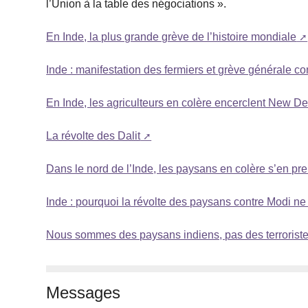
l’Union à la table des négociations ».
En Inde, la plus grande grève de l’histoire mondiale
Inde : manifestation des fermiers et grève générale con
En Inde, les agriculteurs en colère encerclent New De
La révolte des Dalit
Dans le nord de l’Inde, les paysans en colère s’en pr
Inde : pourquoi la révolte des paysans contre Modi ne f
Nous sommes des paysans indiens, pas des terrorist
Messages