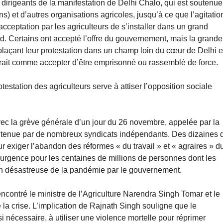
 dirigeants de la manifestation de Delhi Chalo, qui est soutenue
) et d’autres organisations agricoles, jusqu’à ce que l’agitatio
l’acceptation par les agriculteurs de s’installer dans un grand
. Certains ont accepté l’offre du gouvernement, mais la grande
éplaçant leur protestation dans un champ loin du cœur de Delhi e
 serait comme accepter d’être emprisonné ou rassemblé de force.
estation des agriculteurs serve à attiser l’opposition sociale
avec la grève générale d’un jour du 26 novembre, appelée par la
 soutenue par de nombreux syndicats indépendants. Des dizaines 
our exiger l’abandon des réformes « du travail » et « agraires » d
 d’urgence pour les centaines de millions de personnes dont les
ion désastreuse de la pandémie par le gouvernement.
encontré le ministre de l’Agriculture Narendra Singh Tomar et le
 la crise. L’implication de Rajnath Singh souligne que le
 nécessaire, à utiliser une violence mortelle pour réprimer