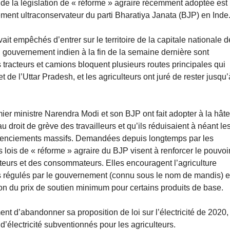
n de la législation de « réforme » agraire récemment adoptée est
ment ultraconservateur du parti Bharatiya Janata (BJP) en Inde
ait empêchés d’entrer sur le territoire de la capitale nationale d
u gouvernement indien à la fin de la semaine dernière sont
 tracteurs et camions bloquent plusieurs routes principales qui
 de l’Uttar Pradesh, et les agriculteurs ont juré de rester jusqu’
emier ministre Narendra Modi et son BJP ont fait adopter à la hât
 droit de grève des travailleurs et qu’ils réduisaient à néant le
 licenciements massifs. Demandées depuis longtemps par les
 lois de « réforme » agraire du BJP visent à renforcer le pouvoi
lteurs et des consommateurs. Elles encouragent l’agriculture
s régulés par le gouvernement (connu sous le nom de mandis) e
lition du prix de soutien minimum pour certains produits de base.
 d’abandonner sa proposition de loi sur l’électricité de 2020,
 d’électricité subventionnés pour les agriculteurs.