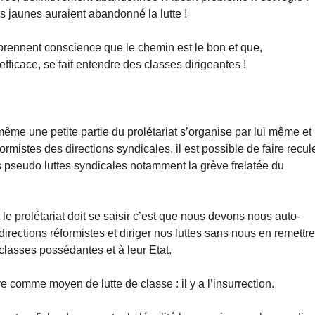
 jaunes auraient abandonné la lutte !
prennent conscience que le chemin est le bon et que,
efficace, se fait entendre des classes dirigeantes !
me une petite partie du prolétariat s’organise par lui même et
ormistes des directions syndicales, il est possible de faire recul
es pseudo luttes syndicales notamment la grève frelatée du
 le prolétariat doit se saisir c’est que nous devons nous auto-
ections réformistes et diriger nos luttes sans nous en remettr
 classes possédantes et à leur Etat.
e comme moyen de lutte de classe : il y a l’insurrection.