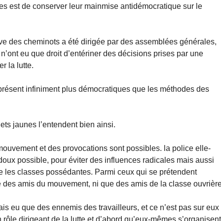
ies est de conserver leur mainmise antidémocratique sur le
rève des cheminots a été dirigée par des assemblées générales,
 n’ont eu que droit d’entériner des décisions prises par une
 la lutte.
 présent infiniment plus démocratiques que les méthodes des
ets jaunes l’entendent bien ainsi.
 mouvement et des provocations sont possibles. la police elle-
oux possible, pour éviter des influences radicales mais aussi
re les classes possédantes. Parmi ceux qui se prétendent
que des amis du mouvement, ni que des amis de la classe ouvrière
mais eu que des ennemis des travailleurs, et ce n’est pas sur eux
n rôle dirigeant de la lutte et d’abord qu’eux-mêmes s’organisen