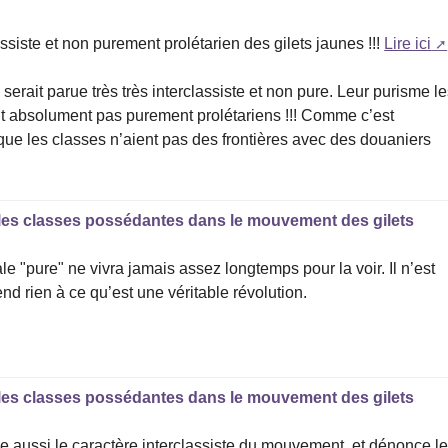
iste et non purement prolétarien des gilets jaunes !!!
Lire ici
erait parue très très interclassiste et non pure. Leur purisme l
ient absolument pas purement prolétariens !!! Comme c’est
t que les classes n’aient pas des frontières avec des douaniers
t les classes possédantes dans le mouvement des gilets
e "pure" ne vivra jamais assez longtemps pour la voir. Il n’est
d rien à ce qu’est une véritable révolution.
t les classes possédantes dans le mouvement des gilets
 aussi le caractère interclassiste du mouvement, et dénonce l