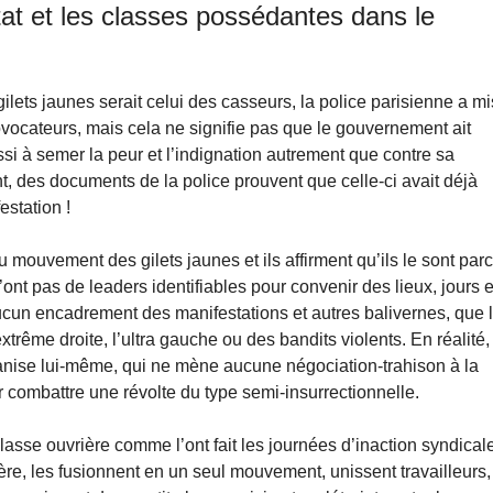
tat et les classes possédantes dans le
ets jaunes serait celui des casseurs, la police parisienne a mi
ovocateurs, mais cela ne signifie pas que le gouvernement ait
ssi à semer la peur et l’indignation autrement que contre sa
nt, des documents de la police prouvent que celle-ci avait déjà
station !
mouvement des gilets jaunes et ils affirment qu’ils le sont par
n’ont pas de leaders identifiables pour convenir des lieux, jours e
aucun encadrement des manifestations et autres balivernes, que 
trême droite, l’ultra gauche ou des bandits violents. En réalité,
ganise lui-même, qui ne mène aucune négociation-trahison à la
 combattre une révolte du type semi-insurrectionnelle.
asse ouvrière comme l’ont fait les journées d’inaction syndical
rière, les fusionnent en un seul mouvement, unissent travailleurs,