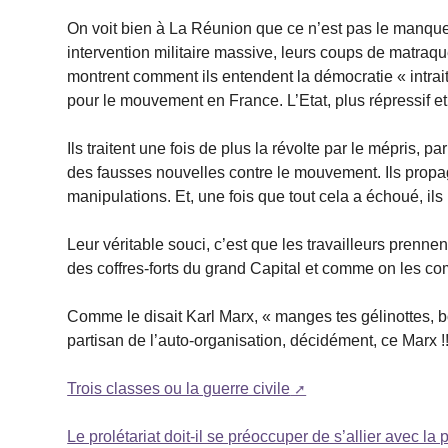
On voit bien à La Réunion que ce n’est pas le manqu
intervention militaire massive, leurs coups de matraq
montrent comment ils entendent la démocratie « intrai
pour le mouvement en France. L’Etat, plus répressif et 
Ils traitent une fois de plus la révolte par le mépris, 
des fausses nouvelles contre le mouvement. Ils propa
manipulations. Et, une fois que tout cela a échoué, ils 
Leur véritable souci, c’est que les travailleurs prenn
des coffres-forts du grand Capital et comme on les comp
Comme le disait Karl Marx, « manges tes gélinottes, bo
partisan de l’auto-organisation, décidément, ce Marx !!
Trois classes ou la guerre civile
Le prolétariat doit-il se préoccuper de s’allier avec la 