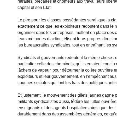
retraités, précaires et chômeurs aux travailleurs libéra
capital et son Etat !
Le pire pour les classes possédantes serait que la cl
exactement ce que les exploiteurs redoutent dans le 
organiser dans les entreprises, mettent en place des c
leurs méthodes d’action, élisent leurs propres direct
les bureaucraties syndicales, tout en entraînant les syn
Syndicats et gouvernants redoutent la même chose : que
particulier celle des cheminots, qu’ils en aient concl
lâchers de vapeur, pour détourner la colère ouvrière e
exploiteurs et leur gouvernement, en l’empêchant auss
couches sociales qui font les frais des politiques ant
Et justement, le mouvement des gilets jaunes gagne p
militants syndicalistes aussi, fédère les luttes ouvriè
enseignants et des agents hospitaliers ainsi que des t
durablement dans des assemblées générales, ce qu’au