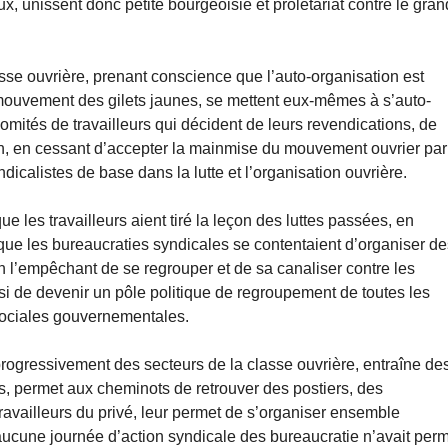
ux, unissent donc petite bourgeoisie et prolétariat contre le gran
asse ouvrière, prenant conscience que l’auto-organisation est
mouvement des gilets jaunes, se mettent eux-mêmes à s’auto-
omités de travailleurs qui décident de leurs revendications, de
ion, en cessant d’accepter la mainmise du mouvement ouvrier par
dicalistes de base dans la lutte et l’organisation ouvrière.
 les travailleurs aient tiré la leçon des luttes passées, en
u que les bureaucraties syndicales se contentaient d’organiser d
n l’empêchant de se regrouper et de sa canaliser contre les
i de devenir un pôle politique de regroupement de toutes les
isociales gouvernementales.
rogressivement des secteurs de la classe ouvrière, entraîne de
res, permet aux cheminots de retrouver des postiers, des
ravailleurs du privé, leur permet de s’organiser ensemble
cune journée d’action syndicale des bureaucratie n’avait perm