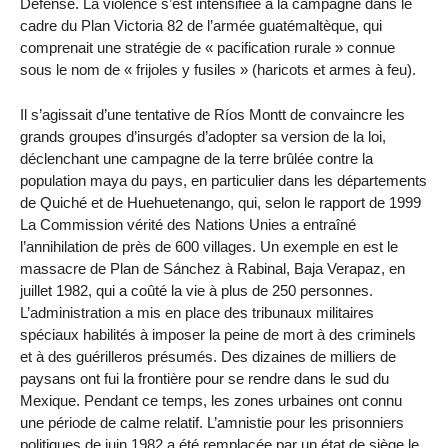
Défense. La violence s’est intensifiée à la campagne dans le
cadre du Plan Victoria 82 de l’armée guatémaltèque, qui
comprenait une stratégie de « pacification rurale » connue
sous le nom de « frijoles y fusiles » (haricots et armes à feu).
Il s’agissait d’une tentative de Ríos Montt de convaincre les
grands groupes d’insurgés d’adopter sa version de la loi,
déclenchant une campagne de la terre brûlée contre la
population maya du pays, en particulier dans les départements
de Quiché et de Huehuetenango, qui, selon le rapport de 1999
La Commission vérité des Nations Unies a entraîné
l’annihilation de près de 600 villages. Un exemple en est le
massacre de Plan de Sánchez à Rabinal, Baja Verapaz, en
juillet 1982, qui a coûté la vie à plus de 250 personnes.
L’administration a mis en place des tribunaux militaires
spéciaux habilités à imposer la peine de mort à des criminels
et à des guérilleros présumés. Des dizaines de milliers de
paysans ont fui la frontière pour se rendre dans le sud du
Mexique. Pendant ce temps, les zones urbaines ont connu
une période de calme relatif. L’amnistie pour les prisonniers
politiques de juin 1982 a été remplacée par un état de siège le