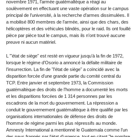
novembre 1971, l’armée guatémaltèque a réagi au
soulèvement en effectuant une vaste opération sur le campus
principal de l’université, à la recherche d’armes dissimulées. Il
a mobilisé 800 membres de l’armée, ainsi que des chars, des
hélicoptères et des véhicules blindés, pour le raid. Ils ont fouillé
pièce par pièce tout le campus, mais ils n’ont trouvé aucune
preuve ni aucun matériel.
L ’"état de siège" est resté en vigueur jusqu’à la fin de 1972,
lorsque le régime d’Osorio a annoncé la défaite militaire de
l’insurrection. La fin de "l’état de siège" a coïncidé avec la
disparition forcée d’une grande partie du comité central du
TCP. Entre janvier et septembre 1973, la Commission
guatémaltèque des droits de l’homme a documenté les morts
et les disparitions forcées de 1 314 personnes par les
escadrons de la mort du gouvernement. La répression a
conduit le gouvernement guatémaltèque à être qualifié par les
organisations internationales de défense des droits de
l’homme de régime parmi les plus répressifs au monde.
Amnesty International a mentionné le Guatemala comme l’un
des pays frappés par l’état d’urgence, tout en citant "le nombre