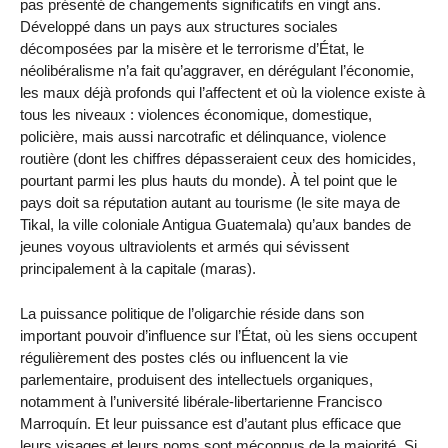
pas présenté de changements significatifs en vingt ans.
Développé dans un pays aux structures sociales
décomposées par la misère et le terrorisme d’État, le
néolibéralisme n’a fait qu’aggraver, en dérégulant l’économie,
les maux déjà profonds qui l’affectent et où la violence existe à
tous les niveaux : violences économique, domestique,
policière, mais aussi narcotrafic et délinquance, violence
routière (dont les chiffres dépasseraient ceux des homicides,
pourtant parmi les plus hauts du monde). À tel point que le
pays doit sa réputation autant au tourisme (le site maya de
Tikal, la ville coloniale Antigua Guatemala) qu’aux bandes de
jeunes voyous ultraviolents et armés qui sévissent
principalement à la capitale (maras).
La puissance politique de l’oligarchie réside dans son
important pouvoir d’influence sur l’État, où les siens occupent
régulièrement des postes clés ou influencent la vie
parlementaire, produisent des intellectuels organiques,
notamment à l’université libérale-libertarienne Francisco
Marroquín. Et leur puissance est d’autant plus efficace que
leurs visages et leurs noms sont méconnus de la majorité. Si