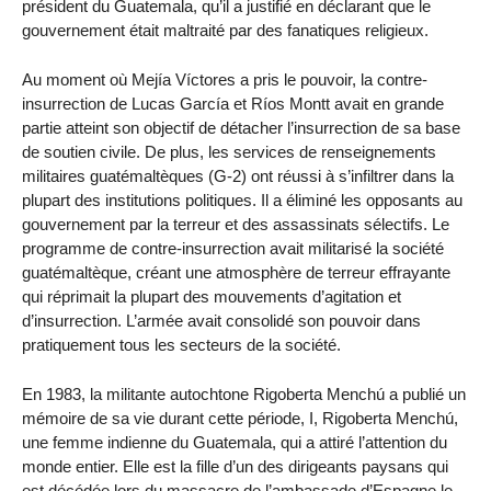
président du Guatemala, qu’il a justifié en déclarant que le
gouvernement était maltraité par des fanatiques religieux.
Au moment où Mejía Víctores a pris le pouvoir, la contre-
insurrection de Lucas García et Ríos Montt avait en grande
partie atteint son objectif de détacher l’insurrection de sa base
de soutien civile. De plus, les services de renseignements
militaires guatémaltèques (G-2) ont réussi à s’infiltrer dans la
plupart des institutions politiques. Il a éliminé les opposants au
gouvernement par la terreur et des assassinats sélectifs. Le
programme de contre-insurrection avait militarisé la société
guatémaltèque, créant une atmosphère de terreur effrayante
qui réprimait la plupart des mouvements d’agitation et
d’insurrection. L’armée avait consolidé son pouvoir dans
pratiquement tous les secteurs de la société.
En 1983, la militante autochtone Rigoberta Menchú a publié un
mémoire de sa vie durant cette période, I, Rigoberta Menchú,
une femme indienne du Guatemala, qui a attiré l’attention du
monde entier. Elle est la fille d’un des dirigeants paysans qui
est décédée lors du massacre de l’ambassade d’Espagne le