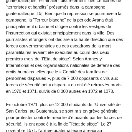
guatémaltèques "éliminaient discrètement" des centaines de
"terroristes et bandits" présumés dans la campagne
guatémaltèque [19]. Bien que la répression se poursuive à la
campagne, la "Terreur blanche" de la période Arana était
principalement urbaine et dirigée contre les vestiges de
l’insurrection qui existait principalement dans la ville. Des
journalistes étrangers ont déclaré à la haute direction que des
forces gouvernementales ou des escadrons de la mort
paramilitaires avaient été exécutés au cours des deux
premiers mois de "l’Etat de siège". Selon Amnesty
International et des organisations nationales de défense des
droits humains telles que le « Comité des familles de
personnes disparues », plus de 7 000 opposants civils aux
forces de sécurité ont « disparu » ou ont été retrouvés morts
en 1970 et 1971, suivis de 8 000 autres en 1972 et 1973.
En octobre 1971, plus de 12 000 étudiants de l’Université de
San Carlos, au Guatemala, se sont mis en grève générale
pour protester contre le meurtre d’étudiants par les forces de
sécurité. ils ont appelé à la fin de "l’état de siège". Le 27
novembre 1971, l’armée guatémaltèque a réagi au