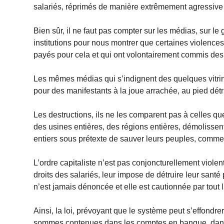
salariés, réprimés de manière extrêmement agressive a
Bien sûr, il ne faut pas compter sur les médias, sur l
institutions pour nous montrer que certaines violences
payés pour cela et qui ont volontairement commis des 
Les mêmes médias qui s’indignent des quelques vitrin
pour des manifestants à la joue arrachée, au pied détr
Les destructions, ils ne les comparent pas à celles que
des usines entières, des régions entières, démolisse
entiers sous prétexte de sauver leurs peuples, comme il
L’ordre capitaliste n’est pas conjoncturellement violen
droits des salariés, leur impose de détruire leur santé p
n’est jamais dénoncée et elle est cautionnée par tout l’
Ainsi, la loi, prévoyant que le système peut s’effondre
sommes contenues dans les comptes en banque, dans l