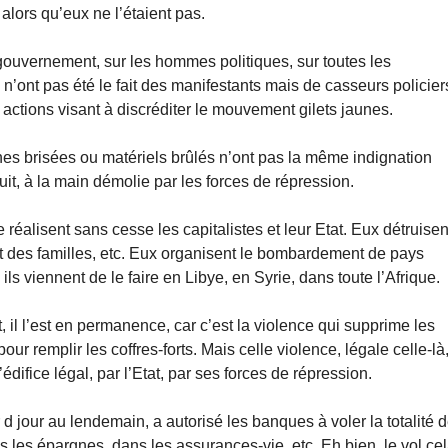
lors qu’eux ne l’étaient pas.
e gouvernement, sur les hommes politiques, sur toutes les
 n’ont pas été le fait des manifestants mais de casseurs policier
actions visant à discréditer le mouvement gilets jaunes.
es brisées ou matériels brûlés n’ont pas la même indignation
uit, à la main démolie par les forces de répression.
 réalisent sans cesse les capitalistes et leur Etat. Eux détruisen
nt des familles, etc. Eux organisent le bombardement de pays
s viennent de le faire en Libye, en Syrie, dans toute l’Afrique.
t, il l’est en permanence, car c’est la violence qui supprime les
our remplir les coffres-forts. Mais celle violence, légale celle-là
édifice légal, par l’Etat, par ses forces de répression.
r d jour au lendemain, a autorisé les banques à voler la totalité 
es épargnes, dans les assurances-vie, etc. Eh bien, le vol ce