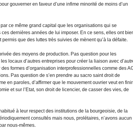
our gouverner en faveur d’une infime minorité de moins d’un
s par ce même grand capital que les organisations qui se
s ces dernières années de lui imposer. En ce sens, elles ont bie
et permis que des luttes très suivies de mènent qu’à la défaite.
 privée des moyens de production. Pas question pour les
es locaux d’autres entreprises pour créer la liaison avec d’aut
er des formes d’organisation interprofessionnelles comme des A
tions. Pas question de s’en prendre au sacro saint droit de
me en paroles, d’affirmer que le mouvement ouvrier veut en finir
mie et sur l’Etat, son droit de licencier, de casser des vies, de
abitué à leur respect des institutions de la bourgeoisie, de la
riodiquement consultés mais nous, prolétaires, n’avons aucun
r par nous-mêmes.