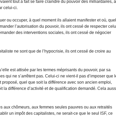
ient tout à fait se faire craindre du pouvoir des milliardaires, 
r celui-ci.
loquer ou occuper, à quel moment ils allaient manifester et où, que
emander l’autorisation du pouvoir, ils ont cessé de respecter celu
émander des interventions sociales, ils ont cessé de négocier
taliste ne sont que de l’hypocrisie, ils ont cessé de croire au
’elle est attisée par les termes méprisants du pouvoir, par sa
s qui ne s’arrêtent pas. Celui-ci ne vient-il pas d’imposer que 
it proposé, quel que soit la différence avec son ancien emploi,
it la différence d’activité et de qualification demandé. Cela auss
nés aux chômeurs, aux femmes seules pauvres ou aux retraités
ablir un impôt des capitalistes, ne serait-ce que le seul ISF, ce