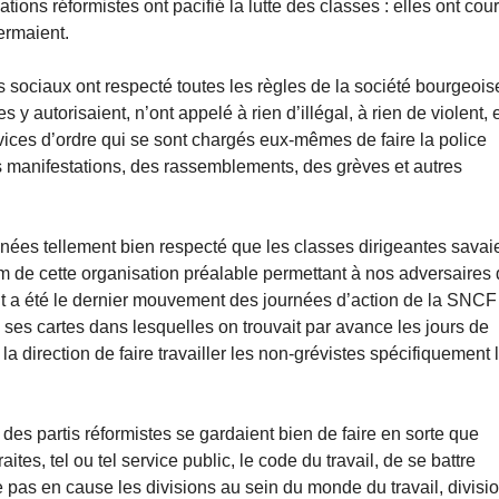
ons réformistes ont pacifié la lutte des classes : elles ont cou
ermaient.
ociaux ont respecté toutes les règles de la société bourgeois
 y autorisaient, n’ont appelé à rien d’illégal, à rien de violent, 
vices d’ordre qui se sont chargés eux-mêmes de faire la police
s manifestations, des rassemblements, des grèves et autres
nnées tellement bien respecté que les classes dirigeantes savai
um de cette organisation préalable permettant à nos adversaires
nt a été le dernier mouvement des journées d’action de la SNCF
e ses cartes dans lesquelles on trouvait par avance les jours de
 la direction de faire travailler les non-grévistes spécifiquement 
s des partis réformistes se gardaient bien de faire en sorte que
aites, tel ou tel service public, le code du travail, de se battre
tte pas en cause les divisions au sein du monde du travail, divisi