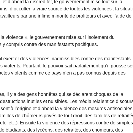
, et d’abord la discréditer, le gouvernement mise tout sur la
si d’occulter la vraie source de toutes les violences : la situat
ailleurs par une infime minorité de profiteurs et avec l’aide de 
« la violence », le gouvernement mise sur l’isolement du
e y compris contre des manifestants pacifiques.
t exercer des violences inadmissibles contre des manifestants
 violents. Pourtant, le pouvoir sait parfaitement qu’il pousse se
s actes violents comme ce pays n’en a pas connus depuis des
s, il y a des gens honnêtes qui se déclarent choqués de la
destructions inutiles et nuisibles. Les média relaient ce discours
 sont à l’origine et d’abord la violence des mesures antisociales
familles de chômeurs privés de tout droit, des familles de retraité
tc, etc.). Ensuite la violence des répressions contre de simple
de étudiants, des lycéens, des retraités, des chômeurs, des