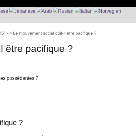
S" -
>
Le mouvement social doit-il être pacifique ?
l être pacifique ?
asses possédantes ?
ifique ?