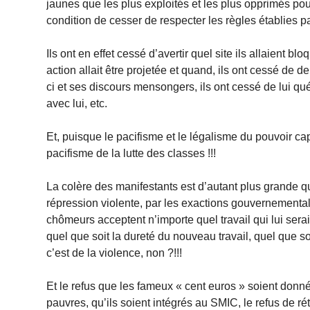
jaunes que les plus exploités et les plus opprimés pouva
condition de cesser de respecter les règles établies pa
Ils ont en effet cessé d’avertir quel site ils allaient b
action allait être projetée et quand, ils ont cessé de d
ci et ses discours mensongers, ils ont cessé de lui qu
avec lui, etc.
Et, puisque le pacifisme et le légalisme du pouvoir capi
pacifisme de la lutte des classes !!!
La colère des manifestants est d’autant plus grande qu
répression violente, par les exactions gouvernementale
chômeurs acceptent n’importe quel travail qui lui sera
quel que soit la dureté du nouveau travail, quel que so
c’est de la violence, non ?!!!
Et le refus que les fameux « cent euros » soient don
pauvres, qu’ils soient intégrés au SMIC, le refus de rét