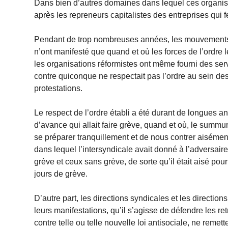
Dans bien d’autres domaines dans lequel ces organisati
après les repreneurs capitalistes des entreprises qui f
Pendant de trop nombreuses années, les mouvements s
n’ont manifesté que quand et où les forces de l’ordre les
les organisations réformistes ont même fourni des ser
contre quiconque ne respectait pas l’ordre au sein de
protestations.
Le respect de l’ordre établi a été durant de longues a
d’avance qui allait faire grève, quand et où, le summ
se préparer tranquillement et de nous contrer aiséme
dans lequel l’intersyndicale avait donné à l’adversair
grève et ceux sans grève, de sorte qu’il était aisé pour
jours de grève.
D’autre part, les directions syndicales et les direction
leurs manifestations, qu’il s’agisse de défendre les retr
contre telle ou telle nouvelle loi antisociale, ne reme