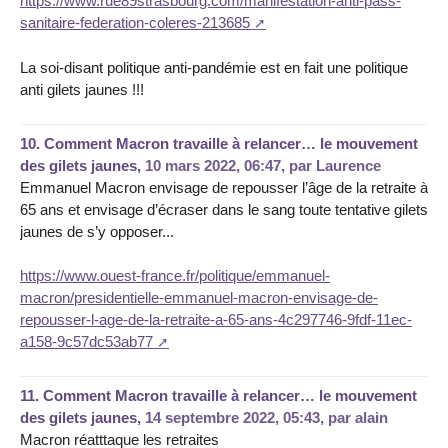
https://www.rue89strasbourg.com/manifestation-anti-pass-
sanitaire-federation-coleres-213685
La soi-disant politique anti-pandémie est en fait une politique
anti gilets jaunes !!!
10.
Comment Macron travaille à relancer… le mouvement
des gilets jaunes,
10 mars 2022, 06:47
,
par
Laurence
Emmanuel Macron envisage de repousser l’âge de la retraite à
65 ans et envisage d’écraser dans le sang toute tentative gilets
jaunes de s’y opposer...
https://www.ouest-france.fr/politique/emmanuel-
macron/presidentielle-emmanuel-macron-envisage-de-
repousser-l-age-de-la-retraite-a-65-ans-4c297746-9fdf-11ec-
a158-9c57dc53ab77
11.
Comment Macron travaille à relancer… le mouvement
des gilets jaunes,
14 septembre 2022, 05:43
,
par
alain
Macron réatttaque les retraites