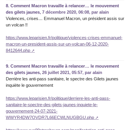
8.
Comment Macron travaille à relancer… le mouvement
des gilets jaunes,
7 décembre 2020, 06:08
,
par
alain
Violences, crises… Emmanuel Macron, un président assis sur
un volcan !!
https://www.leparisien.fr/politique/violences-crises-emmanuel-
macron-un-president-assis-sur-un-volcan-06-12-2020-
8412644.php
9.
Comment Macron travaille à relancer… le mouvement
des gilets jaunes,
26 juillet 2021, 05:57
,
par
alain
Derrière les anti-pass sanitaire, le spectre des Gilets jaunes
inquiète le gouvernement
https://www.leparisien.fr/politique/derriere-les-anti-pass-
sanitaire-le-spectre-des-gilets-jaunes-inquiete-le-
gouvernement-24-07-2021-
WWYR4DW7OVDR7L66ECWLNUGBGU.php