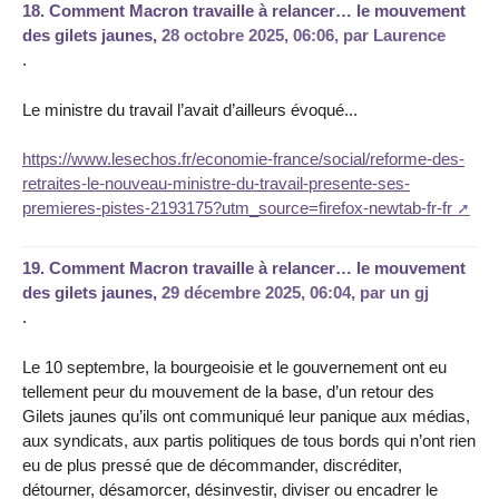
18.
Comment Macron travaille à relancer… le mouvement
des gilets jaunes,
28 octobre 2025, 06:06
,
par
Laurence
.
Le ministre du travail l’avait d’ailleurs évoqué...
https://www.lesechos.fr/economie-france/social/reforme-des-
retraites-le-nouveau-ministre-du-travail-presente-ses-
premieres-pistes-2193175?utm_source=firefox-newtab-fr-fr
19.
Comment Macron travaille à relancer… le mouvement
des gilets jaunes,
29 décembre 2025, 06:04
,
par
un gj
.
Le 10 septembre, la bourgeoisie et le gouvernement ont eu
tellement peur du mouvement de la base, d’un retour des
Gilets jaunes qu’ils ont communiqué leur panique aux médias,
aux syndicats, aux partis politiques de tous bords qui n’ont rien
eu de plus pressé que de décommander, discréditer,
détourner, désamorcer, désinvestir, diviser ou encadrer le