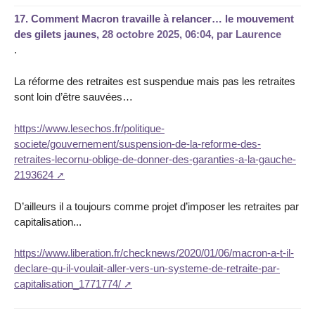
17.
Comment Macron travaille à relancer… le mouvement
des gilets jaunes,
28 octobre 2025, 06:04
,
par
Laurence
.
La réforme des retraites est suspendue mais pas les retraites
sont loin d’être sauvées…
https://www.lesechos.fr/politique-
societe/gouvernement/suspension-de-la-reforme-des-
retraites-lecornu-oblige-de-donner-des-garanties-a-la-gauche-
2193624
D’ailleurs il a toujours comme projet d’imposer les retraites par
capitalisation...
https://www.liberation.fr/checknews/2020/01/06/macron-a-t-il-
declare-qu-il-voulait-aller-vers-un-systeme-de-retraite-par-
capitalisation_1771774/