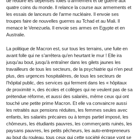
de réduire les dépenses folles d’armement et de guerre aux
quatre coins du monde. Il relance la course aux armements et
les essais de lanceurs de l’arme nucléaire. Il envoie ses
troupes faire de nouvelles guerres au Tchad et au Mali. Il
menace le Venezuela. Il envoie ses armes en Egypte et en
Australie.
La politique de Macron est, sur tous les terrains, une fuite en
avant folle qui ne s’arrêtera qu’en heurtant le mur ! Elle ira
jusqu’au bout, jusqu’à entraîner dans les gilets jaunes les
travailleurs de tous les secteurs, de la psychiatrie qui n’en peut
plus, des urgences hospitalières, de tous les secteurs de
l’hôpital public, des services qui ferment dans les « hôpitaux
de proximité », des écoles et collèges qui ne veulent pas de sa
prétendue réforme, et aussi des salariés, même ceux qui ont
touché une petite prime Macron. Et elle va convaincre aussi
les retraités aux pensions réduites, les femmes seules avec
enfants, les salariés précaires ou à temps partiel imposé, les
chômeurs, les étudiants pauvres, les commerçants ruinés, les
paysans pauvres, les petits pêcheurs, les auto-entrepreneurs
au bout du rouleau, tous ceux qui cette société écrase vont se