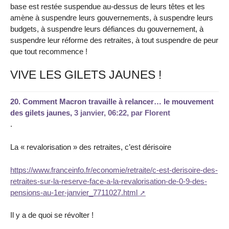
base est restée suspendue au-dessus de leurs têtes et les
amène à suspendre leurs gouvernements, à suspendre leurs
budgets, à suspendre leurs défiances du gouvernement, à
suspendre leur réforme des retraites, à tout suspendre de peur
que tout recommence !
VIVE LES GILETS JAUNES !
20.
Comment Macron travaille à relancer… le mouvement
des gilets jaunes,
3 janvier, 06:22
,
par
Florent
.
La « revalorisation » des retraites, c’est dérisoire
https://www.franceinfo.fr/economie/retraite/c-est-derisoire-des-
retraites-sur-la-reserve-face-a-la-revalorisation-de-0-9-des-
pensions-au-1er-janvier_7711027.html
Il y a de quoi se révolter !