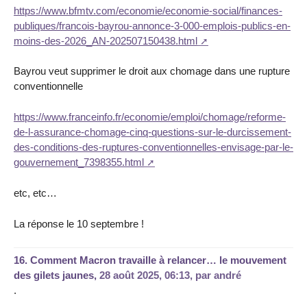
https://www.bfmtv.com/economie/economie-social/finances-
publiques/francois-bayrou-annonce-3-000-emplois-publics-en-
moins-des-2026_AN-202507150438.html
Bayrou veut supprimer le droit aux chomage dans une rupture
conventionnelle
https://www.franceinfo.fr/economie/emploi/chomage/reforme-
de-l-assurance-chomage-cinq-questions-sur-le-durcissement-
des-conditions-des-ruptures-conventionnelles-envisage-par-le-
gouvernement_7398355.html
etc, etc…
La réponse le 10 septembre !
16.
Comment Macron travaille à relancer… le mouvement
des gilets jaunes,
28 août 2025, 06:13
,
par
andré
.