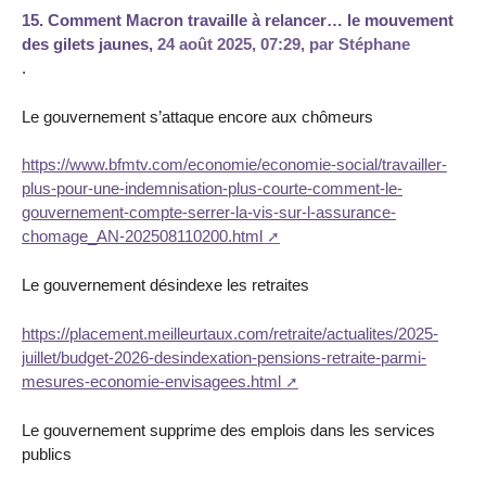
15.
Comment Macron travaille à relancer… le mouvement
des gilets jaunes,
24 août 2025, 07:29
,
par
Stéphane
.
Le gouvernement s’attaque encore aux chômeurs
https://www.bfmtv.com/economie/economie-social/travailler-
plus-pour-une-indemnisation-plus-courte-comment-le-
gouvernement-compte-serrer-la-vis-sur-l-assurance-
chomage_AN-202508110200.html
Le gouvernement désindexe les retraites
https://placement.meilleurtaux.com/retraite/actualites/2025-
juillet/budget-2026-desindexation-pensions-retraite-parmi-
mesures-economie-envisagees.html
Le gouvernement supprime des emplois dans les services
publics