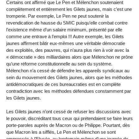
Certains ont affirmé que Le Pen et Mélenchon soutenaient
complètement et entièrement les Gilets jaunes, mais c’est une
tromperie. Par exemple, Le Pen ne peut soutenir la
revendication de hausse du SMIC puisqu’elle combat contre
l’existence même d’un salaire minimum, présenté par elle
comme une entrave à l’emploi !!! Autre exemple, les Gilets
jaunes affirment bâtir eux-mêmes une véritable démocratie
des exploités, des pauvres, qui n’aura plus rien à voir avec la
« démocratie » des milliardaires alors que Mélenchon ne prône
qu’une réforme constitutionnelle au sein du système.
Mélenchon n’a cessé de défendre les appareils syndicaux au
sein du mouvement des Gilets jaunes, alors que les méthodes
antidémocratiques de ces bureaucraties est en complète
contradiction avec les méthodes défendues constamment par
les Gilets jaunes.
Les Gilets jaunes n’ont cessé de refuser les discussions avec
le pouvoir, discréditant tous ceux qui prétendaient se faire leurs
porte-paroles auprès de Macron ou de Philippe. Pourtant, dès
que Macron les a sifflés, Le Pen et Mélenchon se sont
empressés à l’Elysée, au lendemain même d’une journée de