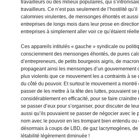
travailleurs ou des milieux populaires, qui s’intronisa
travailleurs. Ce n’est pas seulement de l’hostilité qu’
calomnies virulentes, de mensonges éhontés et aussi 
entreprises de longs mois dans leur prose en direction
entreprises à simplement aller voir ce qu’étaient réel
Ces appareils intitulés « gauche » syndicale ou poli
consciemment des mensonges éhontés, de pures calom
d’entrepreneurs, de petits bourgeois aigris, de macron
propageant ainsi les mensonges d’un gouvernement que
plus violents que ce mouvement les a contraints à se d
du côté du pouvoir. Et surtout le mouvement a montré
passer de les mettre à la tête des luttes, pouvaient s
considérablement en efficacité, pour se faire craindr
se passer d’eux pour s’organiser, pour discuter de leu
aussi qu’ils pouvaient se passer de négocier avec le p
nom avec le pouvoir en les trompant bien entendu ou
désormais à coups de LBD, de gaz lacrymogènes, de m
létabilité légèrement diminuée !