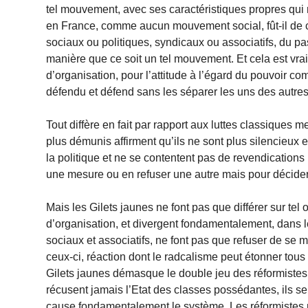
tel mouvement, avec ses caractéristiques propres qui 
en France, comme aucun mouvement social, fût-il de c
sociaux ou politiques, syndicaux ou associatifs, du pa
manière que ce soit un tel mouvement. Et cela est vra
d’organisation, pour l’attitude à l’égard du pouvoir co
défendu et défend sans les séparer les uns des autres
Tout diffère en fait par rapport aux luttes classiques m
plus démunis affirment qu’ils ne sont plus silencieux en
la politique et ne se contentent pas de revendication
une mesure ou en refuser une autre mais pour décider
Mais les Gilets jaunes ne font pas que différer sur tel o
d’organisation, et divergent fondamentalement, dans le
sociaux et associatifs, ne font pas que refuser de se me
ceux-ci, réaction dont le radcalisme peut étonner tous
Gilets jaunes démasque le double jeu des réformistes,
récusent jamais l’Etat des classes possédantes, ils se 
cause fondamentalement le système. Les réformistes n