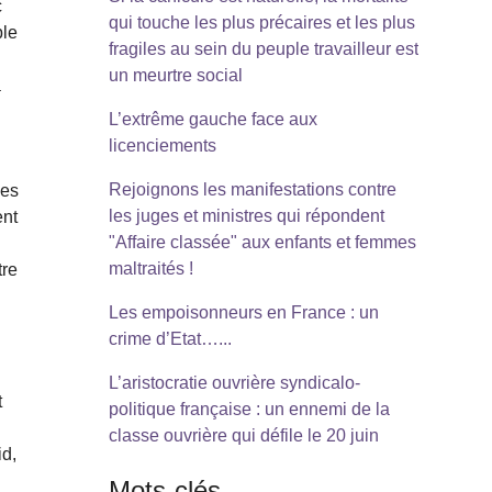
c
qui touche les plus précaires et les plus
ble
fragiles au sein du peuple travailleur est
un meurtre social
a
L’extrême gauche face aux
licenciements
Rejoignons les manifestations contre
mes
les juges et ministres qui répondent
ent
"Affaire classée" aux enfants et femmes
maltraités !
tre
Les empoisonneurs en France : un
crime d’Etat…...
L’aristocratie ouvrière syndicalo-
t
politique française : un ennemi de la
classe ouvrière qui défile le 20 juin
id,
Mots-clés