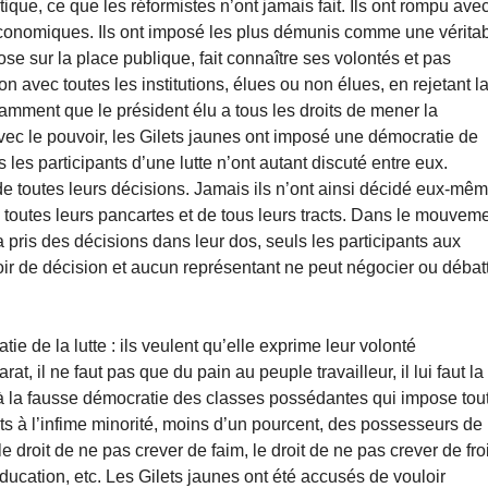
itique, ce que les réformistes n’ont jamais fait. Ils ont rompu ave
 économiques. Ils ont imposé les plus démunis comme une vérita
pose sur la place publique, fait connaître ses volontés et pas
 avec toutes les institutions, élues ou non élues, en rejetant l
mment que le président élu a tous les droits de mener la
avec le pouvoir, les Gilets jaunes ont imposé une démocratie de
 les participants d’une lutte n’ont autant discuté entre eux.
de toutes leurs décisions. Jamais ils n’ont ainsi décidé eux-mê
e toutes leurs pancartes et de tous leurs tracts. Dans le mouvem
 pris des décisions dans leur dos, seuls les participants aux
r de décision et aucun représentant ne peut négocier ou débat
ie de la lutte : ils veulent qu’elle exprime leur volonté
t, il ne faut pas que du pain au peuple travailleur, il lui faut la
t à la fausse démocratie des classes possédantes qui impose tou
its à l’infime minorité, moins d’un pourcent, des possesseurs de
droit de ne pas crever de faim, le droit de ne pas crever de fro
ducation, etc. Les Gilets jaunes ont été accusés de vouloir