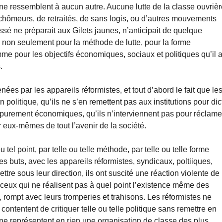
ne ressemblent à aucun autre. Aucune lutte de la classe ouvriè
hômeurs, de retraités, de sans logis, ou d’autres mouvements
ssé ne préparait aux Gilets jaunes, n’anticipait de quelque
i non seulement pour la méthode de lutte, pour la forme
mme pour les objectifs économiques, sociaux et politiques qu’il 
.
enées par les appareils réformistes, et tout d’abord le fait que le
 politique, qu’ils ne s’en remettent pas aux institutions pour dic
s purement économiques, qu’ils n’interviennent pas pour réclame
 eux-mêmes de tout l’avenir de la société.
u tel point, par telle ou telle méthode, par telle ou telle forme
s buts, avec les appareils réformistes, syndicaux, poltiiques,
ttre sous leur direction, ils ont suscité une réaction violente de
 ceux qui ne réalisent pas à quel point l’existence même des
 rompt avec leurs tromperies et trahisons. Les réformistes ne
contentent de critiquer telle ou telle politique sans remettre en
e représentent en rien une organisation de classe des plus