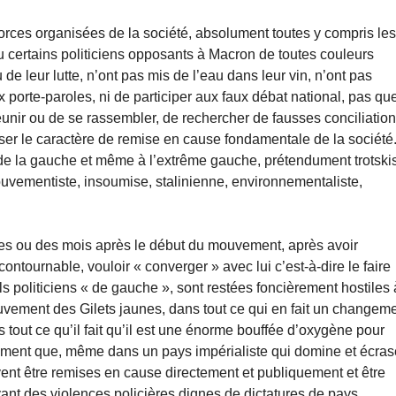
 forces organisées de la société, absolument toutes y compris le
u certains politiciens opposants à Macron de toutes couleurs
 de leur lutte, n’ont pas mis de l’eau dans leur vin, n’ont pas
porte-paroles, ni de participer aux faux débat national, pas qu
unir ou de se rassembler, de rechercher de fausses conciliation
usser le caractère de remise en cause fondamentale de la société
 de la gauche et même à l’extrême gauche, prétendument trotski
mouvementiste, insoumise, stalinienne, environnementaliste,
es ou des mois après le début du mouvement, après avoir
contournable, vouloir « converger » avec lui c’est-à-dire le faire
s politiciens « de gauche », sont restées foncièrement hostiles 
uvement des Gilets jaunes, dans tout ce qui en fait un changem
 tout ce qu’il fait qu’il est une énorme bouffée d’oxygène pour
lement que, même dans un pays impérialiste qui domine et écras
ent être remises en cause directement et publiquement et être
t des violences policières dignes de dictatures de pays