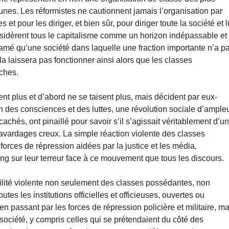
unes. Les réformistes ne cautionnent jamais l’organisation par
t pour les diriger, et bien sûr, pour diriger toute la société et l
nsidèrent tous le capitalisme comme un horizon indépassable et
amé qu’une société dans laquelle une fraction importante n’a p
a laissera pas fonctionner ainsi alors que les classes
oches.
nt plus et d’abord ne se taisent plus, mais décident par eux-
 des consciences et des luttes, une révolution sociale d’ampleu
cachés, ont pinaillé pour savoir s’il s’agissait véritablement d’u
 bavardages creux. La simple réaction violente des classes
rces de répression aidées par la justice et les média,
long sur leur terreur face à ce mouvement que tous les discours.
ostilité violente non seulement des classes possédantes, non
tes les institutions officielles et officieuses, ouvertes ou
 passant par les forces de répression policière et militaire, ma
a société, y compris celles qui se prétendaient du côté des