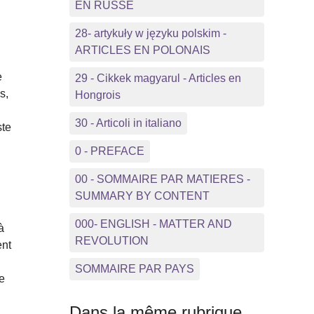
EN RUSSE
s
28- artykuły w języku polskim -
ARTICLES EN POLONAIS
e
29 - Cikkek magyarul - Articles en
s,
Hongrois
.
30 - Articoli in italiano
ste
0 - PREFACE
00 - SOMMAIRE PAR MATIERES -
SUMMARY BY CONTENT
000- ENGLISH - MATTER AND
à
REVOLUTION
ent
SOMMAIRE PAR PAYS
e
Dans la même rubrique