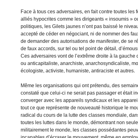
Face à tous ces adversaires, en fait contre toutes les
alliés hypocrites comme les dirigeants « insoumis » o
politiques, les Gilets jaunes n’ont pas baissé le niveau
accepté de céder en négociant, ni de nommer des faux 
de demander des autorisations de manifester, de se ré
de faux accords, sur tel ou tel point de détail, d’émo
Ces adversaires vont de l’extrême droite à la gauche
ou anticapitaliste, anarchiste, anarchosyndicaliste, 
écologiste, activiste, humaniste, antiraciste et autres.
Même les organisations qui ont prétendu, des semain
constaté que celui-ci ne serait pas passager et était in
converger avec les appareils syndicaux et les appareil
tout ce que représente de nouveauté historique le mo
radical du cours de la lutte des classes mondiale, dans
toutes les luttes dans le monde, démontrant non seu
militairement le monde, les classes possédantes peuv
incapables d’écraser le mouvement, même en employan