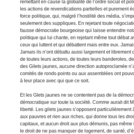
remettant en cause la globalité de l’ordre social et pol
les actions de revendications partielles et purement
force politique, qui, malgré l’hostilité des média, s’im
seulement des suppliques. En rejetant toute négociation
fausse démocratie bourgeoise qui laisse entendre nota
politique qui lui chante, en rejetant même tout débat 
ceux qui luttent et qui débattent mais entre eux. Jamais
Jamais ils n’ont débattu aussi largement et librement 
de toutes leurs actions, de toutes leurs banderoles, d
des Gilets jaunes, aucune direction autoproclamée n’a
comités de ronds-points ou aux assemblées ont pouvoi
à leur place avec qui que ce soit.
Et les Glets jaunes ne se contentent pas de la démocrat
démocratique sur toute la société. Comme aurait dit Mara
liberté. Les gilets jaunes s’opposent particulièremen
aux pauvres et rien aux riches, qui donne tous les dro
capitaux, et aucun droit aux plus démunis, pas même le 
le droit de ne pas manquer de logement, de santé, d’é