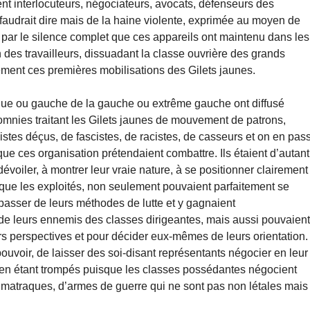
ient interlocuteurs, négociateurs, avocats, défenseurs des
il faudrait dire mais de la haine violente, exprimée au moyen de
par le silence complet que ces appareils ont maintenu dans les
 des travailleurs, dissuadant la classe ouvrière des grands
lement ces premières mobilisations des Gilets jaunes.
tique ou gauche de la gauche ou extrême gauche ont diffusé
nies traitant les Gilets jaunes de mouvement de patrons,
istes déçus, de fascistes, de racistes, de casseurs et on en pas
 ces organisation prétendaient combattre. Ils étaient d’autant
évoiler, à montrer leur vraie nature, à se positionner clairement
 que les exploités, non seulement pouvaient parfaitement se
e passer de leurs méthodes de lutte et y gagnaient
e de leurs ennemis des classes dirigeantes, mais aussi pouvaien
rs perspectives et pour décider eux-mêmes de leurs orientation.
ouvoir, de laisser des soi-disant représentants négocier en leur
 en étant trompés puisque les classes possédantes négocient
atraques, d’armes de guerre qui ne sont pas non létales mais