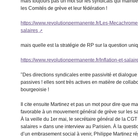
mais toujours pas un mot sur les syndicats qui maintien
les Comités de grève et leur fédération !
https://www.revolutionpermanente.fr/Les-Mecachrome
salaires
mais quelle est la stratégie de RP sur la question uniq
https://www.revolutionpermanente.fr/Inflation-et-salai
"Des directions syndicales entre passivité et dialogue 
passives ! elles sont très actives en matière de collabo
bourgeoisie !
Il cite ensuite Martinez et pas un mot pour dire que ma
favorable à un mouvement général de grève sur les salai
À la veille du 1er mai, le secrétaire général de la CGT
salaires » dans une interview au Parisien. À la question
d’un embrasement social à venir, Philippe Martinez rép