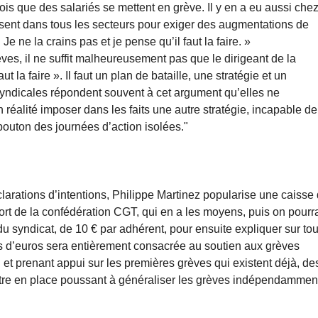
ois que des salariés se mettent en grève. Il y en a eu aussi che
isent dans tous les secteurs pour exiger des augmentations de
 Je ne la crains pas et je pense qu’il faut la faire. »
èves, il ne suffit malheureusement pas que le dirigeant de la
 la faire ». Il faut un plan de bataille, une stratégie et un
 syndicales répondent souvent à cet argument qu’elles ne
réalité imposer dans les faits une autre stratégie, incapable de
 bouton des journées d’action isolées."
larations d’intentions, Philippe Martinez popularise une caisse
rt de la confédération CGT, qui en a les moyens, puis on pourra
u syndicat, de 10 € par adhérent, pour ensuite expliquer sur to
ons d’euros sera entièrement consacrée au soutien aux grèves
n et prenant appui sur les premières grèves qui existent déjà, de
ttre en place poussant à généraliser les grèves indépendammen