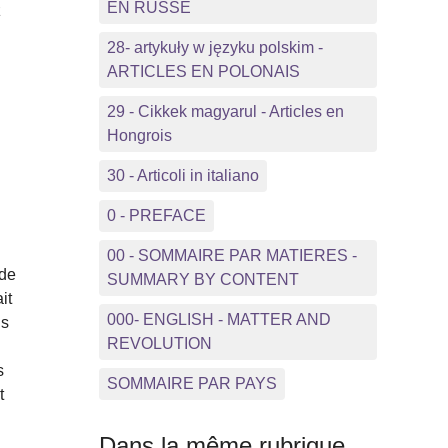
EN RUSSE
z
28- artykuły w języku polskim -
ARTICLES EN POLONAIS
29 - Cikkek magyarul - Articles en
Hongrois
30 - Articoli in italiano
0 - PREFACE
00 - SOMMAIRE PAR MATIERES -
 de
SUMMARY BY CONTENT
it
000- ENGLISH - MATTER AND
us
REVOLUTION
s
SOMMAIRE PAR PAYS
t
Dans la même rubrique