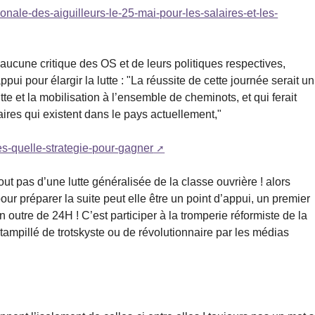
nale-des-aiguilleurs-le-25-mai-pour-les-salaires-et-les-
 aucune critique des OS et de leurs politiques respectives,
ui pour élargir la lutte : "La réussite de cette journée serait un
e et la mobilisation à l’ensemble de cheminots, et qui ferait
res qui existent dans le pays actuellement,"
res-quelle-strategie-pour-gagner
out pas d’une lutte généralisée de la classe ouvrière ! alors
r préparer la suite peut elle être un point d’appui, un premier
 outre de 24H ! C’est participer à la tromperie réformiste de la
mpillé de trotskyste ou de révolutionnaire par les médias