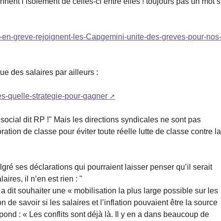
nent l’isolement de celles-ci entre elles ! toujours pas un mot s
-en-greve-rejoignent-les-Capgemini-unite-des-greves-pour-nos
ue des salaires par ailleurs :
res-quelle-strategie-pour-gagner
social dit RP !" Mais les directions syndicales ne sont pas
ration de classe pour éviter toute réelle lutte de classe contre l
lgré ses déclarations qui pourraient laisser penser qu’il serait
res, il n’en est rien : "
 a dit souhaiter une « mobilisation la plus large possible sur les
 de savoir si les salaires et l’inflation pouvaient être la source
ond : « Les conflits sont déjà là. Il y en a dans beaucoup de