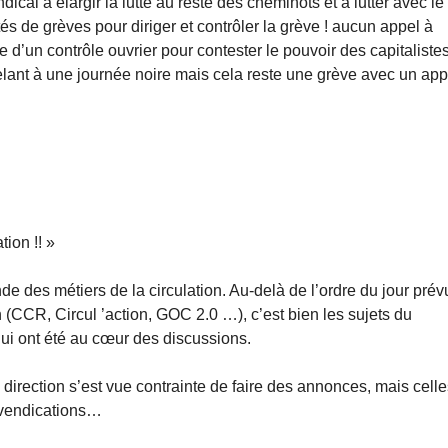
ical à élargir la lutte au reste des cheminots et à lutter avec le
és de grèves pour diriger et contrôler la grève ! aucun appel à
e d’un contrôle ouvrier pour contester le pouvoir des capitaliste
pelant à une journée noire mais cela reste une grève avec un app
tion !! »
e des métiers de la circulation. Au-delà de l’ordre du jour prév
ion (CCR, Circul ’action, GOC 2.0 …), c’est bien les sujets du
ui ont été au cœur des discussions.
 direction s’est vue contrainte de faire des annonces, mais celle
evendications…