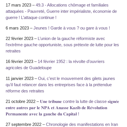
17 mars 2023 –
49.3 - Allocations chômage et familiales
attaquées - Pauvreté, Guerre inter impérialiste, économie de
guerre ! L’attaque continue !
6 mars 2023 –
Jeunes ! Garde à vous ? ou gare à vous !
22 février 2023 –
L’union de la gauche réformiste avec
l’extrême gauche opportuniste, sous prétexte de lutte pour les
retraites
16 février 2023 –
14 février 1952 : la révolte d’ouvriers
agricoles de Guadeloupe
11 janvier 2023 –
Oui, c’est le mouvement des gilets jaunes
qu’il faut relancer dans les entreprises face à la prétendue
réforme des retraites
21 octobre 2022 –
𝐔𝐧𝐞 𝐭𝐫𝐢𝐛𝐮𝐧𝐞 contre la lutte de classe 𝐬𝐢𝐠𝐧𝐞́𝐞
𝐞𝐧𝐭𝐫𝐞 𝐚𝐮𝐭𝐫𝐞𝐬 𝐩𝐚𝐫 𝐥𝐞 𝐍𝐏𝐀 𝐞𝐭 𝐀𝐧𝐚𝐬𝐬𝐞 𝐊𝐚𝐳𝐢𝐛 𝐝𝐞 𝐑𝐞́𝐯𝐨𝐥𝐮𝐭𝐢𝐨𝐧
𝐏𝐞𝐫𝐦𝐚𝐧𝐞𝐧𝐭𝐞 𝐚𝐯𝐞𝐜 𝐥𝐚 𝐠𝐚𝐮𝐜𝐡𝐞 𝐝𝐮 𝐂𝐚𝐩𝐢𝐭𝐚𝐥 !
27 septembre 2022 –
Chronologie des manifestations en Iran