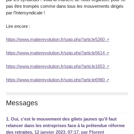
pas être trompés comme dans tous les mouvements dirigés
par l’Intersyndicale !
Lire encore :
https://www.matierevolution.fr/spip.php?article5260
https://www.matierevolution.fr/spip.php?article5614
https://www.matierevolution.fr/spip.php?article1653
https://www.matierevolution.fr/spip.php?article6980
Messages
1.
Oui, c’est le mouvement des gilets jaunes qu’il faut
relancer dans les entreprises face à la prétendue réforme
des retraites,
12 janvier 2023, 07:17
,
par
Florent