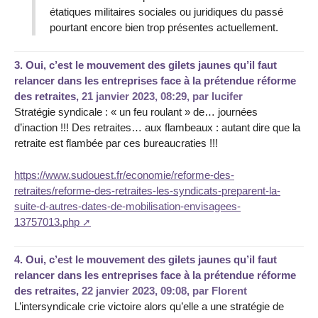
étatiques militaires sociales ou juridiques du passé
pourtant encore bien trop présentes actuellement.
3.
Oui, c’est le mouvement des gilets jaunes qu’il faut
relancer dans les entreprises face à la prétendue réforme
des retraites,
21 janvier 2023, 08:29
,
par
lucifer
Stratégie syndicale : « un feu roulant » de… journées
d’inaction !!! Des retraites… aux flambeaux : autant dire que la
retraite est flambée par ces bureaucraties !!!
https://www.sudouest.fr/economie/reforme-des-
retraites/reforme-des-retraites-les-syndicats-preparent-la-
suite-d-autres-dates-de-mobilisation-envisagees-
13757013.php
4.
Oui, c’est le mouvement des gilets jaunes qu’il faut
relancer dans les entreprises face à la prétendue réforme
des retraites,
22 janvier 2023, 09:08
,
par
Florent
L’intersyndicale crie victoire alors qu’elle a une stratégie de