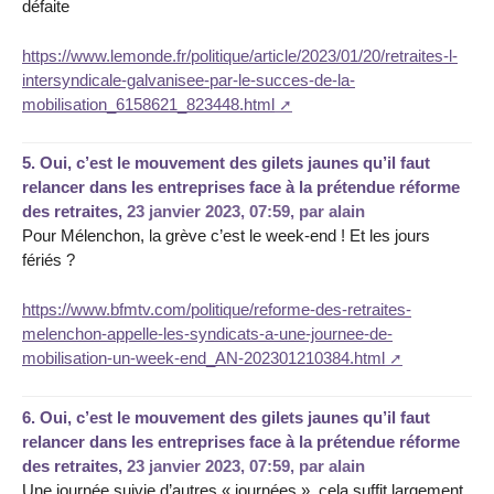
défaite
https://www.lemonde.fr/politique/article/2023/01/20/retraites-l-
intersyndicale-galvanisee-par-le-succes-de-la-
mobilisation_6158621_823448.html
5.
Oui, c’est le mouvement des gilets jaunes qu’il faut
relancer dans les entreprises face à la prétendue réforme
des retraites,
23 janvier 2023, 07:59
,
par
alain
Pour Mélenchon, la grève c’est le week-end ! Et les jours
fériés ?
https://www.bfmtv.com/politique/reforme-des-retraites-
melenchon-appelle-les-syndicats-a-une-journee-de-
mobilisation-un-week-end_AN-202301210384.html
6.
Oui, c’est le mouvement des gilets jaunes qu’il faut
relancer dans les entreprises face à la prétendue réforme
des retraites,
23 janvier 2023, 07:59
,
par
alain
Une journée suivie d’autres « journées », cela suffit largement