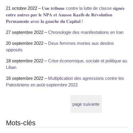
21 octobre 2022 –
𝐔𝐧𝐞 𝐭𝐫𝐢𝐛𝐮𝐧𝐞 contre la lutte de classe 𝐬𝐢𝐠𝐧𝐞́𝐞
𝐞𝐧𝐭𝐫𝐞 𝐚𝐮𝐭𝐫𝐞𝐬 𝐩𝐚𝐫 𝐥𝐞 𝐍𝐏𝐀 𝐞𝐭 𝐀𝐧𝐚𝐬𝐬𝐞 𝐊𝐚𝐳𝐢𝐛 𝐝𝐞 𝐑𝐞́𝐯𝐨𝐥𝐮𝐭𝐢𝐨𝐧
𝐏𝐞𝐫𝐦𝐚𝐧𝐞𝐧𝐭𝐞 𝐚𝐯𝐞𝐜 𝐥𝐚 𝐠𝐚𝐮𝐜𝐡𝐞 𝐝𝐮 𝐂𝐚𝐩𝐢𝐭𝐚𝐥 !
27 septembre 2022 –
Chronologie des manifestations en Iran
20 septembre 2022 –
Deux femmes mortes aux destins
opposés
18 septembre 2022 –
Crise économique, sociale et politique au
Liban
16 septembre 2022 –
Multiplication des agressions contre les
Palestiniens en août-septembre 2022
page suivante
Mots-clés