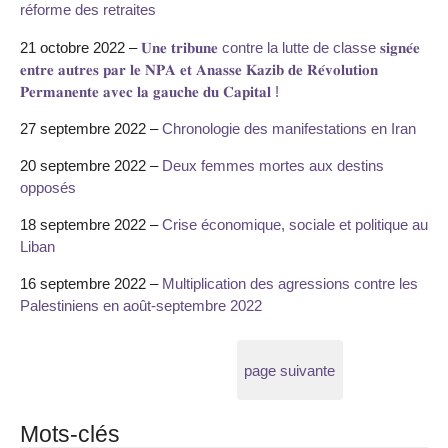
réforme des retraites
21 octobre 2022 –
𝐔𝐧𝐞 𝐭𝐫𝐢𝐛𝐮𝐧𝐞 contre la lutte de classe 𝐬𝐢𝐠𝐧𝐞́𝐞
𝐞𝐧𝐭𝐫𝐞 𝐚𝐮𝐭𝐫𝐞𝐬 𝐩𝐚𝐫 𝐥𝐞 𝐍𝐏𝐀 𝐞𝐭 𝐀𝐧𝐚𝐬𝐬𝐞 𝐊𝐚𝐳𝐢𝐛 𝐝𝐞 𝐑𝐞́𝐯𝐨𝐥𝐮𝐭𝐢𝐨𝐧
𝐏𝐞𝐫𝐦𝐚𝐧𝐞𝐧𝐭𝐞 𝐚𝐯𝐞𝐜 𝐥𝐚 𝐠𝐚𝐮𝐜𝐡𝐞 𝐝𝐮 𝐂𝐚𝐩𝐢𝐭𝐚𝐥 !
27 septembre 2022 –
Chronologie des manifestations en Iran
20 septembre 2022 –
Deux femmes mortes aux destins
opposés
18 septembre 2022 –
Crise économique, sociale et politique au
Liban
16 septembre 2022 –
Multiplication des agressions contre les
Palestiniens en août-septembre 2022
page suivante
Mots-clés