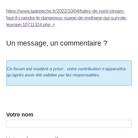
https://www.ladepeche.fr/2022/10/04/fuites-de-nord-stream-
faut-il-craindre-le-dangereux-nuage-de-methane-qui-survole-
leurope-10711324.php
Un message, un commentaire ?
Ce forum est modéré a priori : votre contribution n’apparaîtra
qu’après avoir été validée par les responsables.
Votre nom