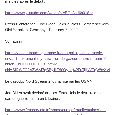
minutes après le début :
https://www.youtube.com/watch?v=EQa3aJ6n018
Press Conference : Joe Biden Holds a Press Conference with
Olaf Scholz of Germany - February 7, 2022
Voir aussi :
https://video-streaming.orange.fr/actu-politique/si-la-russie-
envahit-l-ukraine-il-n-y-aura-plus-de-gazoduc-nord-stream-2-
biden-CNT000001JCHsI.html?
pid=SIl2WFC2AZWzJ7qSByljitF90Oyhq%2FuTijjNVTqW8eXVI
Le gazoduc Nord Stream 2, dynamité par les USA ?
Joe Biden avait déclaré que les Etats-Unis le détruiraient en
cas de guerre russe en Ukraine :
https://www.francetvinfo.fr/monde/europe/manifestations-en-