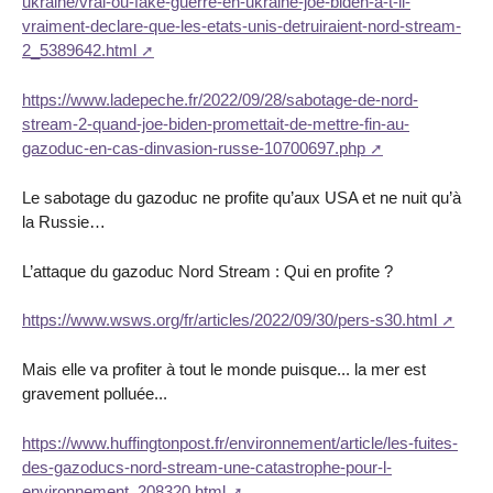
ukraine/vrai-ou-fake-guerre-en-ukraine-joe-biden-a-t-il-
vraiment-declare-que-les-etats-unis-detruiraient-nord-stream-
2_5389642.html
https://www.ladepeche.fr/2022/09/28/sabotage-de-nord-
stream-2-quand-joe-biden-promettait-de-mettre-fin-au-
gazoduc-en-cas-dinvasion-russe-10700697.php
Le sabotage du gazoduc ne profite qu’aux USA et ne nuit qu’à
la Russie…
L’attaque du gazoduc Nord Stream : Qui en profite ?
https://www.wsws.org/fr/articles/2022/09/30/pers-s30.html
Mais elle va profiter à tout le monde puisque... la mer est
gravement polluée...
https://www.huffingtonpost.fr/environnement/article/les-fuites-
des-gazoducs-nord-stream-une-catastrophe-pour-l-
environnement_208320.html