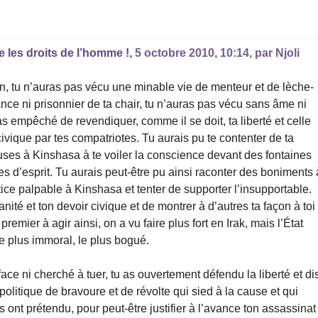
 les droits de l’homme !,
5 octobre 2010, 10:14
,
par
Njoli
, tu n’auras pas vécu une minable vie de menteur et de lèche-
ce ni prisonnier de ta chair, tu n’auras pas vécu sans âme ni
as empêché de revendiquer, comme il se doit, ta liberté et celle
civique par tes compatriotes. Tu aurais pu te contenter de ta
ses à Kinshasa à te voiler la conscience devant des fontaines
s d’esprit. Tu aurais peut-être pu ainsi raconter des boniments 
tice palpable à Kinshasa et tenter de supporter l’insupportable.
é et ton devoir civique et de montrer à d’autres ta façon à toi
emier à agir ainsi, on a vu faire plus fort en Irak, mais l’État
le plus immoral, le plus bogué.
 face ni cherché à tuer, tu as ouvertement défendu la liberté et di
olitique de bravoure et de révolte qui sied à la cause et qui
us ont prétendu, pour peut-être justifier à l’avance ton assassinat