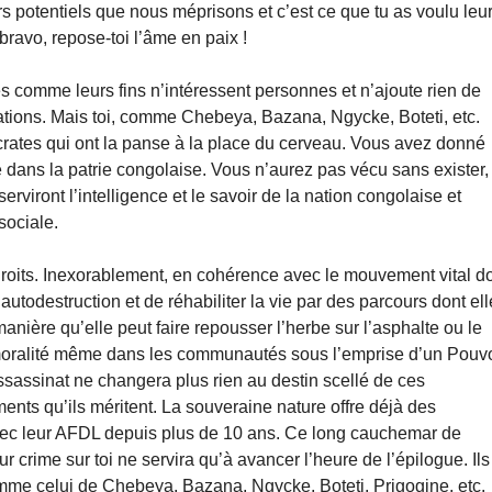
s potentiels que nous méprisons et c’est ce que tu as voulu leu
: bravo, repose-toi l’âme en paix !
ies comme leurs fins n’intéressent personnes et n’ajoute rien de
lations. Mais toi, comme Chebeya, Bazana, Ngycke, Boteti, etc.
ocrates qui ont la panse à la place du cerveau. Vous avez donné
té dans la patrie congolaise. Vous n’aurez pas vécu sans exister,
iront l’intelligence et le savoir de la nation congolaise et
sociale.
 droits. Inexorablement, en cohérence avec le mouvement vital d
’autodestruction et de réhabiliter la vie par des parcours dont ell
anière qu’elle peut faire repousser l’herbe sur l’asphalte ou le
t la moralité même dans les communautés sous l’emprise d’un Pouv
sassinat ne changera plus rien au destin scellé de ces
ments qu’ils méritent. La souveraine nature offre déjà des
avec leur AFDL depuis plus de 10 ans. Ce long cauchemar de
r crime sur toi ne servira qu’à avancer l’heure de l’épilogue. Ils
omme celui de Chebeya, Bazana, Ngycke, Boteti, Prigogine, etc.