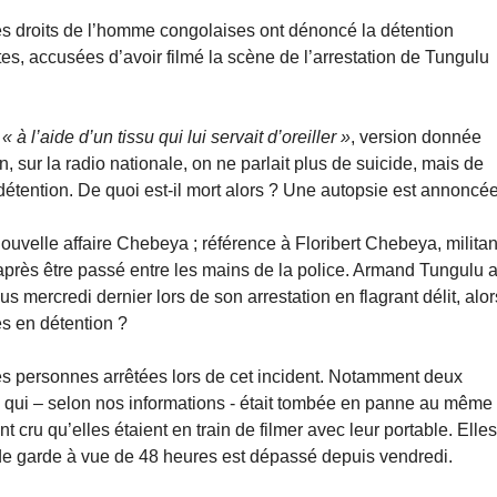
s droits de l’homme congolaises ont dénoncé la détention
ntes, accusées d’avoir filmé la scène de l’arrestation de Tungulu
n
« à l’aide d’un tissu qui lui servait d’oreiller »
, version donnée
, sur la radio nationale, on ne parlait plus de suicide, mais de
étention. De quoi est-il mort alors ? Une autopsie est annoncée
uvelle affaire Chebeya ; référence à Floribert Chebeya, militan
 après être passé entre les mains de la police. Armand Tungulu a
s mercredi dernier lors de son arrestation en flagrant délit, alor
ces en détention ?
tres personnes arrêtées lors de cet incident. Notamment deux
re qui – selon nos informations - était tombée en panne au même
nt cru qu’elles étaient en train de filmer avec leur portable. Elle
 de garde à vue de 48 heures est dépassé depuis vendredi.