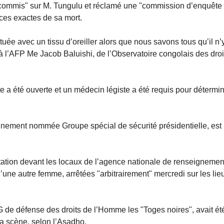
 commis" sur M. Tungulu et réclamé une "commission d’enquête
nces exactes de sa mort.
ée avec un tissu d’oreiller alors que nous savons tous qu’il n’
 à l’AFP Me Jacob Baluishi, de l’Observatoire congolais des droi
a été ouverte et un médecin légiste a été requis pour détermi
nnement nommée Groupe spécial de sécurité présidentielle, est
tion devant les locaux de l’agence nationale de renseignemen
’une autre femme, arrêtées "arbitrairement" mercredi sur les lie
e défense des droits de l’Homme les "Toges noires", avait ét
 la scène, selon l’Asadho.