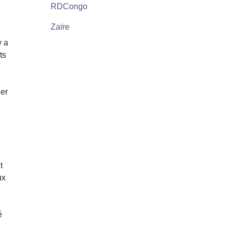
RDCongo
Zaïre
y a
ts
ner
t
ux
é