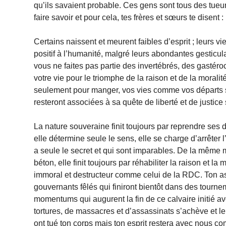
qu’ils savaient probable. Ces gens sont tous des tueur
faire savoir et pour cela, tes frères et sœurs te disent 
Certains naissent et meurent faibles d’esprit ; leurs v
positif à l’humanité, malgré leurs abondantes gesticu
vous ne faites pas partie des invertébrés, des gastér
votre vie pour le triomphe de la raison et de la morali
seulement pour manger, vos vies comme vos départs serv
resteront associées à sa quête de liberté et de justice 
La nature souveraine finit toujours par reprendre ses
elle détermine seule le sens, elle se charge d’arrêter l
a seule le secret et qui sont imparables. De la même m
béton, elle finit toujours par réhabiliter la raison e
immoral et destructeur comme celui de la RDC. Ton as
gouvernants fêlés qui finiront bientôt dans des tourne
momentums qui augurent la fin de ce calvaire initié 
tortures, de massacres et d’assassinats s’achève et leu
ont tué ton corps mais ton esprit restera avec nous c