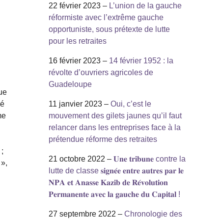
22 février 2023 –
L’union de la gauche
réformiste avec l’extrême gauche
opportuniste, sous prétexte de lutte
pour les retraites
16 février 2023 –
14 février 1952 : la
révolte d’ouvriers agricoles de
Guadeloupe
ue
dé
11 janvier 2023 –
Oui, c’est le
me
mouvement des gilets jaunes qu’il faut
relancer dans les entreprises face à la
prétendue réforme des retraites
;
21 octobre 2022 –
𝐔𝐧𝐞 𝐭𝐫𝐢𝐛𝐮𝐧𝐞 contre la
 »,
lutte de classe 𝐬𝐢𝐠𝐧𝐞́𝐞 𝐞𝐧𝐭𝐫𝐞 𝐚𝐮𝐭𝐫𝐞𝐬 𝐩𝐚𝐫 𝐥𝐞
𝐍𝐏𝐀 𝐞𝐭 𝐀𝐧𝐚𝐬𝐬𝐞 𝐊𝐚𝐳𝐢𝐛 𝐝𝐞 𝐑𝐞́𝐯𝐨𝐥𝐮𝐭𝐢𝐨𝐧
𝐏𝐞𝐫𝐦𝐚𝐧𝐞𝐧𝐭𝐞 𝐚𝐯𝐞𝐜 𝐥𝐚 𝐠𝐚𝐮𝐜𝐡𝐞 𝐝𝐮 𝐂𝐚𝐩𝐢𝐭𝐚𝐥 !
27 septembre 2022 –
Chronologie des