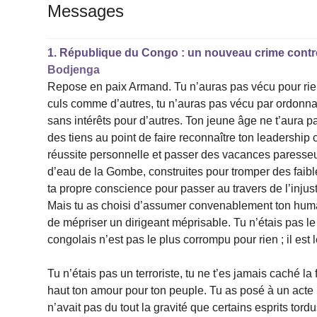
Messages
1.
République du Congo : un nouveau crime contre
Bodjenga
Repose en paix Armand. Tu n’auras pas vécu pour rien
culs comme d’autres, tu n’auras pas vécu par ordonnan
sans intérêts pour d’autres. Ton jeune âge ne t’aura p
des tiens au point de faire reconnaître ton leadership 
réussite personnelle et passer des vacances paresseu
d’eau de la Gombe, construites pour tromper des faible
ta propre conscience pour passer au travers de l’injus
Mais tu as choisi d’assumer convenablement ton humanit
de mépriser un dirigeant méprisable. Tu n’étais pas le pr
congolais n’est pas le plus corrompu pour rien ; il est 
Tu n’étais pas un terroriste, tu ne t’es jamais caché la
haut ton amour pour ton peuple. Tu as posé à un acte p
n’avait pas du tout la gravité que certains esprits tord