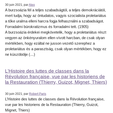
30 juin 2021, par
Alex
A burzsoázia fél a teljes szabadságtól, a teljes demokráciától,
mert tudja, hogy az öntudatos, vagyis szocialista proletariátus
a tőke uralma elleni harcra fogja felhasználni a szabadságot.
Forradalmi bürokratizmus és forradalmi tett. (1905)
A burzsoázia érdekei megkövetelik, hogy a proletariátus részt
vegyen az önkényuralom ellen vívott harcban, de csak olyan
mértékben, hogy ezáltal ne jusson vezető szerephez a
proletariátus és a parasztság, csak olyan mértékben, hogy ez
ne küszöbölje (…)
L’Histoire des luttes de classes dans la
Révolution française, vue par les historiens de
la Restauration (Thierry, Guizot, Mignet, Thiers)
30 juin 2021, par
Robert Paris
L’Histoire des luttes de classes dans la Révolution française,
vue par les historiens de la Restauration (Thierry, Guizot,
Mignet, Thiers)