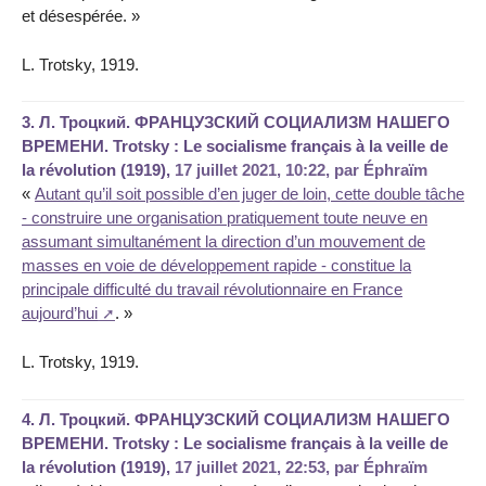
et désespérée. »
L. Trotsky, 1919.
3.
Л. Троцкий. ФРАНЦУЗСКИЙ СОЦИАЛИЗМ НАШЕГО
ВРЕМЕНИ. Trotsky : Le socialisme français à la veille de
la révolution (1919),
17 juillet 2021, 10:22
,
par
Éphraïm
«
Autant qu’il soit possible d’en juger de loin, cette double tâche
- construire une organisation pratiquement toute neuve en
assumant simultanément la direction d’un mouvement de
masses en voie de développement rapide - constitue la
principale difficulté du travail révolutionnaire en France
aujourd’hui
. »
L. Trotsky, 1919.
4.
Л. Троцкий. ФРАНЦУЗСКИЙ СОЦИАЛИЗМ НАШЕГО
ВРЕМЕНИ. Trotsky : Le socialisme français à la veille de
la révolution (1919),
17 juillet 2021, 22:53
,
par
Éphraïm