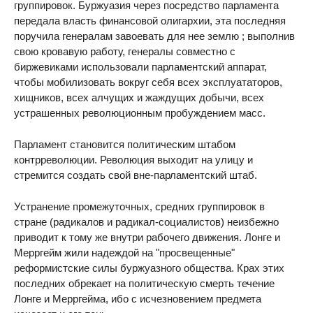
группировок. Буржуазия через посредство парламента
передала власть финансовой олигархии, эта последняя
поручила генералам завоевать для нее землю ; выполнив
свою кровавую работу, генералы совместно с
биржевиками использовали парламентский аппарат,
чтобы мобилизовать вокруг себя всех эксплуататоров,
хищников, всех алчущих и жаждущих добычи, всех
устрашенных революционным пробуждением масс.
Парламент становится политическим штабом
контрреволюции. Революция выходит на улицу и
стремится создать свой вне-парламентский штаб.
Устранение промежуточных, средних группировок в
стране (радикалов и радикал-социалистов) неизбежно
приводит к тому же внутри рабочего движения. Лонге и
Мерргейм жили надеждой на "просвещенные"
реформистские силы буржуазного общества. Крах этих
последних обрекает на политическую смерть течение
Лонге и Мерргейма, ибо с исчезновением предмета