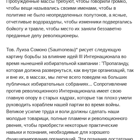
Пробужденные массы требуют, чтобы говорили громко,
чтобы вещи назывались своими именами, чтобы в
политике не было неопределенных полутонов, а ясные,
отчетливые водоразделы, чтобы изменники подвергались
бойкоту и травле, чтобы место их заняли беззаветно
преданные делу революционеры.
Тов. Луиза Сомоно (Saumoneau)* рисует следующую
картину борьбы за влияние идей III Интернационала во
время нынешней избирательной кампании : "Пропаганду,
которая должна развернуться, как внутри организаций, так
и вне их, в массах, мы легче всего поведем на больших
публичных избирательных собраниях... Сопротивление
против революционного Интернационала имеет свою
главную опору в старых кадрах, которые так плохо умели
руководить кораблем нашей партии во время войны.
Великое усилие труда и воли должны сделать наши
молодые товарищи, полные пламени и революционного
рвения, чтобы приобрести некоторые практические
навыки и познания, необходимые для хорошего
функционирования организаций. Эти познания достаточно