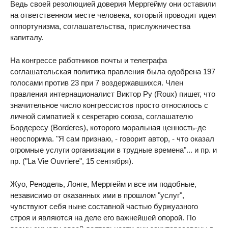
Ведь своей резолюцией доверия Мерргейму они оставили
на ответственном месте человека, который проводит идеи
оппортунизма, соглашательства, прислужничества
капиталу.
На конгрессе работников почты и телеграфа
соглашательская политика правления была одобрена 197
голосами против 23 при 7 воздержавшихся. Член
правления интернационалист Виктор Ру (Roux) пишет, что
значительное число конгрессистов просто относилось с
личной симпатией к секретарю союза, соглашателю
Бордересу (Borderes), которого моральная ценность-де
неоспорима. "Я сам признаю, - говорит автор, - что оказал
огромные услуги организации в трудные времена"... и пр. и
пр. ("La Vie Ouvriere", 15 сентября).
Жуо, Ренодель, Лонге, Мерргейм и все им подобные,
независимо от оказанных ими в прошлом "услуг",
чувствуют себя ныне составной частью буржуазного
строя и являются на деле его важнейшей опорой. По