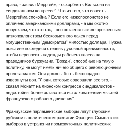
права, - заявил Мерргейм, - оскорблять Вильсона на
синдикальном конгрессе". Что из того, что совесть
Мерргейма спокойна ? Если его низкопоклонство не
оплачено американскими долларами, - а мы охотно
допускаем, что это так, - оно остается все же презренным
низкопоклонством бескорыстного лакея перед
могущественным "демократом" милостью доллара. Нужна
поистине последняя степень духовной приниженности,
чтобы переносить надежды рабочего класса на
праведников буржуазии. "Вожди", способные на такую
политику, не могут иметь ничего общего с революционным
пролетариатом. Они должны быть беспощадно
извергнуты вон. "Люди, которые совершили все это, -
сказал Монатт на лионском конгрессе синдикалистов -
недостойны более оставаться истолкователями мыслей
французского рабочего движения".
Французские парламентские выборы лягут глубоким
рубежом в политическом развитии Франции. Смысл этих
выборов в устранении промежуточных политических