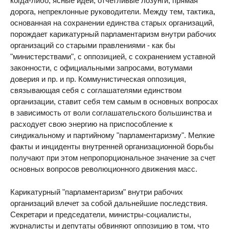
когда-либо, ясные идеи, отчетливые лозунги, прямая
дорога, непреклонные руководители. Между тем, тактика,
основанная на сохранении единства старых организаций,
порождает карикатурный парламентаризм внутри рабочих
организаций со старыми правлениями - как бы
"министерствами", с оппозицией, с сохранением уставной
законности, с официальными запросами, вотумами
доверия и пр. и пр. Коммунистическая оппозиция,
связывающая себя с соглашателями единством
организации, ставит себя тем самым в основных вопросах
в зависимость от воли соглашательского большинства и
расходует свою энергию на приспособление к
синдикальному и партийному "парламентаризму". Мелкие
факты и инциденты внутренней организационной борьбы
получают при этом непропорциональное значение за счет
основных вопросов революционного движения масс.
Карикатурный "парламентаризм" внутри рабочих
организаций влечет за собой дальнейшие последствия.
Секретари и председатели, министры-социалисты,
журналисты и депутаты обвиняют оппозицию в том, что