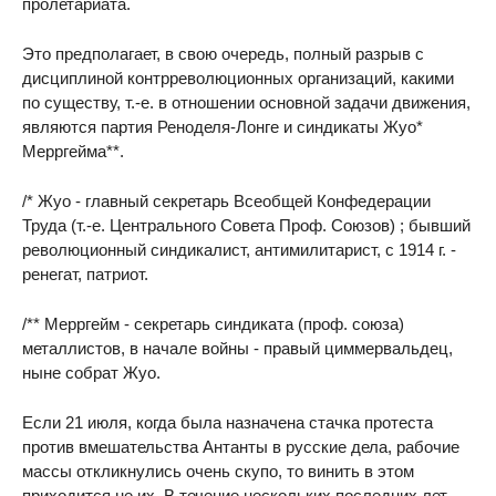
пролетариата.
Это предполагает, в свою очередь, полный разрыв с
дисциплиной контрреволюционных организаций, какими
по существу, т.-е. в отношении основной задачи движения,
являются партия Реноделя-Лонге и синдикаты Жуо*
Мерргейма**.
/* Жуо - главный секретарь Всеобщей Конфедерации
Труда (т.-е. Центрального Совета Проф. Союзов) ; бывший
революционный синдикалист, антимилитарист, с 1914 г. -
ренегат, патриот.
/** Мерргейм - секретарь синдиката (проф. союза)
металлистов, в начале войны - правый циммервальдец,
ныне собрат Жуо.
Если 21 июля, когда была назначена стачка протеста
против вмешательства Антанты в русские дела, рабочие
массы откликнулись очень скупо, то винить в этом
приходится не их. В течение нескольких последних лет