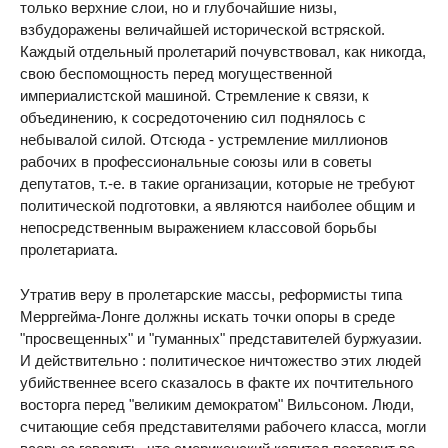
только верхние слои, но и глубочайшие низы,
взбудоражены величайшей исторической встряской.
Каждый отдельный пролетарий почувствовал, как никогда,
свою беспомощность перед могущественной
империалистской машиной. Стремление к связи, к
объединению, к сосредоточению сил поднялось с
небывалой силой. Отсюда - устремление миллионов
рабочих в профессиональные союзы или в советы
депутатов, т.-е. в такие организации, которые не требуют
политической подготовки, а являются наиболее общим и
непосредственным выражением классовой борьбы
пролетариата.
Утратив веру в пролетарские массы, реформисты типа
Мерргейма-Лонге должны искать точки опоры в среде
"просвещенных" и "гуманных" представителей буржуазии.
И действительно : политическое ничтожество этих людей
убийственнее всего сказалось в факте их почтительного
восторга перед "великим демократом" Вильсоном. Люди,
считающие себя представителями рабочего класса, могли