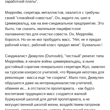
заработной платы".
Мерргейм, секретарь металлистов, хвалится с трибуны
своей "спокойной совестью". Он, видите ли, шел в
Циммервальд, как на вне-синдикальное предприятие. Это
было, так сказать, маленькое пацифистское
паломничество для очистки совести. Он, Мерргейм,
боролся. Но он не мог пробудить масс. "Нет, не я предал
рабочий класс, рабочий класс предал меня". Буквально !
Синдикалист Дюмулен (Dumoulin), "честный" ренегат типа
Мерргейма, в начале войны циммервальдец, а ныне
достойный соратник генерального секретаря Жуо, заявлял
на турском конгрессе учителей, что Франция неготова для
революции : масса еще "не созрела". Мало того, Дюмулен
обрушился даже на интернационалистов-учителей,
обвиняя их... в отсталости пролетариата, - как будто
воспитание трудящихся масс создается жалкой
буржуазной школой для детей пролетариата, а не
могущественной школой жизни, воздействием патронов
(хозяев), администрации, церкви, буржуазной печати,