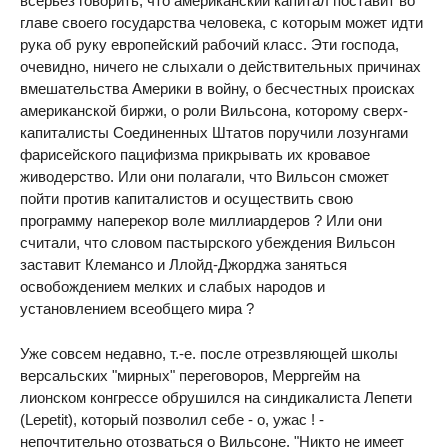
всерьез говорить, что американский капитал поставит во
главе своего государства человека, с которым может идти
рука об руку европейский рабочий класс. Эти господа,
очевидно, ничего не слыхали о действительных причинах
вмешательства Америки в войну, о бесчестных происках
американской биржи, о роли Вильсона, которому сверх-
капиталисты Соединенных Штатов поручили лозунгами
фарисейского пацифизма прикрывать их кровавое
живодерство. Или они полагали, что Вильсон сможет
пойти против капиталистов и осуществить свою
программу наперекор воле миллиардеров ? Или они
считали, что словом пастырского убеждения Вильсон
заставит Клемансо и Ллойд-Джорджа заняться
освобождением мелких и слабых народов и
установлением всеобщего мира ?
Уже совсем недавно, т.-е. после отрезвляющей школы
версальских "мирных" переговоров, Мерргейм на
лионском конгрессе обрушился на синдикалиста Лепети
(Lepetit), который позволил себе - о, ужас ! -
непочтительно отозваться о Вильсоне. "Никто не имеет