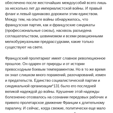
обеспечено после жесточайших междоусобий всего лишь
за несколько лет до империалистской войны. И правый
фланг и левый одинаково дорожили этим единством.
Между тем, на опыте войны обнаружилось, что
французская партия, как и французские синдикаты
(профессиональные союзы), насквозь разъедена
соглашательством, шовинизмом и всеми реакционными
мелкобуржуазными предрассудками, какие только
существуют на свете.
Французский пролетариат имеет славное революционное
прошлое. Он одарен от природы и от истории
превосходным боевым темпераментом. Но в то же время
он знал слишком много поражений, разочарований, измен
и предательств. Единство социалистической партии и
синдикальной организации*131 было его последней
великой надеждой до войны. Крушение этой надежды
болезненно отозвалось на сознании передовых рабочих и
привело пролетарское движение Франции к длительному
параличу. И сейчас, когда свежие, политически еще мало