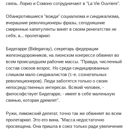
связь. Лорио и Сомоно сотрудничают в "La Vie Ouvriere".
Обанкротившиеся "вожди" социализма и синдикализма,
вчерашние революционеры фразы, сегодняшние
смиренные капитулянты винят в своем ренегатстве не
себя, а... пролетариат.
Бидегарре (Bidegarray), секретарь федерации
железнодорожников, на лионском конгрессе обвинял во
всем происшедшем рабочие массы. "Правда, численный
состав союзов возрос. Но среди синдицированных
слишком мало синдикалистов (т.-е. сознательных
революционеров). Люди заботятся только о своих
непосредственных интересах. Всякий человек, -
философствует Бидегарре, - имеет в себе маленькую
свинью, которая дремлет".
Ружи, лиможский делегат, точно так же обвиняет во всем
пролетариат. Это его вина. "Масса недостаточно
просвещена. Она пришла в союз только ради увеличения