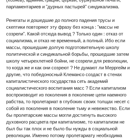
парламентариев и "дурных пастырей" синдикализма.
Ренегаты и дошедшие до полного падения трусы и
скептики повторяют эту фразу без конца : "массы не
созрели". Какой отсюда вывод ? Только один : отказ от
социализма, и отказ не временный, а полный. Ибо если
массы, прошедшие долгую подготовительную школу
политической и синдикальной борьбы, прошедшие затем
школу четырехлетней бойни, не созрели для революции,
то когда же и как они созреют ? Не думают ли Мерргейм и
другие, что победоносный Клемансо создаст в стенах
капиталистического государства сеть академий
социалистического воспитания масс ? Если капитализм
воспроизводит из поколения в поколение цепи наемного
рабства, то пролетариат в глубоких своих толщах несет с
собой из поколения в поколение тьму и невежество. Если
бы пролетарские массы могли достигнуть высокого
духовного расцвета при капитализме, то капитализм не
был бы так плох и не было бы нужды в социальной
революции. Именно потому пролетариату необходима