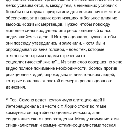
легко усваиваются, а, между тем, в нынешних условиях
борьбы они служат прикрытием для всяких ничтожеств и
обеспечивают в наших организациях гибельное влияние
высохших живых мертвецов. Нужно, чтобы повсюду
молодые силы воодушевляли революционный класс,
поднявшийся за дело III Интернационала, нужно, чтобы
они повсюду утвердились и заменили, - хотя бы и
опрокидывая их вниз головой, - всех тех, которые
отягчены четырьмя годами отречения от
социалистической жизни"... Из этих слов совершенно ясно
видно полное понимание необходимости, борясь против
реакционных идей, опрокидывать вниз головою людей,
которые воплощают застой и смерть революционного
движения.
/* Тов. Сомоно ведет неутомимую агитацию идей III
Интернационала ; вместе с т. Лорио стоит во главе
коммунистов партийно-социалистического, а не
синдикалистского происхождения. Между коммунистами-
синдикалистами и коммунистами-социалистами тесная