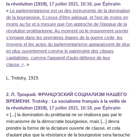
la révolution (1919),
17 juillet 2021, 10:16
,
par
Éphraïm
«
Le parlementarisme est un des instruments de la domination
de la bourgeoisie. Il cesse d’être adéquat, et l’est de moins en
moins au fur et à mesure que l’on approche de l’époque de la
révolution prolétarienne. Au moment où le mouvement ouvrier
s’engage dans les premières étapes de la guerre civile, les
moyens et les actes du parlementarisme apparaissent de plus
en plus ouvertement comme le patrimoine des cliques
capitalistes, comme l’appareil d’auto-défense de leur
classe
. »
L. Trotsky, 1919.
2.
Л. Троцкий. ФРАНЦУЗСКИЙ СОЦИАЛИЗМ НАШЕГО
ВРЕМЕНИ. Trotsky : Le socialisme français à la veille de
la révolution (1919),
17 juillet 2021, 10:18
,
par
Éphraïm
« [...] la domination du prolétariat ne se réalisera pas par le
mécanisme de la démocratie bourgeoise, mais [...] devra
prendre la forme de la dictature ouverte de classe, et cela
d’autant plus que la résistance de la bourgeoisie sera farouche