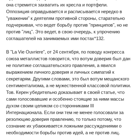
она стремится захватить их кресла и портфели.
Оппозиция оправдывается и расписывается нередко в
"уважении" к деятелям противной стороны, старательно
подчеркивая, что ведет борьбу против "принципов", но не
против "лиц". Это ведет, в свою очередь, к упрочению
соглашателей на занимаемых ими постах*132.
В "La Vie Ouvriere", от 24 сентября, по поводу конгресса
союза металлистов говорится, что вотум доверия был дан
не политике соглашательского правления, а явился
выражением личного доверия и личных симпатий к
секретарям. Другими словами, это был вотум мещанского
сентиментализма, а не мужественной классовой политики.
Тов. Керен убедительно доказывает в своей статье, что
сами голосовавшие и особенно стоящие за ними массы
духом своим целиком со сторонниками III
Интернационала. Если они тем не менее голосовали за
резолюцию доверия правлению, то только потому, что
сознание их убаюкивается ложными рассуждениями о
необходимости борьбы против идей, а не против лиц.