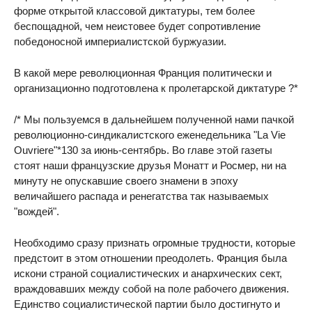
форме открытой классовой диктатуры, тем более
беспощадной, чем неистовее будет сопротивление
победоносной империалистской буржуазии.
В какой мере революционная Франция политически и
организационно подготовлена к пролетарской диктатуре ?*
/* Мы пользуемся в дальнейшем полученной нами пачкой
революционно-синдикалистского еженедельника "La Vie
Ouvriere"*130 за июнь-сентябрь. Во главе этой газеты
стоят наши французские друзья Монатт и Росмер, ни на
минуту не опускавшие своего знамени в эпоху
величайшего распада и ренегатства так называемых
"вождей".
Необходимо сразу признать огромные трудности, которые
предстоит в этом отношении преодолеть. Франция была
искони страной социалистических и анархических сект,
враждовавших между собой на поле рабочего движения.
Единство социалистической партии было достигнуто и