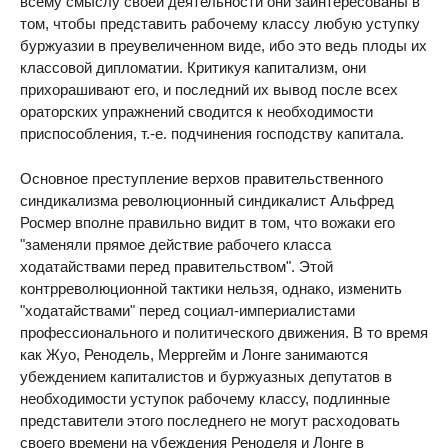
всему смыслу своей деятельности они заинтересованы в
том, чтобы представить рабочему классу любую уступку
буржуазии в преувеличенном виде, ибо это ведь плоды их
классовой дипломатии. Критикуя капитализм, они
прихорашивают его, и последний их вывод после всех
ораторских упражнений сводится к необходимости
приспособления, т.-е. подчинения господству капитала.
Основное преступление верхов правительственного
синдикализма революционный синдикалист Альфред
Росмер вполне правильно видит в том, что вожаки его
"заменяли прямое действие рабочего класса
ходатайствами перед правительством". Этой
контрреволюционной тактики нельзя, однако, изменить
"ходатайствами" перед социал-империалистами
профессионального и политического движения. В то время
как Жуо, Ренодель, Мерргейм и Лонге занимаются
убеждением капиталистов и буржуазных депутатов в
необходимости уступок рабочему классу, подлинные
представители этого последнего не могут расходовать
своего времени на убеждения Реноделя и Лонге в