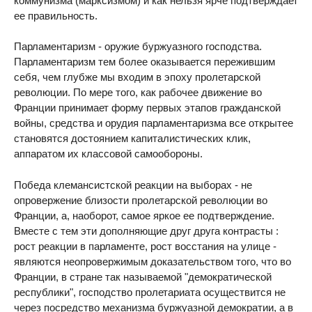
коммунизма (марксизмом) и как нельзя ярче подтверждает
ее правильность.
Парламентаризм - оружие буржуазного господства.
Парламентаризм тем более оказывается пережившим
себя, чем глубже мы входим в эпоху пролетарской
революции. По мере того, как рабочее движение во
Франции принимает форму первых этапов гражданской
войны, средства и орудия парламентаризма все открытее
становятся достоянием капиталистических клик,
аппаратом их классовой самообороны.
Победа клемансистской реакции на выборах - не
опровержение близости пролетарской революции во
Франции, а, наоборот, самое яркое ее подтверждение.
Вместе с тем эти дополняющие друг друга контрасты :
рост реакции в парламенте, рост восстания на улице -
являются неопровержимым доказательством того, что во
Франции, в стране так называемой "демократической
республики", господство пролетариата осуществится не
через посредство механизма буржуазной демократии, а в