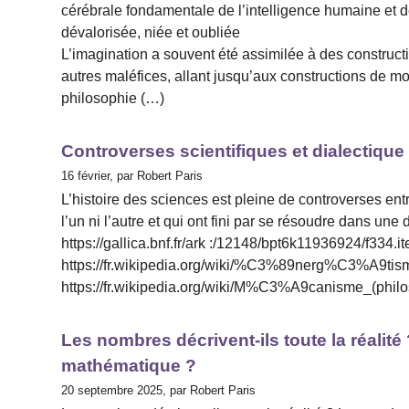
cérébrale fondamentale de l’intelligence humaine et d
dévalorisée, niée et oubliée
L’imagination a souvent été assimilée à des construc
autres maléfices, allant jusqu’aux constructions de m
philosophie (…)
Controverses scientifiques et dialectique
16 février, par Robert Paris
L’histoire des sciences est pleine de controverses ent
l’un ni l’autre et qui ont fini par se résoudre dans un
https://gallica.bnf.fr/ark :/12148/bpt6k11936924/f334.i
https://fr.wikipedia.org/wiki/%C3%89nerg%C3%A9tis
https://fr.wikipedia.org/wiki/M%C3%A9canisme_(philos
Les nombres décrivent-ils toute la réalité
mathématique ?
20 septembre 2025, par Robert Paris