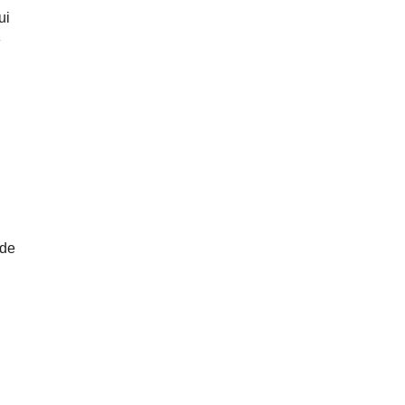
ui
»
 de