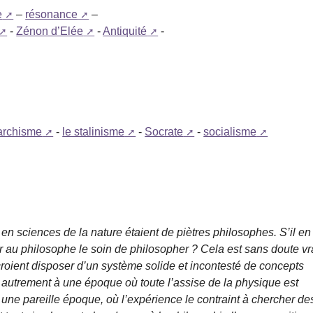
e
–
résonance
–
-
Zénon d’Elée
-
Antiquité
-
archisme
-
le stalinisme
-
Socrate
-
socialisme
en sciences de la nature étaient de piètres philosophes. S’il en
sser au philosophe le soin de philosopher ? Cela est sans doute vr
roient disposer d’un système solide et incontesté de concepts
 autrement à une époque où toute l’assise de la physique est
 une pareille époque, où l’expérience le contraint à chercher de