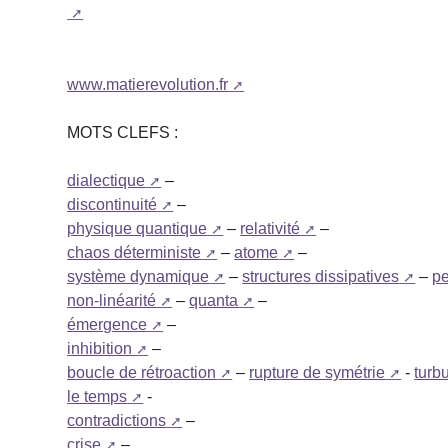
www.matierevolution.fr
MOTS CLEFS :
dialectique
–
discontinuité
–
physique quantique
–
relativité
–
chaos déterministe
–
atome
–
système dynamique
–
structures dissipatives
–
pe
non-linéarité
–
quanta
–
émergence
–
inhibition
–
boucle de rétroaction
–
rupture de symétrie
-
turb
le temps
-
contradictions
–
crise
–