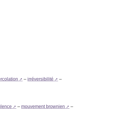
rcolation
–
irréversibilité
–
ulence
–
mouvement brownien
–