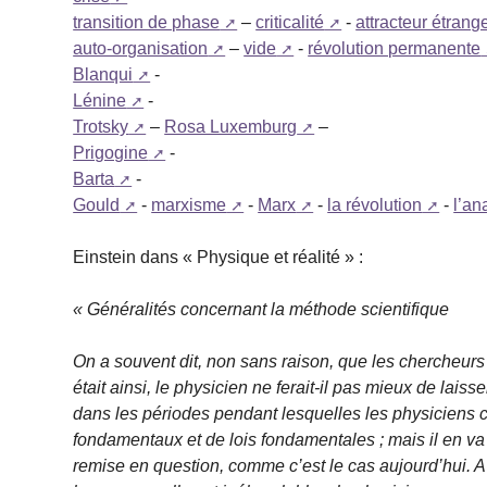
transition de phase
–
criticalité
-
attracteur étrang
auto-organisation
–
vide
-
révolution permanente
Blanqui
-
Lénine
-
Trotsky
–
Rosa Luxemburg
–
Prigogine
-
Barta
-
Gould
-
marxisme
-
Marx
-
la révolution
-
l’an
Einstein dans « Physique et réalité » :
« Généralités concernant la méthode scientifique
On a souvent dit, non sans raison, que les chercheurs 
était ainsi, le physicien ne ferait-il pas mieux de lai
dans les périodes pendant lesquelles les physiciens c
fondamentaux et de lois fondamentales ; mais il en va
remise en question, comme c’est le cas aujourd’hui. A