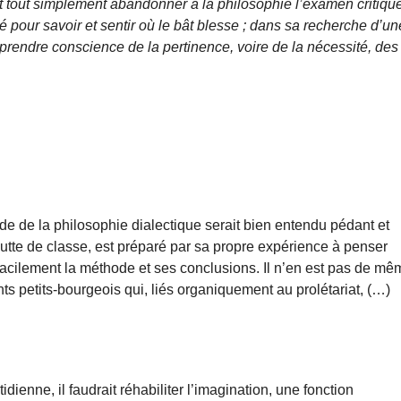
t tout simplement abandonner à la philosophie l’examen critiqu
é pour savoir et sentir où le bât blesse ; dans sa recherche d’un
 de prendre conscience de la pertinence, voire de la nécessité, des
ude de la philosophie dialectique serait bien entendu pédant et
a lutte de classe, est préparé par sa propre expérience à penser
facilement la méthode et ses conclusions. Il n’en est pas de mê
ments petits-bourgeois qui, liés organiquement au prolétariat, (…)
ienne, il faudrait réhabiliter l’imagination, une fonction