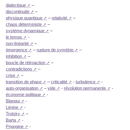
dialectique
–
discontinuité
–
physique quantique
–
relativité
–
chaos déterministe
–
système dynamique
–
le temps
-
non-linéarité
–
émergence
–
rupture de symétrie
–
inhibition
–
boucle de rétroaction
–
contradictions
–
crise
–
transition de phase
–
criticalité
-
turbulence
-
auto-organisation
–
vide
-
révolution permanente
-
économie politique
-
Blanqui
-
Lénine
-
Trotsky
–
Barta
-
Prigogine
-