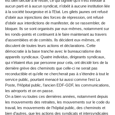
est bien décidé à le rester, ce qui signifie qu’il n’est inféodé à
aucun parti et à aucun syndicat, n’obéit à aucune institution liée
à la société bourgeoise et à l’Etat. Les gilets jaunes ont refusé
d’obéir aux injonctions des forces de répression, ont refusé
d’obéir aux interdictions de manifester, de se rassembler, de
bloquer. Ils se sont organisés par eux-mêmes, notamment sur
les ronds-points et continuent à le faire maintenant au travers
d’assemblées et de comités. Ils décident eux-mêmes, et
discutent de toutes leurs actions et déclarations. Cette
démocratie à la base tranche avec le bureaucratisme des
appareils syndicaux. Quatre individus, dirigeants syndicaux,
qui n’étaient élus par personne pour cela, ont décidé lors de la
dernière grève des cheminots que celle-ci ne serait pas
reconductible et qu’elle ne chercherait pas à s’étendre à tout le
service public, pourtant menacé lui aussi comme l’est La
Poste, l’Hôpital public, l’ancien EDF-GDF, les communications,
les aéroports et on en passe.
On a bien vu toutes ces dernières années, notamment depuis
les mouvements des retraites, les mouvements sur le code du
travail, les mouvements de l’hôpital public, des cheminots et
bien d’autres, que les actions des syndicats et intersyndicales