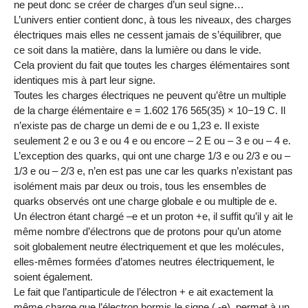
ne peut donc se créer de charges d’un seul signe…
L’univers entier contient donc, à tous les niveaux, des charges
électriques mais elles ne cessent jamais de s’équilibrer, que
ce soit dans la matière, dans la lumière ou dans le vide.
Cela provient du fait que toutes les charges élémentaires sont
identiques mis à part leur signe.
Toutes les charges électriques ne peuvent qu’être un multiple
de la charge élémentaire e = 1.602 176 565(35) × 10−19 C. Il
n’existe pas de charge un demi de e ou 1,23 e. Il existe
seulement 2 e ou 3 e ou 4 e ou encore – 2 E ou – 3 e ou – 4 e.
L’exception des quarks, qui ont une charge 1/3 e ou 2/3 e ou –
1/3 e ou – 2/3 e, n’en est pas une car les quarks n’existant pas
isolément mais par deux ou trois, tous les ensembles de
quarks observés ont une charge globale e ou multiple de e.
Un électron étant chargé –e et un proton +e, il suffit qu’il y ait le
même nombre d’électrons que de protons pour qu’un atome
soit globalement neutre électriquement et que les molécules,
elles-mêmes formées d’atomes neutres électriquement, le
soient également.
Le fait que l’antiparticule de l’électron + e ait exactement la
même charge que l’électron hormis le signe ( -e), permet à un