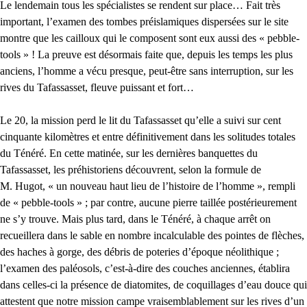
Le lendemain tous les spécialistes se rendent sur place… Fait très
important, l’examen des tombes préislamiques dispersées sur le site
montre que les cailloux qui le composent sont eux aussi des « pebble-
tools » ! La preuve est désormais faite que, depuis les temps les plus
anciens, l’homme a vécu presque, peut-être sans interruption, sur les
rives du Tafassasset, fleuve puissant et fort…
Le 20, la mission perd le lit du Tafassasset qu’elle a suivi sur cent
cinquante kilomètres et entre définitivement dans les solitudes totales
du Ténéré. En cette matinée, sur les dernières banquettes du
Tafassasset, les préhistoriens découvrent, selon la formule de
M. Hugot, « un nouveau haut lieu de l’histoire de l’homme », rempli
de « pebble-tools » ; par contre, aucune pierre taillée postérieurement
ne s’y trouve. Mais plus tard, dans le Ténéré, à chaque arrêt on
recueillera dans le sable en nombre incalculable des pointes de flèches,
des haches à gorge, des débris de poteries d’époque néolithique ;
l’examen des paléosols, c’est-à-dire des couches anciennes, établira
dans celles-ci la présence de diatomites, de coquillages d’eau douce qui
attestent que notre mission campe vraisemblablement sur les rives d’un