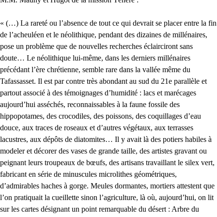
« (…) La rareté ou l’absence de tout ce qui devrait se placer entre la fin
de l’acheuléen et le néolithique, pendant des dizaines de millénaires,
pose un problème que de nouvelles recherches éclairciront sans
doute… Le néolithique lui-même, dans les derniers millénaires
précédant l’ère chrétienne, semble rare dans la vallée même du
Tafassasset. Il est par contre très abondant au sud du 21e parallèle et
partout associé à des témoignages d’humidité : lacs et marécages
aujourd’hui asséchés, reconnaissables à la faune fossile des
hippopotames, des crocodiles, des poissons, des coquillages d’eau
douce, aux traces de roseaux et d’autres végétaux, aux terrasses
lacustres, aux dépôts de diatomites… Il y avait là des potiers habiles à
modeler et décorer des vases de grande taille, des artistes gravant ou
peignant leurs troupeaux de bœufs, des artisans travaillant le silex vert,
fabricant en série de minuscules microlithes géométriques,
d’admirables haches à gorge. Meules dormantes, mortiers attestent que
l’on pratiquait la cueillette sinon l’agriculture, là où, aujourd’hui, on lit
sur les cartes désignant un point remarquable du désert : Arbre du