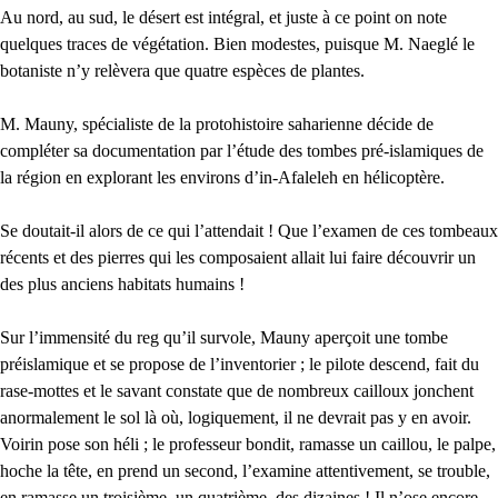
Au nord, au sud, le désert est intégral, et juste à ce point on note
quelques traces de végétation. Bien modestes, puisque M. Naeglé le
botaniste n’y relèvera que quatre espèces de plantes.
M. Mauny, spécialiste de la protohistoire saharienne décide de
compléter sa documentation par l’étude des tombes pré-islamiques de
la région en explorant les environs d’in-Afaleleh en hélicoptère.
Se doutait-il alors de ce qui l’attendait ! Que l’examen de ces tombeaux
récents et des pierres qui les composaient allait lui faire découvrir un
des plus anciens habitats humains !
Sur l’immensité du reg qu’il survole, Mauny aperçoit une tombe
préislamique et se propose de l’inventorier ; le pilote descend, fait du
rase-mottes et le savant constate que de nombreux cailloux jonchent
anormalement le sol là où, logiquement, il ne devrait pas y en avoir.
Voirin pose son héli ; le professeur bondit, ramasse un caillou, le palpe,
hoche la tête, en prend un second, l’examine attentivement, se trouble,
en ramasse un troisième, un quatrième, des dizaines ! Il n’ose encore