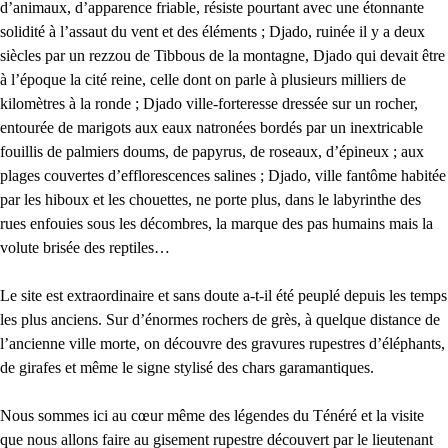
d’animaux, d’apparence friable, résiste pourtant avec une étonnante
solidité à l’assaut du vent et des éléments ; Djado, ruinée il y a deux
siècles par un rezzou de Tibbous de la montagne, Djado qui devait être
à l’époque la cité reine, celle dont on parle à plusieurs milliers de
kilomètres à la ronde ; Djado ville-forteresse dressée sur un rocher,
entourée de marigots aux eaux natronées bordés par un inextricable
fouillis de palmiers doums, de papyrus, de roseaux, d’épineux ; aux
plages couvertes d’efflorescences salines ; Djado, ville fantôme habitée
par les hiboux et les chouettes, ne porte plus, dans le labyrinthe des
rues enfouies sous les décombres, la marque des pas humains mais la
volute brisée des reptiles…
Le site est extraordinaire et sans doute a-t-il été peuplé depuis les temps
les plus anciens. Sur d’énormes rochers de grès, à quelque distance de
l’ancienne ville morte, on découvre des gravures rupestres d’éléphants,
de girafes et même le signe stylisé des chars garamantiques.
Nous sommes ici au cœur même des légendes du Ténéré et la visite
que nous allons faire au gisement rupestre découvert par le lieutenant