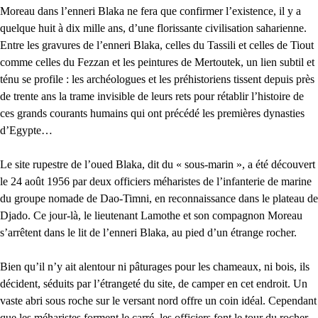
Moreau dans l’enneri Blaka ne fera que confirmer l’existence, il y a
quelque huit à dix mille ans, d’une florissante civilisation saharienne.
Entre les gravures de l’enneri Blaka, celles du Tassili et celles de Tiout
comme celles du Fezzan et les peintures de Mertoutek, un lien subtil et
ténu se profile : les archéologues et les préhistoriens tissent depuis près
de trente ans la trame invisible de leurs rets pour rétablir l’histoire de
ces grands courants humains qui ont précédé les premières dynasties
d’Egypte…
Le site rupestre de l’oued Blaka, dit du « sous-marin », a été découvert
le 24 août 1956 par deux officiers méharistes de l’infanterie de marine
du groupe nomade de Dao-Timni, en reconnaissance dans le plateau de
Djado. Ce jour-là, le lieutenant Lamothe et son compagnon Moreau
s’arrêtent dans le lit de l’enneri Blaka, au pied d’un étrange rocher.
Bien qu’il n’y ait alentour ni pâturages pour les chameaux, ni bois, ils
décident, séduits par l’étrangeté du site, de camper en cet endroit. Un
vaste abri sous roche sur le versant nord offre un coin idéal. Cependant
que les méharistes forment le carré, les officiers font le tour du rocher