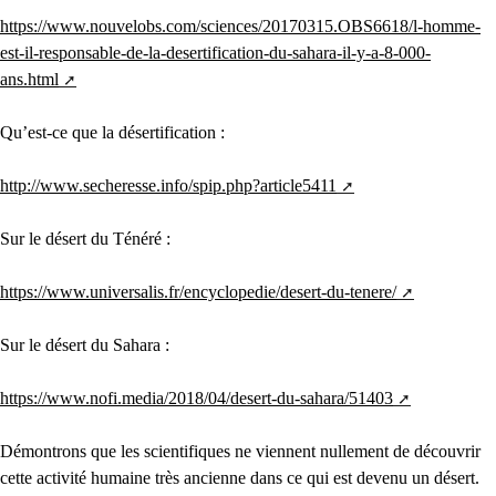
https://www.nouvelobs.com/sciences/20170315.OBS6618/l-homme-
est-il-responsable-de-la-desertification-du-sahara-il-y-a-8-000-
ans.html
Qu’est-ce que la désertification :
http://www.secheresse.info/spip.php?article5411
Sur le désert du Ténéré :
https://www.universalis.fr/encyclopedie/desert-du-tenere/
Sur le désert du Sahara :
https://www.nofi.media/2018/04/desert-du-sahara/51403
Démontrons que les scientifiques ne viennent nullement de découvrir
cette activité humaine très ancienne dans ce qui est devenu un désert.