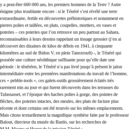
y a peut-être 600 000 ans, les premiers hommes de la Terre ? Autre
énigme plus troublante encore : si le Ténéré s’est révélé une terre
extraordinaire, fertile en découvertes préhistoriques et notamment en
pierres polies et taillées, en plats, coupelles, mortiers, en vases et
poteries – ces poteries que l’on retrouve un peu partout au Sahara,
reconnaissables à leurs dessins rappelant un tissage grossier (j’en ai
découvert des dizaines de kilos de débris en 1941, à cinquante
kilomètres au sud de Bidon V, en plein Tanezrouft) -, le Ténéré qui
possède une culture néolithique suffisante pour qu’elle date une
période : le ténéréen, le Ténéré n’a pas livré jusqu’à présent le jalon
intermédiaire entre les premières manifestations du travail de l’homme,
ces « pebble-tools », ces galets-outils grossièrement éclatés très
rarement mis au jour et qui furent découverts dans les terrasses du
Tafassasset, et l’époque des haches polies à gorge, des pointes de
flèches, des poteries intactes, des meules, des plats de facture plus
récente et dont certains ont été trouvés sur les mêmes emplacements.
Mais citons textuellement la magnifique synthèse faite par le professeur
Balout, directeur du musée du Bardo, sur les recherches de
M.M. Mauny et Hugot de la mission Ténéré :