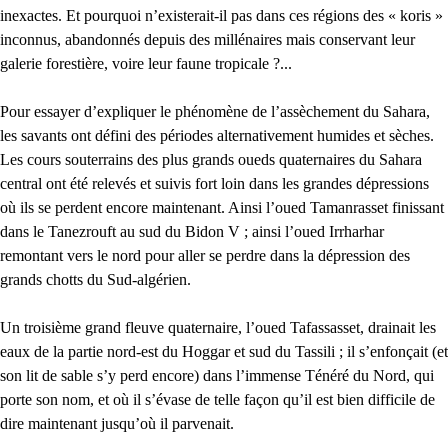
inexactes. Et pourquoi n’existerait-il pas dans ces régions des « koris »
inconnus, abandonnés depuis des millénaires mais conservant leur
galerie forestière, voire leur faune tropicale ?...
Pour essayer d’expliquer le phénomène de l’assèchement du Sahara,
les savants ont défini des périodes alternativement humides et sèches.
Les cours souterrains des plus grands oueds quaternaires du Sahara
central ont été relevés et suivis fort loin dans les grandes dépressions
où ils se perdent encore maintenant. Ainsi l’oued Tamanrasset finissant
dans le Tanezrouft au sud du Bidon V ; ainsi l’oued Irrharhar
remontant vers le nord pour aller se perdre dans la dépression des
grands chotts du Sud-algérien.
Un troisième grand fleuve quaternaire, l’oued Tafassasset, drainait les
eaux de la partie nord-est du Hoggar et sud du Tassili ; il s’enfonçait (et
son lit de sable s’y perd encore) dans l’immense Ténéré du Nord, qui
porte son nom, et où il s’évase de telle façon qu’il est bien difficile de
dire maintenant jusqu’où il parvenait.