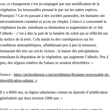
cas, ce changement s’est accompagné par une modification de la
végétation, les broussailles prenant le pas sur les autres espèces.
Pourquoi ? Car en passant à des sociétés pastorales, les humains ont
nécessairement constitué et accru un cheptel. Celui-ci a consommé la
végétation locale, entraînant sa diminution et augmentant de ce fait
l’albedo – c’est à dire la part de la lumière du soleil qui se réfléchit sur
la surface de la terre. Cela aurait eu des conséquences sur les
conditions atmosphériques, affaiblissant peu à peu la mousson,
instaurant dès lors un cercle vicieux : la baisse des précipitations
entraînant la disparition de la végétation, qui augmente l’albedo. Peu à
peu, des régions entières du Sahara se seraient désertifiées. »
Source :
https://archeoblogue.com/neolithique/lhomme-responsable-de-
desertification-sahara/
Il y a 8000 ans, la région saharienne connut un épisode d’aridification
généralisée qui dura environ 1000 ans. »
Voilà ce que dit un article qui reprend l’accusation portée contre le